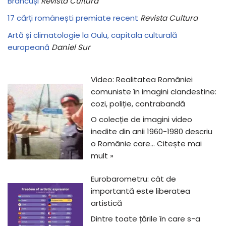
Brâncuși
Revista Cultura
17 cărți românești premiate recent
Revista Cultura
Artă și climatologie la Oulu, capitala culturală
europeană
Daniel Sur
Video: Realitatea României
comuniste în imagini clandestine:
cozi, poliție, contrabandă
O colecție de imagini video
inedite din anii 1960-1980 descriu
o Românie care…
Citește mai
mult »
Eurobarometru: cât de
importantă este liberatea
artistică
Dintre toate țările în care s-a