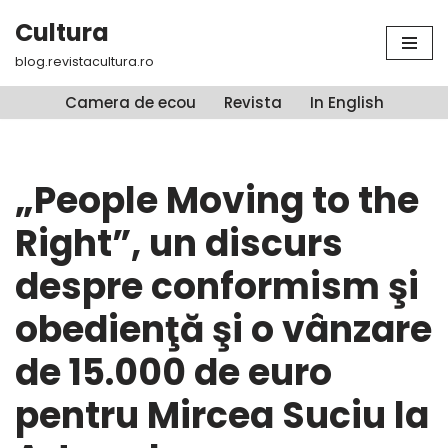
Cultura
Sari
blog.revistacultura.ro
la
conținut
Camera de ecou
Revista
In English
„People Moving to the
Right”, un discurs
despre conformism şi
obedienţă şi o vânzare
de 15.000 de euro
pentru Mircea Suciu la