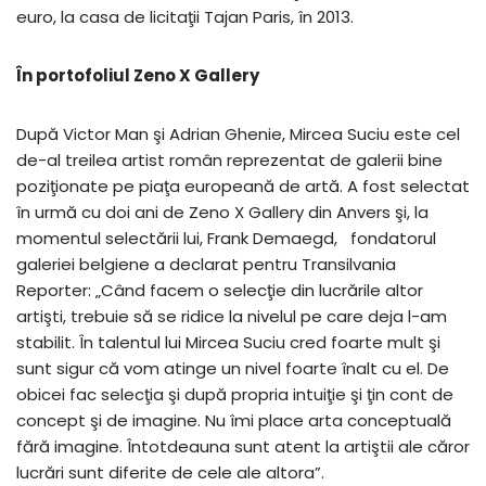
euro, la casa de licitaţii Tajan Paris, în 2013.
În portofoliul Zeno X Gallery
După Victor Man şi Adrian Ghenie, Mircea Suciu este cel
de-al treilea artist român reprezentat de galerii bine
poziţionate pe piaţa europeană de artă. A fost selectat
în urmă cu doi ani de Zeno X Gallery din Anvers şi, la
momentul selectării lui, Frank Demaegd, fondatorul
galeriei belgiene a declarat pentru Transilvania
Reporter: „Când facem o selecţie din lucrările altor
artişti, trebuie să se ridice la nivelul pe care deja l-am
stabilit. În talentul lui Mircea Suciu cred foarte mult şi
sunt sigur că vom atinge un nivel foarte înalt cu el. De
obicei fac selecţia şi după propria intuiţie şi ţin cont de
concept şi de imagine. Nu îmi place arta conceptuală
fără imagine. Întotdeauna sunt atent la artiştii ale căror
lucrări sunt diferite de cele ale altora”.