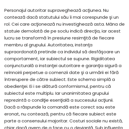
Personajul autoritar supraveghează acţiunea. Nu
contează dacă statutului său îi mai corespunde şi un
rol. Cei care acţionează nu investighează asta. Mâna de
statuie demolată de pe soclu indică direcţia, iar acest
lucru se transformă în presiune resimţită de fiecare
membru al grupului. Autoritatea, instanţa
supraordonată pretinde ca individul să desfăşoare un
comportament, iar subiectul se supune. Rigiditatea
conjuncturală a instanţei autoritare e garanţia sigură a
reînnoirii perpetue a comenzii date şi a urmării ei fără
întrerupere de către subiect. Este schema simplă a
obedienţei. Ei i se alătură conformismul, pentru că
subiectul este multiplu. Iar unanimitatea grupului
reprezintă o condiţie esenţială a succesului acţiunii.
Dacă a răspunde la comandă este corect sau este
eronat, nu contează, pentru că fiecare subiect este
parte a consensului majoritar. Costuri sociale nu există,
chiar dacă avem de a face cu o devianţă. Sub influenţa