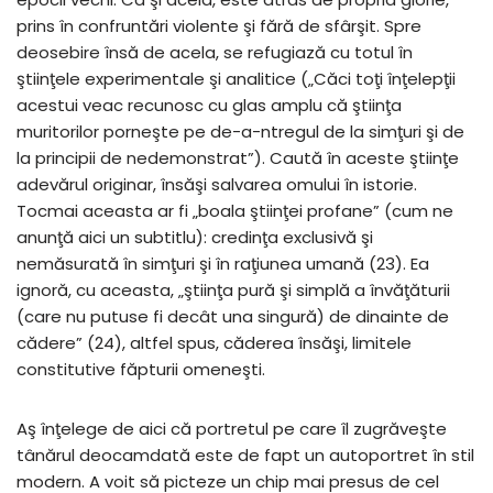
prins în confruntări violente şi fără de sfârşit. Spre
deosebire însă de acela, se refugiază cu totul în
ştiinţele experimentale şi analitice („Căci toţi înţelepţii
acestui veac recunosc cu glas amplu că ştiinţa
muritorilor porneşte pe de-a-ntregul de la simţuri şi de
la principii de nedemonstrat”). Caută în aceste ştiinţe
adevărul originar, însăşi salvarea omului în istorie.
Tocmai aceasta ar fi „boala ştiinţei profane” (cum ne
anunţă aici un subtitlu): credinţa exclusivă şi
nemăsurată în simţuri şi în raţiunea umană (23). Ea
ignoră, cu aceasta, „ştiinţa pură şi simplă a învăţăturii
(care nu putuse fi decât una singură) de dinainte de
cădere” (24), altfel spus, căderea însăşi, limitele
constitutive făpturii omeneşti.
Aş înţelege de aici că portretul pe care îl zugrăveşte
tânărul deocamdată este de fapt un autoportret în stil
modern. A voit să picteze un chip mai presus de cel