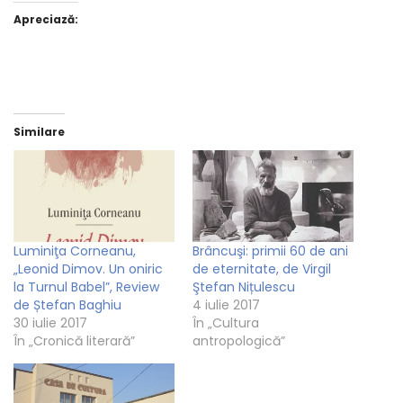
Apreciază:
Similare
Luminiţa Corneanu,
Brâncuşi: primii 60 de ani
„Leonid Dimov. Un oniric
de eternitate, de Virgil
la Turnul Babel”, Review
Ştefan Nițulescu
de Ștefan Baghiu
4 iulie 2017
30 iulie 2017
În „Cultura
În „Cronică literară”
antropologică”