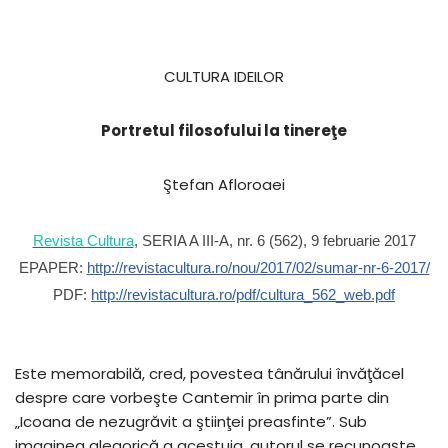
CULTURA IDEILOR
Portretul filosofului la tinereţe
Ştefan Afloroaei
Revista Cultura
, SERIA A III-A, nr. 6 (562), 9 februarie 2017
EPAPER:
http://revistacultura.ro/nou/2017/02/sumar-nr-6-2017/
PDF:
http://revistacultura.ro/pdf/cultura_562_web.pdf
Este memorabilă, cred, povestea tânărului învăţăcel
despre care vorbeşte Cantemir în prima parte din
„Icoana de nezugrăvit a ştiinţei preasfinte”. Sub
imaginea alegorică a acestuia, autorul se recunoaşte