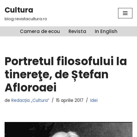
Cultura
Sari
blog.revistacultura.ro
la
conținut
Camera de ecou
Revista
In English
Portretul filosofului la
tinereţe, de Ștefan
Afloroaei
de
Redacția „Cultura”
15 aprilie 2017
Idei