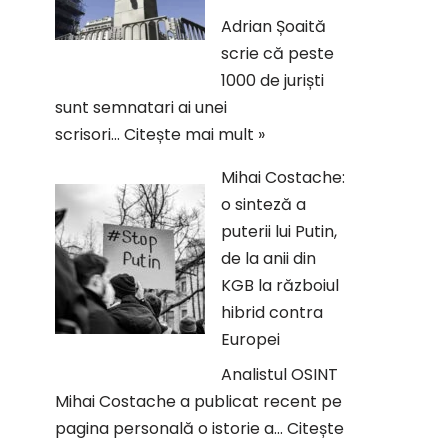
Adrian Șoaită
scrie că peste
1000 de juriști
sunt semnatari ai unei
scrisori…
Citește mai mult »
Mihai Costache:
o sinteză a
puterii lui Putin,
de la anii din
KGB la războiul
hibrid contra
Europei
Analistul OSINT
Mihai Costache a publicat recent pe
pagina personală o istorie a…
Citește