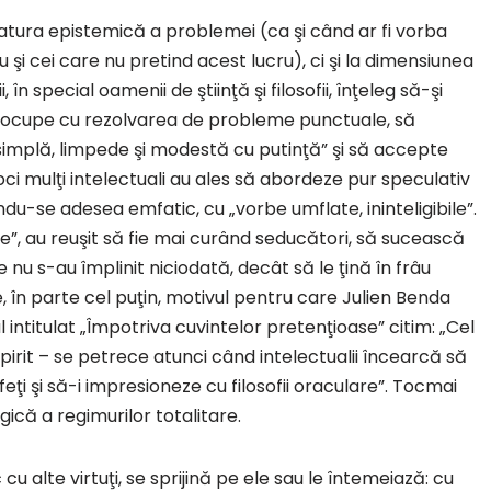
latura epistemică a problemei (ca şi când ar fi vorba
u şi cei care nu pretind acest lucru), ci şi la dimensiunea
 în special oamenii de ştiinţă şi filosofii, înţeleg să-şi
 se ocupe cu rezolvarea de probleme punctuale, să
 simplă, limpede şi modestă cu putinţă” şi să accepte
poci mulţi intelectuali au ales să abordeze pur speculativ
u-se adesea emfatic, cu „vorbe umflate, ininteligibile”.
e”, au reuşit să fie mai curând seducători, să sucească
 nu s-au împlinit niciodată, decât să le ţină în frâu
te, în parte cel puţin, motivul pentru care Julien Benda
l intitulat „Împotriva cuvintelor pretenţioase” citim: „Cel
pirit – se petrece atunci când intelectualii încearcă să
eţi şi să-i impresioneze cu filosofii oraculare”. Tocmai
ogică a regimurilor totalitare.
u alte virtuţi, se sprijină pe ele sau le întemeiază: cu