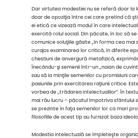
Dar virtutea modestiei nu se referă doar la 
doar de opoziţia între cei care pretind că şti
ei etică ce vizează modul în care intelectualii,
exercită rolul social. Din păcate, în loc să
comunice soluţiile găsite „în forma cea mai
curajos examinarea lor critică, în diferite e
chestiuni de anvergură metafizică, exprimând
Înecându-şi semenii într-un „noian de cuvint
sau să ia minţile semenilor cu promisiuni care
pasiunile prin exercitarea raţiunii critice. Es
vorbea de „trădarea intelectualilor”. În textu
mai rău lucru – păcatul împotriva sfântului s
se prezinte în faţa semenilor lor ca mari prof
filosofiile de acest tip au furnizat baza ideol
Modestia intelectuală se împleteşte organic c