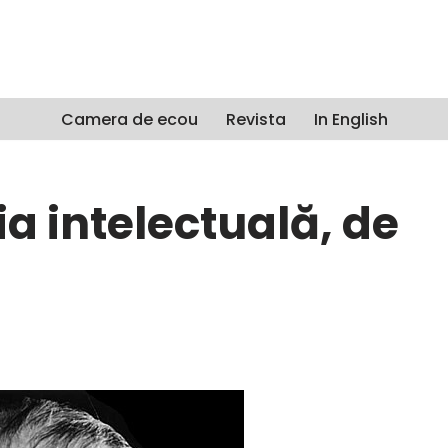
Camera de ecou
Revista
In English
a intelectuală, de