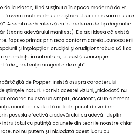
 de la Platon, fiind susţinută în epoca modernă de Fr.
usţin că avem realmente cunoaştere doar în măsura în care
tă”. Aceasta echivalează cu încrederea de tip dogmatic
ăr (teoria adevărului manifest). De aici ideea că există
 certe, fapt exprimat prin teza conform căreia „cunoaşterii
pciunii şi înţelepţilor, erudiţiei şi erudiţilor trebuie să li se
sm şi credinţa în autoritate, această concepţie
tă de „pretenţia arogantă de a şti”.
împărtăşită de Popper, insistă asupra caracterului
 ştiinţele naturii. Potrivit acestei viziuni, „niciodată nu
iar eroarea nu este un simplu „accident”, ci un element
iinţa, oricât de evoluată ar fi din punct de vedere
rin posesia efectivă a adevărului, ca adevăr deplin
 întru totul cu putinţă ca unele din teoriile noastre chiar
ate, noi nu putem şti niciodată acest lucru cu