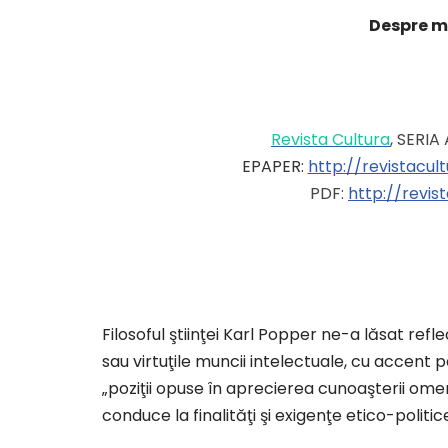
Despre m
Revista Cultura
, SERIA 
EPAPER:
http://revistacu
PDF:
http://revi
Filosoful ştiinţei Karl Popper ne-a lăsat refle
sau virtuţile muncii intelectuale, cu accent 
„poziţii opuse în aprecierea cunoaşterii ome
conduce la finalităţi şi exigenţe etico-politic