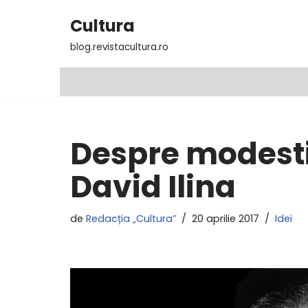
Cultura
Sari
blog.revistacultura.ro
la
conținut
Despre modesti
David Ilina
de
Redacția „Cultura”
20 aprilie 2017
Idei