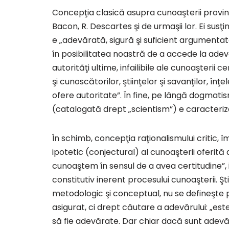
Concepţia clasică asupra cunoaşterii provine
Bacon, R. Descartes şi de urmaşii lor. Ei s
e „adevărată, sigură şi suficient argumenta
în posibilitatea noastră de a accede la adev
autorităţi ultime, infailibile ale cunoaşterii
şi cunoscătorilor, ştiinţelor şi savanţilor, înţele
ofere autoritate”. În fine, pe lângă dogmati
(catalogată drept „scientism”) e caracteriza
În schimb, concepţia raţionalismului critic, 
ipotetic (conjectural) al cunoaşterii oferită de
cunoaştem în sensul de a avea certitudine”, 
constitutiv inerent procesului cunoaşterii. Şt
metodologic şi conceptual, nu se defineşte p
asigurat, ci drept căutare a adevărului: „este
să fie adevărate. Dar chiar dacă sunt adevăr