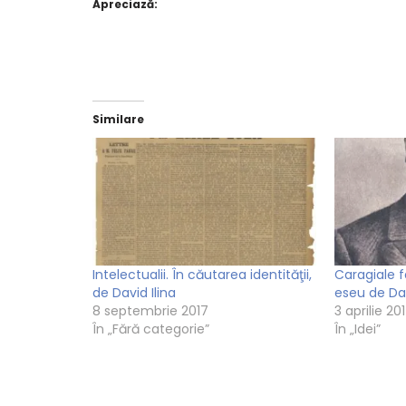
Apreciază:
Similare
Intelectualii. În căutarea identităţii,
Caragiale fa
de David Ilina
eseu de Dav
8 septembrie 2017
3 aprilie 20
În „Fără categorie”
În „Idei”