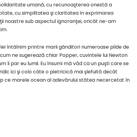
 solidaritate umană, cu recunoaşterea onestă a
reptate, cu simplitatea şi claritatea în exprimarea
tăţii noastre sub aspectul ignoranţei, oricât ne-am
tim.
losofiei întâlnim printre marii gânditori numeroase pilde de
e, cum ne sugerează chiar Popper, cuvintele lui Newton
um îi par eu lumii. Eu însumi mă văd ca un puşti care se
dic ici şi colo câte o pietricică mai şlefuită decât
mp ce marele ocean al adevărului stătea necercetat în