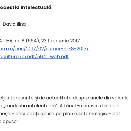
odestia intelectuală
David Ilina
A III-A, nr. 8 (564), 23 februarie 2017
ltura.ro/nou/2017/02/sumar-nr-8-2017/
stacultura.ro/pdf/564_web.pdf
cţii interesante şi de actualitate despre unele din valorile
pe „modestia intelectuală”. A făcut-o convins fiind că
neşti – deci poziţii opuse pe plan epistemologic – pot
e opuse”.