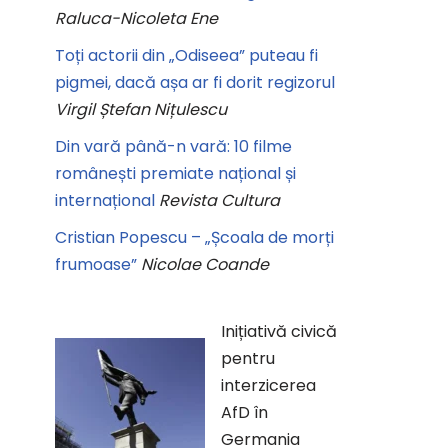
Raluca-Nicoleta Ene
Toți actorii din „Odiseea” puteau fi
pigmei, dacă așa ar fi dorit regizorul
Virgil Ștefan Nițulescu
Din vară până-n vară: 10 filme
românești premiate național și
internațional
Revista Cultura
Cristian Popescu – „Școala de morți
frumoase”
Nicolae Coande
Inițiativă civică
pentru
interzicerea
AfD în
Germania