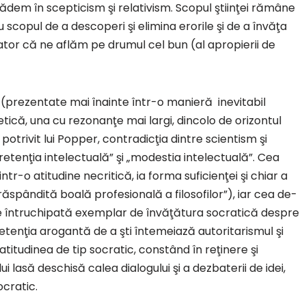
cădem în scepticism şi relativism. Scopul ştiinţei rămâne
 scopul de a descoperi şi elimina erorile şi de a învăţa
jator că ne aflăm pe drumul cel bun (al apropierii de
 (prezentate mai înainte într-o manieră inevitabil
tică, una cu rezonanţe mai largi, dincolo de orizontul
, potrivit lui Popper, contradicţia dintre scientism şi
pretenţia intelectuală” şi „modestia intelectuală”. Cea
ntr-o atitudine necritică, ia forma suficienţei şi chiar a
pândită boală profesională a filosofilor”), iar cea de-
, e întruchipată exemplar de învăţătura socratică despre
retenţia arogantă de a şti întemeiază autoritarismul şi
, atitudinea de tip socratic, constând în reţinere şi
lasă deschisă calea dialogului şi a dezbaterii de idei,
cratic.