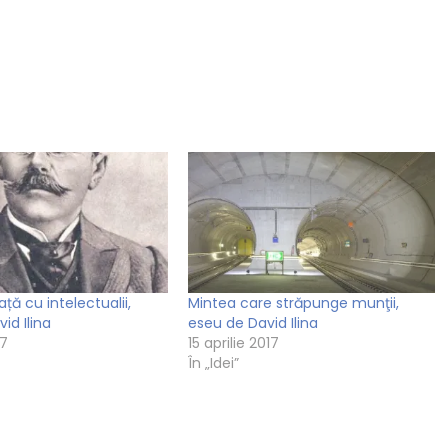
ță cu intelectualii,
Mintea care străpunge munţii,
id Ilina
eseu de David Ilina
17
15 aprilie 2017
În „Idei”