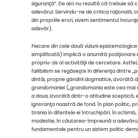
siguranţă”. De aici nu rezultă că trebuie să 
adevărul. Servindu-ne de critica raţională, cu
din propriile erori, avem sentimentul încura
adevăr).
Fiecare din cele două viziuni epistemologice
simplificată) implică o anumită poziţionare e
propriu-zis al activităţii de cercetare. Astfel
failibilism se regăseşte în diferenţa dintre „
dintâi, proprie gândirii dogmatice, izvorâtă di
grandomaniei („grandomania este cea mai răs
a doua, izvorâtă dintr-o atitudine sceptică
ignoranţa noastră de fond. În plan politic, p
tirania în diferitele ei întruchipări. În schimb
modestie, în căutarea-împreună a adevărului 
fundamentale pentru un sistem politic demo