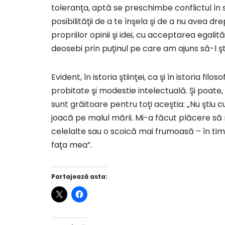
toleranţa, aptă se preschimbe conflictul în
posibilităţii de a te înşela şi de a nu avea d
propriilor opinii şi idei, cu acceptarea egali
deosebi prin puţinul pe care am ajuns să-l ş
Evident, în istoria ştiinţei, ca şi în istoria fi
probitate şi modestie intelectuală. Şi poat
sunt grăitoare pentru toţi aceştia: „Nu ştiu c
joacă pe malul mării. Mi-a făcut plăcere să ri
celelalte sau o scoică mai frumoasă – în ti
faţa mea”.
Partajează asta: