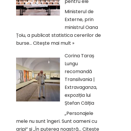
pentru ele
Ministerul de
Externe, prin
ministrul Oana
Țoiu, a publicat statistica cererilor de
burse…
Citește mai mult »
Corina Taraș
Lungu
recomandă
Transilvania |
Extravaganza,
expoziția lui
Ștefan Câlția
„Personajele
mele nu sunt îngeri. Sunt oameni cu
aripi“ și „În puterea noastră…
Citește