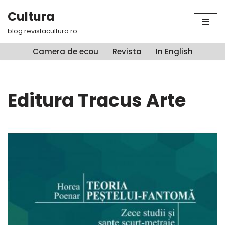
Cultura
Sari
blog.revistacultura.ro
la
conținut
Camera de ecou
Revista
In English
Editura Tracus Arte