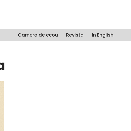
Camera de ecou
Revista
In English
a