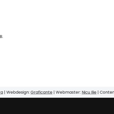
B.
ra
| Webdesign:
Graficante
| Webmaster:
Nicu Ilie
| Conte