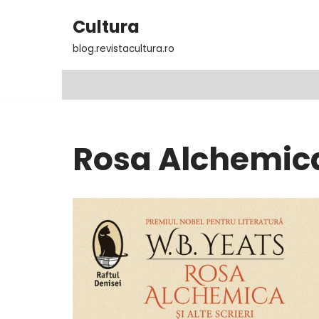
Cultura
Sari
blog.revistacultura.ro
la
conținut
Rosa Alchemic