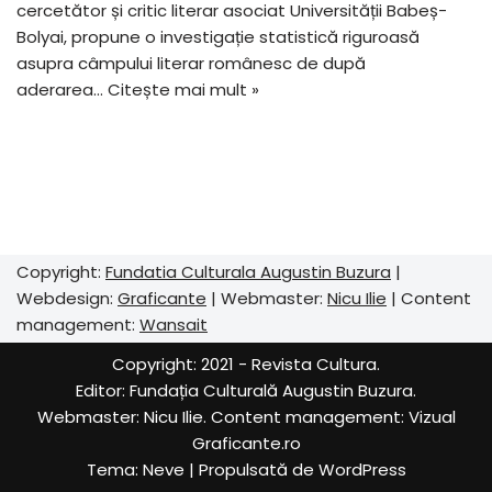
cercetător și critic literar asociat Universității Babeș-
Bolyai, propune o investigație statistică riguroasă
asupra câmpului literar românesc de după
aderarea…
Citește mai mult »
Copyright:
Fundatia Culturala Augustin Buzura
|
Webdesign:
Graficante
| Webmaster:
Nicu Ilie
| Content
management:
Wansait
Copyright: 2021 - Revista Cultura.
Editor:
Fundația Culturală Augustin Buzura
.
Webmaster: Nicu Ilie. Content management:
Vizual
Graficante.ro
Tema:
Neve
| Propulsată de
WordPress