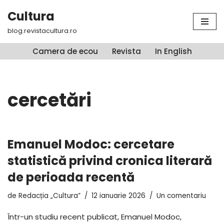
Cultura
Sari
blog.revistacultura.ro
la
conținut
Camera de ecou
Revista
In English
cercetări
Emanuel Modoc: cercetare
statistică privind cronica literară
de perioada recentă
de
Redacția „Cultura”
12 ianuarie 2026
Un comentariu
Într-un studiu recent publicat, Emanuel Modoc,