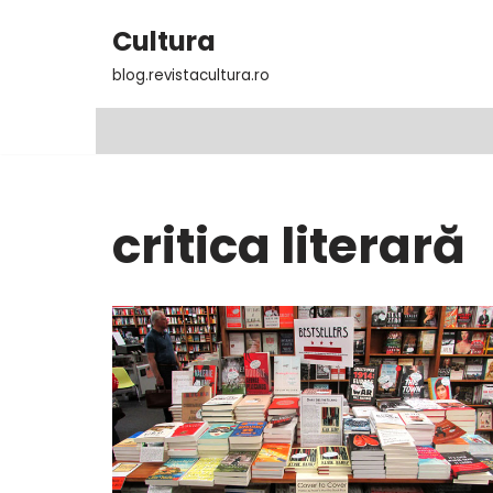
Cultura
Sari
blog.revistacultura.ro
la
conținut
critica literară