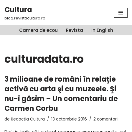
Cultura
Sari
blog.revistacultura.ro
la
conținut
Camera de ecou
Revista
In English
culturadata.ro
3 milioane de români în relaţie
activă cu arta şi cu muzeele. Şi
nu-i găsim – Un comentariu de
Carmen Corbu
de
Redactia Cultura
13 octombrie 2016
2 comentarii
Deşi în lunile cât a durat campania s-au spus multe, cel