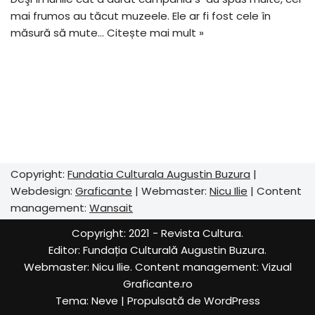
mai frumos au tăcut muzeele. Ele ar fi fost cele în
măsură să mute…
Citește mai mult »
Copyright:
Fundatia Culturala Augustin Buzura
|
Webdesign:
Graficante
| Webmaster:
Nicu Ilie
| Content
management:
Wansait
Copyright: 2021 - Revista Cultura.
Editor:
Fundația Culturală Augustin Buzura
.
Webmaster: Nicu Ilie. Content management:
Vizual
Graficante.ro
Tema:
Neve
| Propulsată de
WordPress