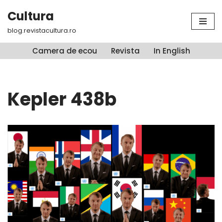
Cultura
Sari
blog.revistacultura.ro
la
conținut
Camera de ecou
Revista
In English
Kepler 438b