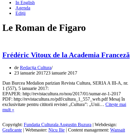
In English
Agenda
Ediții
Le Roman de Figaro
Frédéric Vitoux de la Academia Franceză
de
Redacția Cultura
23 ianuarie 2017
23 ianuarie 2017
Dan Burcea Medalion parizian Revista Cultura, SERIA A III-A, nr.
1 (557), 5 ianuarie 2017:
EPAPER: http://revistacultura.ro/nou/2017/01/sumar-nr-1-2017
PDF: http://revistacultura.ro/pdf/cultura_1_557_web.pdf Mesaj în
exclusivitate pentru cititorii revistei „Cultura”: „Unii…
Citește mai
Frédéric
mult »
Vitoux
de
Copyright:
Fundatia Culturala Augustin Buzura
| Webdesign:
la
Graficante
| Webmaster:
Nicu Ilie
| Content management:
Wansait
Academia