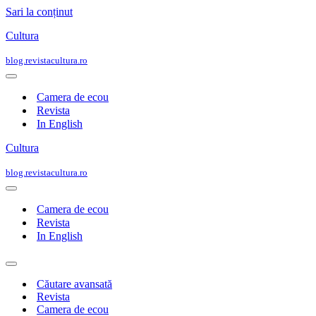
Sari la conținut
Cultura
blog.revistacultura.ro
Meniu
de
Camera de ecou
navigare
Revista
In English
Cultura
blog.revistacultura.ro
Meniu
de
Camera de ecou
navigare
Revista
In English
Meniu
de
Căutare avansată
navigare
Revista
Camera de ecou