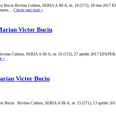
Buciu
Revista Cultura, SERIA A III-A, nr. 19 (575), 18 mai 2017 EPAPE
Adnan
entarea…
Citește mai mult »
Lugonić,
„Dacă
am
gândi
Marian Victor Buciu
cu
voce
tare”,
în
regia
a Cultura, SERIA A III-A, nr. 16 (572), 27 aprilie 2017 EPAPER: ht
lui
Aura
t »
Radu
Christi,
Afrim,
„Geniul
Review
inimii”,
de
Review
Marian Victor Buciu
Marian
de
Victor
Marian
Buciu
Victor
Buciu
Buciu Revista Cultura, SERIA A III-A, nr. 15 (571), 13 aprilie 2017