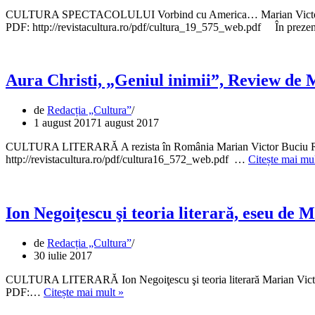
CULTURA SPECTACOLULUI Vorbind cu America… Marian Victor Buciu 
PDF: http://revistacultura.ro/pdf/cultura_19_575_web.pdf În prez
Aura Christi, „Geniul inimii”, Review de 
de
Redacția „Cultura”
1 august 2017
1 august 2017
CULTURA LITERARĂ A rezista în România Marian Victor Buciu Revist
http://revistacultura.ro/pdf/cultura16_572_web.pdf …
Citește mai mul
Ion Negoiţescu şi teoria literară, eseu de 
de
Redacția „Cultura”
30 iulie 2017
CULTURA LITERARĂ Ion Negoiţescu şi teoria literară Marian Victor 
Ion
PDF:…
Citește mai mult »
Negoiţescu