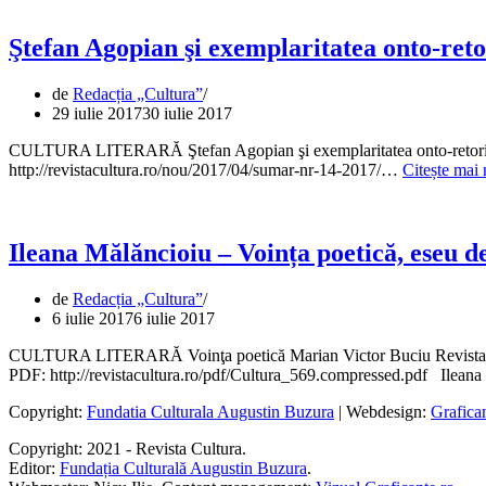
şi
teoria
literară,
Ştefan Agopian şi exemplaritatea onto-ret
eseu
de
de
Redacția „Cultura”
Marian
29 iulie 2017
30 iulie 2017
Victor
Buciu
CULTURA LITERARĂ Ştefan Agopian şi exemplaritatea onto-retorică 
http://revistacultura.ro/nou/2017/04/sumar-nr-14-2017/…
Citește mai 
Ileana Mălăncioiu – Voința poetică, eseu 
de
Redacția „Cultura”
6 iulie 2017
6 iulie 2017
CULTURA LITERARĂ Voinţa poetică Marian Victor Buciu Revista Cult
PDF: http://revistacultura.ro/pdf/Cultura_569.compressed.pdf Ilean
Copyright:
Fundatia Culturala Augustin Buzura
| Webdesign:
Grafica
Copyright: 2021 - Revista Cultura.
Editor:
Fundația Culturală Augustin Buzura
.