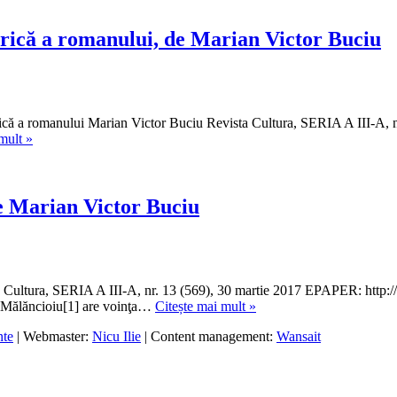
orică a romanului, de Marian Victor Buciu
a romanului Marian Victor Buciu Revista Cultura, SERIA A III-A, nr
Ştefan
mult »
Agopian
şi
exemplaritatea
onto-
de Marian Victor Buciu
retorică
a
romanului,
de
Marian
ura, SERIA A III-A, nr. 13 (569), 30 martie 2017 EPAPER: http://re
Victor
Ileana
a Mălăncioiu[1] are voinţa…
Citește mai mult »
Buciu
Mălăncioiu
nte
| Webmaster:
Nicu Ilie
| Content management:
Wansait
–
Voința
poetică,
eseu