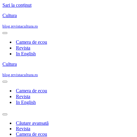
Sari la conținut
Cultura
blog.revistacultura.ro
Meniu
de
Camera de ecou
navigare
Revista
In English
Cultura
blog.revistacultura.ro
Meniu
de
Camera de ecou
navigare
Revista
In English
Meniu
de
Căutare avansată
navigare
Revista
Camera de ecou