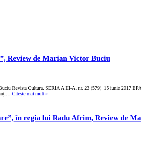
e”, Review de Marian Victor Buciu
Revista Cultura, SERIA A III-A, nr. 23 (579), 15 iunie 2017 EPAPE
Ion
imuț,…
Citește mai mult »
Simuț,
„Literaturile
române
postbelice”,
re”, în regia lui Radu Afrim, Review de Ma
Review
de
Marian
Victor