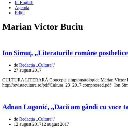
In English
Agenda
Ediții
Marian Victor Buciu
Ion Simuț, „Literaturile române postbelic
de
Redacția „Cultura”
27 august 2017
CULTURA LITERARĂ Concepte simptomatologice Marian Victor Buciu 
http://revistacultura.ro/pdf/Cultura_23_2017.compressed.pdf Ion S
Adnan Lugonić, „Dacă am gândi cu voce ta
de
Redacția „Cultura”
12 august 2017
12 august 2017