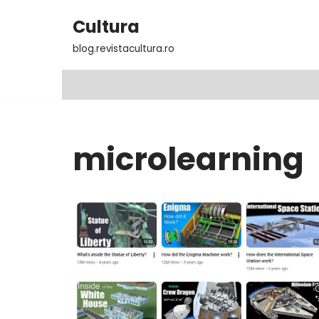
Cultura
Sari
blog.revistacultura.ro
la
conținut
microlearning