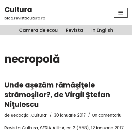
Cultura
Sari
blog.revistacultura.ro
la
conținut
Camera de ecou
Revista
In English
necropolă
Unde aşezăm rămăşiţele
strămoşilor?, de Virgil Ştefan
Niţulescu
de
Redacția „Cultura”
30 ianuarie 2017
Un comentariu
Revista Cultura, SERIA A III-A, nr. 2 (558), 12 ianuarie 2017