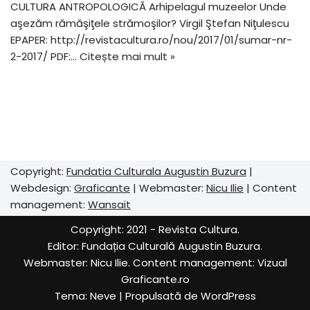
CULTURA ANTROPOLOGICĂ Arhipelagul muzeelor Unde
aşezăm rămăşiţele strămoşilor? Virgil Ştefan Niţulescu
EPAPER: http://revistacultura.ro/nou/2017/01/sumar-nr-
2-2017/ PDF:…
Citește mai mult »
Copyright:
Fundatia Culturala Augustin Buzura
|
Webdesign:
Graficante
| Webmaster:
Nicu Ilie
| Content
management:
Wansait
Copyright: 2021 - Revista Cultura.
Editor:
Fundația Culturală Augustin Buzura
.
Webmaster: Nicu Ilie. Content management:
Vizual
Graficante.ro
Tema:
Neve
| Propulsată de
WordPress