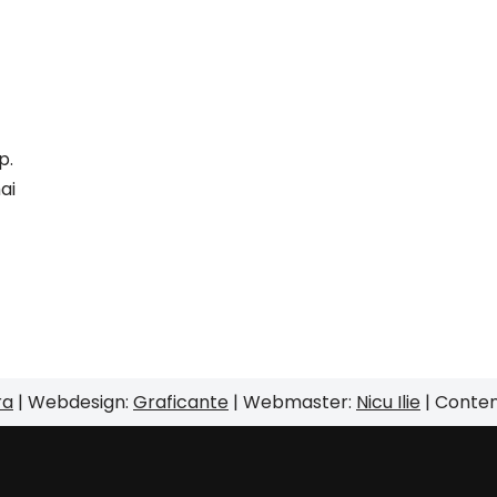
p.
ai
ra
| Webdesign:
Graficante
| Webmaster:
Nicu Ilie
| Conte