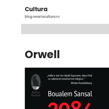
Cultura
Sari
blog.revistacultura.ro
la
conținut
Orwell