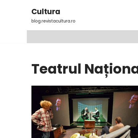
Cultura
Sari
blog.revistacultura.ro
la
conținut
Teatrul Naționa