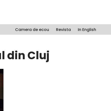
Camera de ecou
Revista
In English
l din Cluj