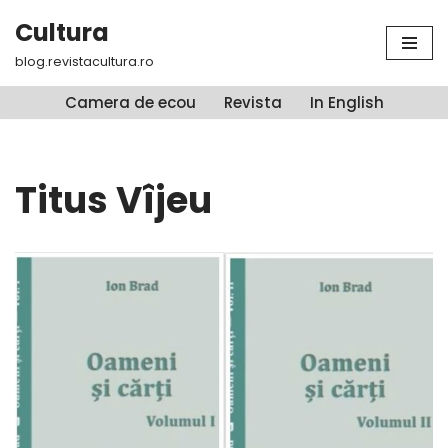
Cultura
Sari
blog.revistacultura.ro
la
conținut
Camera de ecou
Revista
In English
Titus Vîjeu