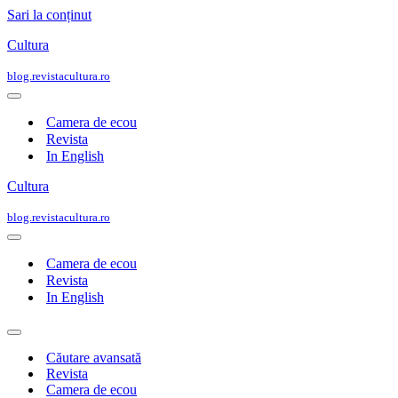
Sari la conținut
Cultura
blog.revistacultura.ro
Meniu
de
Camera de ecou
navigare
Revista
In English
Cultura
blog.revistacultura.ro
Meniu
de
Camera de ecou
navigare
Revista
In English
Meniu
de
Căutare avansată
navigare
Revista
Camera de ecou