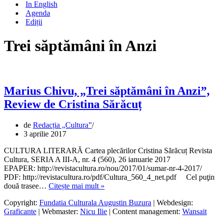
In English
Agenda
Ediții
Trei săptămâni în Anzi
Marius Chivu, „Trei săptămâni în Anzi”,
Review de Cristina Sărăcuț
de
Redacția „Cultura”
3 aprilie 2017
CULTURA LITERARĂ Cartea plecărilor Cristina Sărăcuț Revista
Cultura, SERIA A III-A, nr. 4 (560), 26 ianuarie 2017
EPAPER: http://revistacultura.ro/nou/2017/01/sumar-nr-4-2017/
PDF: http://revistacultura.ro/pdf/Cultura_560_4_net.pdf Cel puţin
Marius
două trasee…
Citește mai mult »
Chivu,
Copyright:
Fundatia Culturala Augustin Buzura
| Webdesign:
„Trei
Graficante
| Webmaster:
Nicu Ilie
| Content management:
Wansait
săptămâni