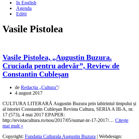
In English
Agenda
Ediții
Vasile Pistolea
Vasile Pistolea, „Augustin Buzura.
Cruciada pentru adevăr”, Review de
Constantin Cubleșan
de
Redacția „Cultura”
4 august 2017
CULTURA LITERARĂ Augustin Buzura prin labirintul timpului și
al istoriei Constantin Cubleșan Revista Cultura, SERIA A III-A, nr.
17 (573), 4 mai 2017 EPAPER:
http://revistacultura.ro/nou/2017/05/sumar-nr-17-2017/…
Citește
Vasile
mai mult »
Pistolea,
Copyright:
Fundatia Culturala Augustin Buzura
| Webdesign:
„Augustin