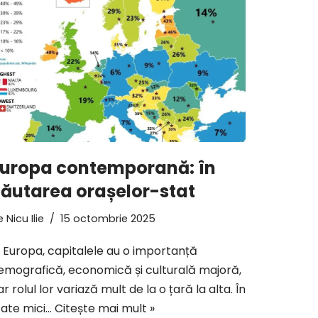
uropa contemporană: în
ăutarea orașelor-stat
e
Nicu Ilie
15 octombrie 2025
n Europa, capitalele au o importanță
emografică, economică și culturală majoră,
ar rolul lor variază mult de la o țară la alta. În
tate mici…
Citește mai mult »