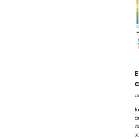
E
c
d
Î
d
d
s