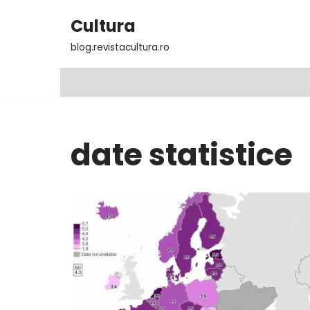
Cultura
Sari
blog.revistacultura.ro
la
conținut
date statistice