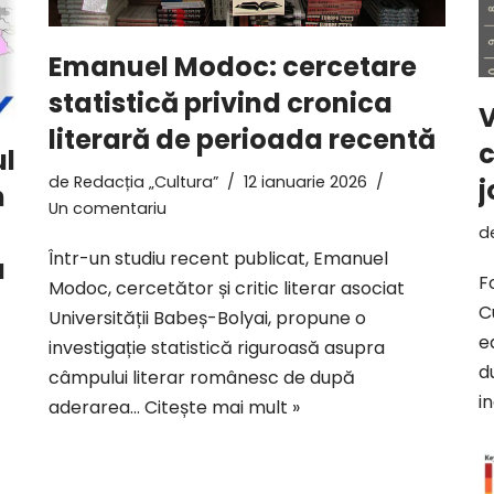
Emanuel Modoc: cercetare
statistică privind cronica
V
literară de perioada recentă
c
ul
de
Redacția „Cultura”
12 ianuarie 2026
j
n
Un comentariu
d
Într-un studiu recent publicat, Emanuel
a
F
Modoc, cercetător și critic literar asociat
C
Universității Babeș-Bolyai, propune o
e
investigație statistică riguroasă asupra
d
câmpului literar românesc de după
in
aderarea…
Citește mai mult »