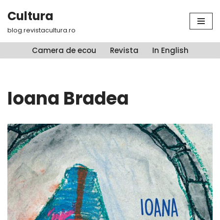
Cultura
Sari
blog.revistacultura.ro
la
conținut
Camera de ecou
Revista
In English
Ioana Bradea