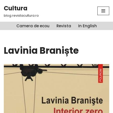
Cultura
Sari
blog.revistacultura.ro
la
conținut
Camera de ecou
Revista
In English
Lavinia Braniște