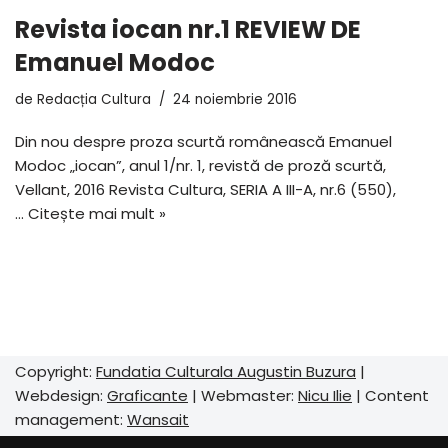
Revista iocan nr.1 REVIEW DE
Emanuel Modoc
de
Redacția Cultura
24 noiembrie 2016
Din nou despre proza scurtă românească Emanuel
Modoc „iocan”, anul 1/nr. 1, revistă de proză scurtă,
Vellant, 2016 Revista Cultura, SERIA A III-A, nr.6 (550),
…
Citește mai mult »
Copyright:
Fundatia Culturala Augustin Buzura
|
Webdesign:
Graficante
| Webmaster:
Nicu Ilie
| Content
management:
Wansait