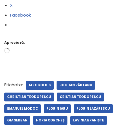
X
Facebook
Apreciază:
Etichete:
ALEX GOLDIS
BOGDAN RĂILEANU
CHRISTIAN TEODORESCU
CRISTIAN TEODORESCU
EMANUEL MODOC
FLORIN IARU
FLORIN LĂZĂRESCU
GIA ȘERBAN
HORIA CORCHEȘ
LAVINIA BRANIȘTE