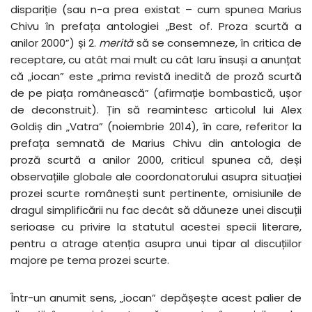
dispariție (sau n-a prea existat – cum spunea Marius
Chivu în prefața antologiei „Best of. Proza scurtă a
anilor 2000”) și 2.
merită
să se consemneze, în critica de
receptare, cu atât mai mult cu cât Iaru însuși a anunțat
că „iocan” este „prima revistă inedită de proză scurtă
de pe piața românească” (afirmație bombastică, ușor
de deconstruit). Țin să reamintesc articolul lui Alex
Goldiș din „Vatra” (noiembrie 2014), în care, referitor la
prefața semnată de Marius Chivu din antologia de
proză scurtă a anilor 2000, criticul spunea că, deși
observațiile globale ale coordonatorului asupra situației
prozei scurte românești sunt pertinente, omisiunile de
dragul simplificării nu fac decât să dăuneze unei discuții
serioase cu privire la statutul acestei specii literare,
pentru a atrage atenția asupra unui tipar al discuțiilor
majore pe tema prozei scurte.
Într-un anumit sens, „iocan” depășește acest palier de