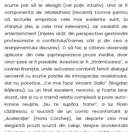
scurte par să le aleagă (cel puțin intuitiv). Una ar fi
componenta de
relatedness
(riscantă tocmai pentru
că lecturile empatice cele mai evidente sunt, la
sfârșitul zilei, și cele mai irelevante), iar cealaltă de
entertainment
(înțeles atât din perspectiva gestionării
profesioniste a conflictului/tramei, cât și din cea a
aranjamentului discursiv). O să fac și câteva observații
aplicate: din cele șaptesprezece proze inedite, doar
cinci-șase ar fi pasabile. Acestea ar fi: „Strâmtoarea”, a
Laviniei Braniște, unde autoarea combină fericit dialogul
verosimil cu scurte pastile de introspecție, revelatoare,
dar nu patetice, „Ce mai face Vincent Gallo” (Bogdan
Răileanu), cu un final excelent, nevrotic și foarte bine
dozat, dar și cu o tramă relativ complexă și poze auto-
ironice reușite, „Nu te supăra, frate!”, a lui Florin
Lăzărescu, o bucată de un comic reconfortant și
„Acelerație” (Horia Corcheș), de departe cea mai
elegantă proză scurtă din calup, despre accidentala