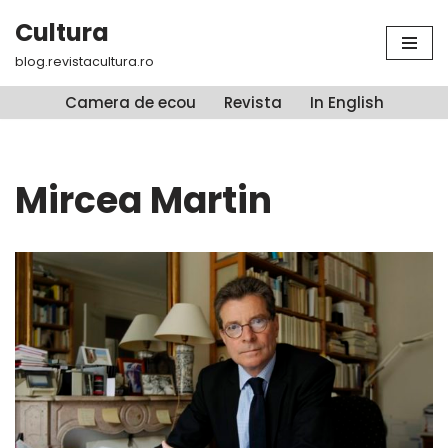
Cultura
Sari
blog.revistacultura.ro
la
conținut
Camera de ecou
Revista
In English
Mircea Martin