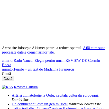
Acest site folosește Akismet pentru a reduce spamul.
Află cum sunt
procesate datele comentariilor tale
.
anterior
Radu Vancu, Elegie pentru uman REVIEW DE Cosmin
Borza
următor
Furiile – un text de Mădălina Firănescu
Caută
Caută
Revista Cultura
Artă și climatologie la Oulu, capitala culturală europeană
Daniel Sur
Un continent nu este un gen muzical
Raluca-Nicoleta Ene
Toți actorii din „Odiseea” puteau fi pigmei, dacă așa ar fi dorit