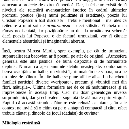
aduceau a proiecte de extremă poetică. Dar, la fel cum există două
niveluri ale reiterării avangardelor istorice în cadrul ultimelor
promoții poetice (le-aș numi politizate și estetizate), poezia lui
Cristian Popescu a fost discutată – trebuie menționat – mai ales ca
reiterare a unui soi de
urmuzianism
– deci stilistic. Eticheta nu a
rămas nediscutată, iar poziționările au dus la următoarea schemă:
dacă poezia lui Popescu e de factură urmuziană, vor fi căutate
elementele absurdului și imaginarului aberant.
Însă, pentru Mircea Martin, spre exemplu, pe cât de urmuzian,
suprarealist sau bacovian ar fi poetul, pe atât de original: „Atmosfera
generală este una pașnică, de bună dispoziție și de normalitate
deplină. Numai că apar anumite detalii neașteptate, contrariante:
berea «scârțâie» în halbe, un viorist își înmoaie în ele vioara, «ca pe
un miez de pâine». În alte halbe se pune «liliac alb». La banchetul
familiei participă diverse «verișoare», precum și «bunicii mei din
flori, mătușile». Ultima formulare are de ce să nedumirească și să
impresioneze în același timp. Căci nu doar genealogia inversă
surprinde aici, dar și echivalența sugerată de alăturarea prin virgulă.
Faptul că această stranie alăturare este reluată ca atare și în alte
context ne invită să o citim ca pe o sintagmă compactă al cărei efect
trebuie căutat și dincolo de jocul (dadaist) de cuvinte“.
Mitologia restrânsă