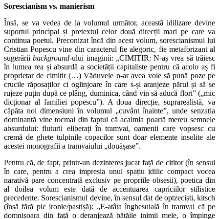
Sorescianism vs. manierism
Însă, se va vedea de la volumul următor, această idilizare devine
suportul principal și pretextul celor două direcții mari pe care va
continua poetul. Preconizat încă din acest volum, sorescianismul lui
Cristian Popescu vine din caracterul fie alegoric, fie metaforizant al
sugerării
background
-ului imaginii: „CIMITIR: N-aș vrea să trăiesc
în lumea rea și absurdă a societății capitaliste pentru că acolo aș fi
proprietar de cimitir (…) Văduvele n-ar avea voie să pună poze pe
crucile răposaților ci oglinjoare în care s-și aranjeze părul și să se
rujeze puțin după ce plâng, duminica, când vin să aducă flori” („mic
dicționar al familiei popescu”). A doua direcție, suprarealistă, va
căpăta noi dimensiuni în volumul „cuvânt înainte”, unde senzația
dominantă vine tocmai din faptul că acalmia poartă mereu semnele
absurdului: fluturii eliberați în tramvai, oamenii care vopsesc cu
cremă de ghete tulpinile copacilor sunt doar elemente insolite ale
acestei monografii a tramvaiului „douășase”.
Pentru că, de fapt, printr-un dezinteres jucat față de cititor (în sensul
în care, pentru a crea impresia unui spațiu idilic compact vocea
narativă pare concentrată exclusiv pe propriile obsesii), poetica din
al doilea volum este dată de accentuarea capriciilor stilistice
precedente. Sorescianismul devine, în sensul dat de optzeciști, kitsch
(însă fără pic ironie/pastișă): „E-atâta înghesuială în tramvai că pe
domnișoara din față o deranjează bătăile inimii mele, o împinge