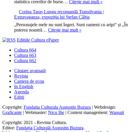
245
statistica cererilor de burse…
Citește mai mult »
anii
selectate
de
din
de
Corina Taraș Lungu recomandă Transilvania |
burse
KGB
Bucuresti.ro
Extravaganza, expoziția lui Ștefan Câlția
pentru
la
studenți
războiul
„Personajele mele nu sunt îngeri. Sunt oameni cu aripi“ și „În
străini,
Corina
hibrid
puterea noastră…
Citește mai mult »
89
Taraș
contra
de
Editiile Cultura ePaper
Lungu
Europei
mii
recomandă
de
Cultura 664
Transilvania
candidaturi
Cultura 663
|
pentru
Cultura 662
Extravaganza,
ele
expoziția
Căutare avansată
lui
Revista
Ștefan
Camera de ecou
Câlția
In English
Agenda
Ediții
Copyright:
Fundatia Culturala Augustin Buzura
| Webdesign:
Graficante
| Webmaster:
Nicu Ilie
| Content management:
Wansait
Copyright: 2021 - Revista Cultura.
Editor:
Fundația Culturală Augustin Buzura
.