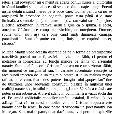
rețea, șirul poveștilor nu e menit să atragă ochiul curios al cititorului
în sânul familiei și tocmai această scoatere din ecuație atrage. Poetul
înșiră detalii mizând mereu pe o voce care, tocmai pentru că nu se
angajează în procedee de
captatio
, poate testa până și o stare
liminală, a somnolenței („cu tramvaiul”): „Tramvaiul susură pe șine.
Electric, adormitor. În tramvai aerul e gros ca o spumă. Îl sorbi,
amețitor. Călătorii, ce companie, zâmbim, ne întreținem. Domne,
spune unul, nu-i așa că-i bine când simți dimineața cămașa,
pantalonii… Sunt obișnuite cu tine, liniștite, te cuprind sincer,
răcoros”.
Mircea Martin vede această discreție ca pe o formă de predispoziție
tranzitivă: poetul nu ar fi, astfel, un vizionar slăbit, ci pentru el
metafora și comparația au funcții minore pe lângă tot arsenalul
narativ. Sunt total în acord: Cristian Popescu nu e un vizionar slăbit,
din moment ce imaginarul său, în variante accentuate, reușește să
facă subtil trecerea de la un regim suprarealist la un realism magic
rafinat; la fel cum, foarte des, puterea imaginarului „popescian” ține
de utilizarea unor adevărate construcții plastice în mijlocul unei
realități narate sec, în stilul reportajului („La nr. 52 stătea o fată care
putea să mă iubească. A privit adânc în ochii mei și a văzut sticla din
ei. Pe stradă rădăcinile copacilor umflau asfaltul, îl crăpau”). Aș
adăuga însă că, în acest al doilea volum, Cristian Popescu este
narativ doar în sensul în care poate fi vreodată un poet narativ Ion
Mureșan. Sau, mai departe, doar dacă tranzitivul permite exploziile