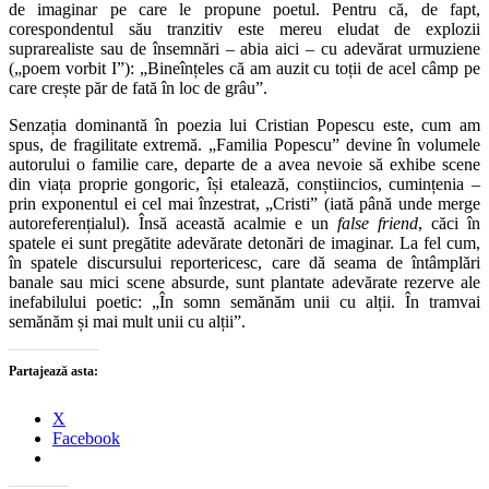
de imaginar pe care le propune poetul. Pentru că, de fapt,
corespondentul său tranzitiv este mereu eludat de explozii
suprarealiste sau de însemnări – abia aici – cu adevărat urmuziene
(„poem vorbit I”): „Bineînțeles că am auzit cu toții de acel câmp pe
care crește păr de fată în loc de grâu”.
Senzația dominantă în poezia lui Cristian Popescu este, cum am
spus, de fragilitate extremă. „Familia Popescu” devine în volumele
autorului o familie care, departe de a avea nevoie să exhibe scene
din viața proprie gongoric, își etalează, conștiincios, cumințenia –
prin exponentul ei cel mai înzestrat, „Cristi” (iată până unde merge
autoreferențialul). Însă această acalmie e un
false friend
, căci în
spatele ei sunt pregătite adevărate detonări de imaginar. La fel cum,
în spatele discursului reportericesc, care dă seama de întâmplări
banale sau mici scene absurde, sunt plantate adevărate rezerve ale
inefabilului poetic: „În somn semănăm unii cu alții. În tramvai
semănăm și mai mult unii cu alții”.
Partajează asta:
X
Facebook