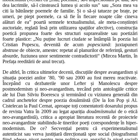
dea lacrimile, să-l cinstească lumea și acolo sus” sau „Sora mea va
citi la bătrânețe poemele de familie. Și o să-și tatueze pe brațe, pe
umeri, pe piept poemele, ca să fie în fiecare noapte câte cineva
alături de ea” poartă semnele textualismului, ale meta-conștiinței
auctoriale, reglată însă prin utilizarea spațiilor afective), construcția
poetică propunea foarte des structuri suprarealiste sau poetizări
foarte plastice: „Nu puține lucruri ciudate se întâmplă în poezia lui
Cristian Popescu, devenită de acum
popesciană
: juxtapuneri
abstruse de obiecte, amestec repetat al planurilor de referință, gesturi
absurde, fuziunea unor sentimente contradictorii“ (Mircea Martin, în
Prefața reeditării de anul trecut).
De altfel, în critica ultimelor decenii, discuțiile despre avangardism și
situația poeziei anilor ’80, ’90 sau 2000 au fost mereu reactivate.
Începând cu dezbaterile unor Lefter și Manolescu despre
postmodernism și neo-avangardism, trecând prin antologiile critice
ale lui Dan Silviu Boerescu și terminând cu viziunea generală din
cadrul anchetelor despre poezia douămiistă (De la Ion Pop și Al.
Cistelecan la Paul Cernat, aproape toți comentatorii dosarului propus
de revista Vatra în 2009 au legat apariția
douămiismului
de o etică
neo-avangardistă), critica a apropiat literatura recentă de proiectele
neo-avangardiste stabilindu-le tinerilor poeți corespondențe în hiper-
modernism. De ce? Secvențial pentru că experimentalismul
autenticist sau verva justițiară direcționată spre social (biografismul
fiind adesea pivot pentru teze politice sau angajări la nivel social)