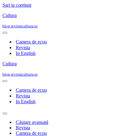
Sari la conținut
Cultura
blog.revistacultura.ro
Meniu
de
Camera de ecou
navigare
Revista
In English
Cultura
blog.revistacultura.ro
Meniu
de
Camera de ecou
navigare
Revista
In English
Meniu
de
Căutare avansată
navigare
Revista
Camera de ecou