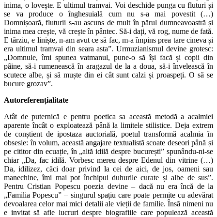
inima, o lovește. E ultimul tramvai. Voi deschide punga cu fluturi și
se va produce o înghesuială cum nu s-a mai povestit (…)
Domnișoară, fluturii s-au ascuns de mult în părul dumneavoastră și
inima mea crește, vă crește în pântec. Să-i dați, vă rog, nume de fată.
E târziu, e liniște, n-am avut ce să fac, m-a împins prea tare cineva și
era ultimul tramvai din seara asta”. Urmuzianismul devine grotesc:
„Domnule, îmi spunea vatmanul, pune-o să își facă și copii din
pâine, să-i rumenească în aragazul de la a doua, să-i învelească în
scutece albe, și să muște din ei cât sunt calzi și proaspeți. O să se
bucure grozav”.
Autoreferențialitate
Atât de puternică e pentru poetica sa această metodă a acalmiei
aparente încât o exploatează până la limitele stilistice. Deja extrem
de conștient de ipostaza auctorială, poetul transformă acalmia în
obsesie: în volum, această angajare textualistă scoate deseori până și
pe cititor din ecuație, în „altă idilă despre bucurești” spunându-ni-se
chiar „Da, fac idilă. Vorbesc mereu despre Edenul din vitrine (…)
Da, idilizez, căci doar privind la cei de aici, de jos, oameni sau
manechine, îmi mai pot închipui duhurile curate și albe de sus”.
Pentru Cristian Popescu poezia devine – dacă nu era încă de la
„Familia Popescu” – singurul spațiu care poate permite cu adevărat
devoalarea celor mai mici detalii ale vieții de familie. Însă nimeni nu
e invitat să afle lucruri despre biografiile care populează această