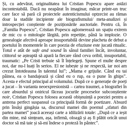
Și, cu adevărat, originalitatea lui Cristian Popescu apare astăzi
incontestabilă. Dacă nu neapărat în imaginar, măcar printr-un truc
care face să pară că proiectele autenticismului optzecist au rămas
doar la stadiile incipiente ale biografismului/ meta-analizei și
introspecției conștiente de poziționările auctoriale. Pentru că, în
„Familia Popescu”, Cristian Popescu aglomerează un spațiu extrem
de mic cu o mitologie lărgită, prin repetiție, până la implozie. O
genealogie afectivă aproape insuportabilă devine placheta de debut a
poetului în momentele în care poezia de efuziune este jucată ritualic.
Totul e atât de
safe and sound
în sânul familiei încât, involuntar,
cititorul se așteaptă să apară la fiecare rând ceva oribil, insuportabil,
traumatic: „Pe Cristi trebuie să îl înțelegeți. Spune el multe despre
noi, dar nu-l luați în serios. El ne iubește și ne respectă, iar noi am
crezut întotdeauna în talentul lui”; „Mama e grijulie. Când eu tai
pâinea, ea o bandajează și când eu o rup, ea o pune în ghips”.
Acesta e efectul principal al volumului. După ce o generație de poeți
a jucat – în varianta neoexpresionistă – cartea traumei, a biografiei în
care absurdul și oniricul făceau jocurile proceselor subconștiente
noir
, Cristian Popescu folosea această obișnuință a poeziei pentru a
antrena perfect suspansul ca principală formă de poetizare. Absurd
prin însăși gingășia sa, discursul mamei din poemul „sfaturi din
partea mamei” joacă aceeași carte a idilizării totale: „După ce a ieșit
din mine, mă simțeam, așa, infirmă, oloagă și aș fi plătit oricât unui
doctor să mă taie și să-mi îndese o proteză în pântec”.