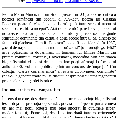
PDF:
http://revistacultura.ro/pdf/Cultura_5_549.pdf
Pentru Marin Mincu, într-un studiu prezent în „O panoramă critică a
poeziei românești din secolul al XX-lea”, poezia lui Cristian
Popescu poate fi văzută ca „o bornă (…) între secolul trecut și
secolul care abia a început”. Atât de puternică pare inovația poetului
nouăzecist, că ar putea chiar delimita și preconiza marginile
stilisticilor dominante din cadrul a două secole întregi. Și, dincolo de
faptul că placheta „Familia Popescu” poate fi considerată, în 1987,
„actul de naștere al autenticismului nouăzecist” (o promoție „strivită”
între optzecism și douămiism, în termenii lui Mircea Martin din
prefața volumului colectiv „Universitas”), modelând prin deturnarea
biografismului clasic și destinul multor poeți afirmați la începutul
anilor 2000, volumul publicat printr-un concurs de împrejurări în
colecția „Cartea cea mai mică” a revistei „Convingeri comuniste”
(nr.4-5) a generat foarte multe discuții despre posibilitatea regenerării
proiectelor avangardei istorice.
Postmodernism vs. avangardism
În sensul în care, deși ducea până la ultimele consecințe biografismul
testat deja de promoția optzecistă, poezia lui Popescu purta cumva
un aer mai nobil (citește mai bine ancorat în cutumele hiper-
modernismului). Pentru că, deși bine încadrată între experimentele
momentului (versuri ca „Hai, poemule, să-l impresionăm pe tata, să-i