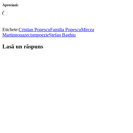
Apreciază:
Încarc...
Etichete:
Cristian Popescu
Familia Popescu
Mircea
Martin
nouazecism
poezie
Ștefan Baghiu
Lasă un răspuns