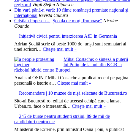
regizorul
Virgil Ștefan Nițulescu
Din vară până-n vară: 10 filme românești premiate național și
internațional
Revista Cultura
Cristian Popescu – „Școala de morți frumoase”
Nicolae
Coande
Inițiativă civică pentru interzicerea AfD în Germania
Adrian Șoaită scrie că peste 1000 de juriști sunt semnatari ai
Inițiativă
unei scrisori…
Citește mai mult »
civică
Mihai Costache: o sinteză a puterii
pentru
lui Putin, de la anii din KGB la
interzicerea
războiul hibrid contra Europei
AfD
în
Analistul OSINT Mihai Costache a publicat recent pe pagina
Germania
Mihai
personală o istorie a…
Citește mai mult »
Costache:
Recomandare | 10 muzee de nișă selectate de Bucuresti.ro
o
sinteză
Site-ul Bucuresti.ro, editat de aceeași echipă care a lansat
a
Recomandare
Urban.ro, face o interesantă…
Citește mai mult »
puterii
|
lui
245 de burse pentru studenți străini, 89 de mii de
10
Putin,
candidaturi pentru ele
muzee
de
de
Ministerul de Externe, prin ministrul Oana Țoiu, a publicat
la
nișă