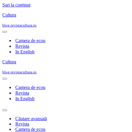
Sari la conținut
Cultura
blog.revistacultura.ro
Meniu
de
Camera de ecou
navigare
Revista
In English
Cultura
blog.revistacultura.ro
Meniu
de
Camera de ecou
navigare
Revista
In English
Meniu
de
Căutare avansată
navigare
Revista
Camera de ecou