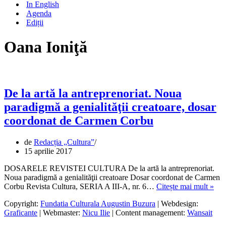
In English
Agenda
Ediții
Oana Ioniţă
De la artă la antreprenoriat. Noua
paradigmă a genialităţii creatoare, dosar
coordonat de Carmen Corbu
de
Redacția „Cultura”
15 aprilie 2017
DOSARELE REVISTEI CULTURA De la artă la antreprenoriat.
Noua paradigmă a genialităţii creatoare Dosar coordonat de Carmen
De
Corbu Revista Cultura, SERIA A III-A, nr. 6…
Citește mai mult »
la
Copyright:
Fundatia Culturala Augustin Buzura
| Webdesign:
artă
Graficante
| Webmaster:
Nicu Ilie
| Content management:
Wansait
la
antr