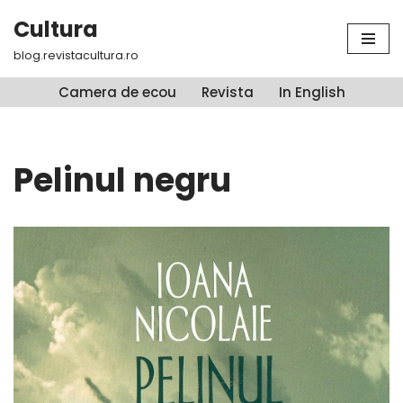
Cultura
Sari
blog.revistacultura.ro
la
conținut
Camera de ecou
Revista
In English
Pelinul negru