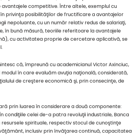
vantajele competitive. Între altele, exemplul cu
 privinţa posibilităţilor de fructificare a avantajelor
ogii nepoluante, cu un număr relativ redus de salariaţi,
e, în bună măsură, teoriile referitoare la avantajele
nă), cu activitatea proprie de cercetare aplicativă, se
l.
intesc că, împreună cu academicianul Victor Axinciuc,
 modul în care evaluăm avuţia naţională, considerată,
ialului de creştere economică şi, prin consecinţe, de
oară prin luarea în considerare a două componente:
n condiţiile celei de-a patra revoluţii industriale, Banca
 resursele spirituale, respectiv stocul de cunoştinţe
învăţământ, inclusiv prin învăţarea continuă, capacitatea