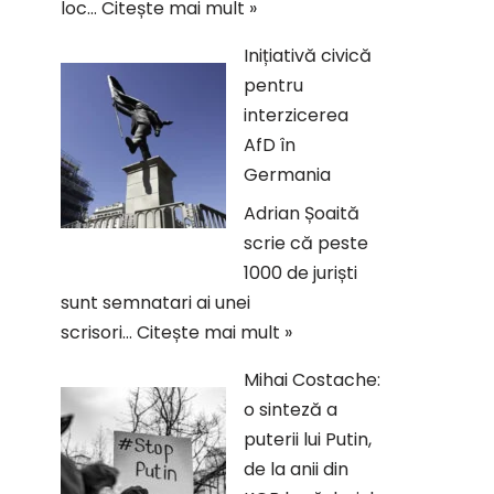
loc…
Citește mai mult »
Inițiativă civică
pentru
interzicerea
AfD în
Germania
Adrian Șoaită
scrie că peste
1000 de juriști
sunt semnatari ai unei
scrisori…
Citește mai mult »
Mihai Costache:
o sinteză a
puterii lui Putin,
de la anii din