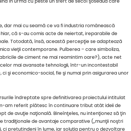
ina în urmă cu peste un sfert de secol şoseaua care
e, dar mai cu seamă ce va fi industria românească
chiar, că s-au comis acte de neiertat, ireparabile de
ionale. Totodată, însă, această percepţie se adaptează
mica vieţii contemporane. Pulberea – care simboliza,
fabricile de ciment ne mai reamintim oare?), acte net
l celor mai avansate tehnologii, într-un incontestabil
, ci şi economico-social, fie şi numai prin asigurarea unor
rile îndreptate spre definitivarea proiectului intitulat
-am referit plătesc în continuare tribut atât ideii de
t de avuţie naţională. Bineînţeles, nu intenţionez să ţin
e tradiţionale de avantaje comparative („munţii noştri
 ci pretutindeni în lume, iar soluţia pentru o dezvoltare