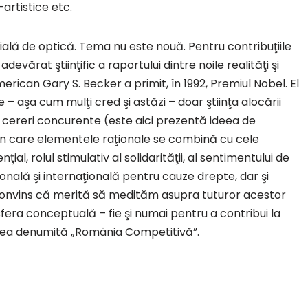
-artistice etc.
ală de optică. Tema nu este nouă. Pentru contribuţiile
devărat ştiinţific a raportului dintre noile realităţi şi
can Gary S. Becker a primit, în 1992, Premiul Nobel. El
– aşa cum mulţi cred şi astăzi – doar ştiinţa alocării
r cereri concurente (este aici prezentă ideea de
 în care elementele raţionale se combină cu cele
nţial, rolul stimulativ al solidarităţii, al sentimentului de
ională şi internaţională pentru cauze drepte, dar şi
nt convins că merită să medităm asupra tuturor acestor
fera conceptuală – fie şi numai pentru a contribui la
cea denumită „România Competitivă”.