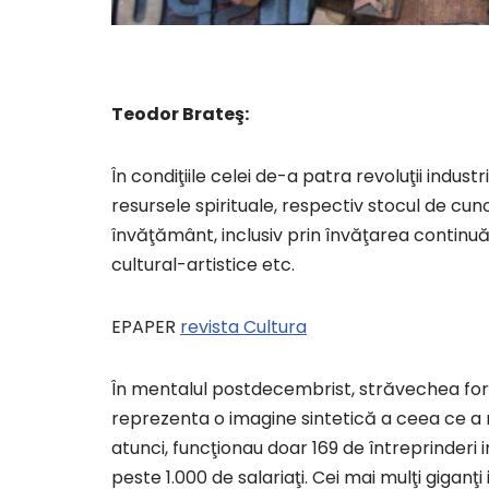
Teodor Brateş:
În condiţiile celei de-a patra revoluţii indus
resursele spirituale, respectiv stocul de cuno
învăţământ, inclusiv prin învăţarea continuă
cultural-artistice etc.
EPAPER
revista Cultura
În mentalul postdecembrist, străvechea formu
reprezenta o imagine sintetică a ceea ce a m
atunci, funcţionau doar 169 de întreprinderi in
peste 1.000 de salariaţi. Cei mai mulţi giganţ