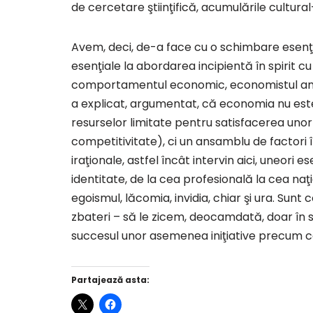
de cercetare ştiinţifică, acumulările cultural
Avem, deci, de-a face cu o schimbare esenţi
esenţiale la abordarea incipientă în spirit cu a
comportamentul economic, economistul ameri
a explicat, argumentat, că economia nu este 
resurselor limitate pentru satisfacerea uno
competitivitate), ci un ansamblu de factori
iraţionale, astfel încât intervin aici, uneori ese
identitate, de la cea profesională la cea naţ
egoismul, lăcomia, invidia, chiar şi ura. Su
zbateri – să le zicem, deocamdată, doar în s
succesul unor asemenea iniţiative precum 
Partajează asta: