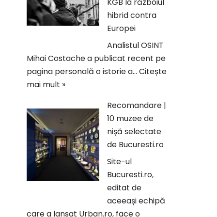
KGB la războiul
hibrid contra
Europei
Analistul OSINT
Mihai Costache a publicat recent pe
pagina personală o istorie a…
Citește
mai mult »
Recomandare |
10 muzee de
nișă selectate
de Bucuresti.ro
Site-ul
Bucuresti.ro,
editat de
aceeași echipă
care a lansat Urban.ro, face o