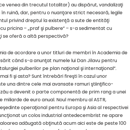
ce venea din trecutul totalitar) au dispărut, vandalizaţi
u în ruină, dar, pentru o nuanţare strict necesară, legile
ntul privind dreptul la existenţă a sute de entităţi
 pricina – „praf şi pulbere” – s-a sedimentat cu
ţi se oferă o altă perspectivă?
ia de acordare a unor titluri de membri în Academia de
esărit când s-a anunţat numele lui Dan Jilavu pentru
lurgiei pulberilor pe plan naţional şi internaţional”.
i fi şi asta? Sunt întrebări fireşti în cazul unor
este una dintre cele mai avansate ramuri ştiinţifico-
n Buzău a devenit o parte componentă de prim rang a unei
de miliarde de euro anual. Noul membru al ASTR,
eşedinte operaţional pentru Europa şi Asia al respectivei
uncţionat un colos industrial antedecembrist ne apare
 valoarea adăugată obţinută acum aici este de peste 100