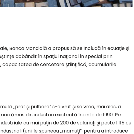
triale, Banca Mondială a propus să se includă în ecuaţie şi
ştinţe dobândit în spaţiul naţional în special prin
, capacitatea de cercetare ştiinţifică, acumulările
lă „praf şi pulbere” s-a vrut şi se vrea, mai ales, a
ai rămas din industria existentă înainte de 1990. Pe
dustriale cu mai puţin de 200 de salariaţi şi peste 1.115 cu
i industriali (unii le spuneau „mamuţi”, pentru a introduce