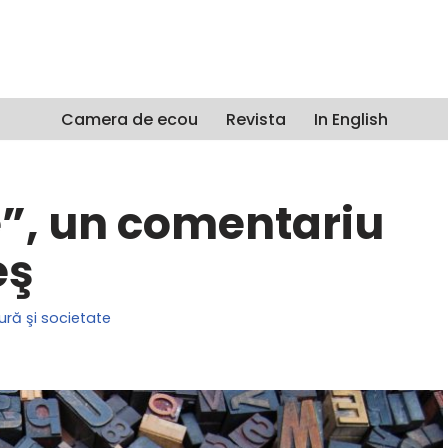
Camera de ecou
Revista
In English
e”, un comentariu
eş
ură şi societate