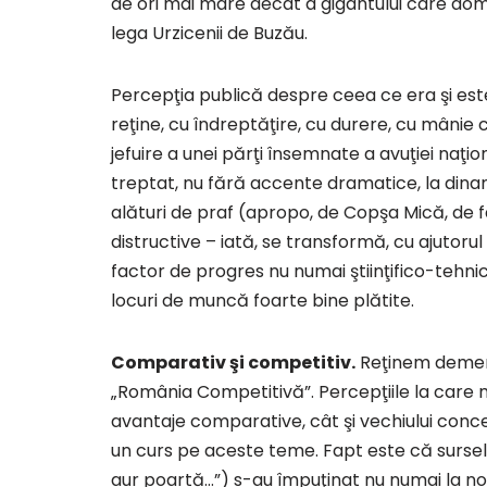
de ori mai mare decât a gigantului care dom
lega Urzicenii de Buzău.
Percepţia publică despre ceea ce era şi est
reţine, cu îndreptăţire, cu durere, cu mânie 
jefuire a unei părţi însemnate a avuţiei naţ
treptat, nu fără accente dramatice, la dina
alături de praf (apropo, de Copşa Mică, de 
distructive – iată, se transformă, cu ajutoru
factor de progres nu numai ştiinţifico-tehnic
locuri de muncă foarte bine plătite.
Comparativ şi competitiv.
Reţinem demersu
„România Competitivă”. Percepţiile la care m
avantaje comparative, cât şi vechiului concep
un curs pe aceste teme. Fapt este că sursel
aur poartă…”) s-au împuţinat nu numai la noi,