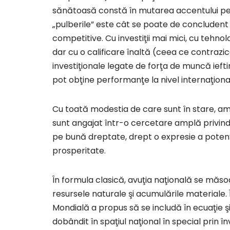
sănătoasă constă în mutarea accentului pe a
„pulberile” este cât se poate de concludent în
competitive. Cu investiţii mai mici, cu tehnol
dar cu o calificare înaltă (ceea ce contrazic
investiţionale legate de forţa de muncă iefti
pot obţine performanţe la nivel internaţiona
Cu toată modestia de care sunt în stare, am
sunt angajat într-o cercetare amplă privind
pe bună dreptate, drept o expresie a potenţ
prosperitate.
În formula clasică, avuţia naţională se măs
resursele naturale şi acumulările materiale. Î
Mondială a propus să se includă în ecuaţie şi
dobândit în spaţiul naţional în special prin 