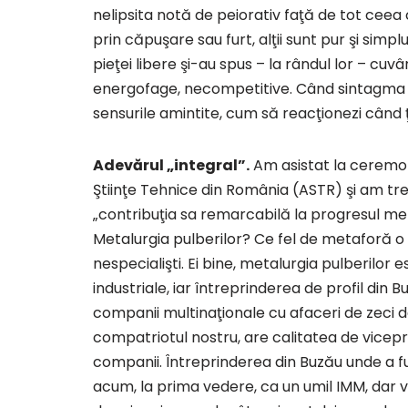
nelipsita notă de peiorativ faţă de tot ceea 
prin căpuşare sau furt, alţii sunt pur şi simpl
pieţei libere şi-au spus – la rândul lor – cuvâ
energofage, necompetitive. Când sintagma cu
sensurile amintite, cum să reacţionezi când 
Adevărul „integral”.
Am asistat la ceremon
Ştiinţe Tehnice din România (ASTR) şi am tr
„contribuţia sa remarcabilă la progresul meta
Metalurgia pulberilor? Ce fel de metaforă o ma
nespecialişti. Ei bine, metalurgia pulberilor 
industriale, iar întreprinderea de profil di
companii multinaţionale cu afaceri de zeci 
compatriotul nostru, are calitatea de vicepr
companii. Întreprinderea din Buzău unde a f
acum, la prima vedere, ca un umil IMM, dar