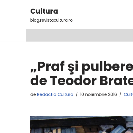
Cultura
Sari
blog.revistacultura.ro
la
conținut
„Praf şi pulber
de Teodor Brat
de
Redactia Cultura
10 noiembrie 2016
Cult