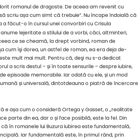
 dorit romanul de dragoste. De aceea am revenit cu
 să scriu așa cum simt că trebuie”
.
Nu încape îndoială că
a făcut-o în cursul unei convorbiri cu Crisula
 anume lejeritate a stilului de a vorbi, căci, altminteri,
ceea ce se cheamă, la drept vorbind, roman de
a cum îşi dorea, un astfel de roman, ea era deja de-
, este mult mai mult. Pentru că, deşi nu s-a dedicat
rul a scris destul – și în toate sensurile – despre iubire,
de episoade memorabile. Iar odată cu ele, și un mod
, umană și universală, dintotdeauna o piatră de încercare
ă e așa cum o consideră Ortega y Gasset, o „realitate
e parte din ea, dar o și face posibilă, este la fel. Din
că în romanele lui Buzura iubirea este fundamentală,
ncipală. Iar fundamentală este, în primul rând, prin