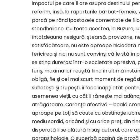
impactul pe care îl are asupra destinului 
referim, însă, la raporturile bărbat-femeie
parcă pe rând ipostazele comentate de filosof
stendhaliene. Cu toate acestea, la Buzura, iu
întotdeauna nesigură, ştearsă, provizorie, n
satisfăcătoare, nu este aproape niciodată mu
fericirea şi nici nu sunt convinşi că le stă în 
se sting dureros: într-o societate opresivă, 
furiş, maxima lor reuşită fiind în ultimă instan
obligă, fie şi cel mai scurt moment de regăsi
sufleteşti şi trupeşti, îi face inapţi atât pent
asemenea vieţii, cu cât îi răneşte mai adânc
atrăgătoare. Carenţa afectivă – boală cronică
aproape pe toţi să caute cu obstinaţie iubire
mediu sordid, oricând şi cu orice preţ, din ti
disperată li se alătură însuşi autorul, care ap
parapsihologie. O superbă pagină de proză 