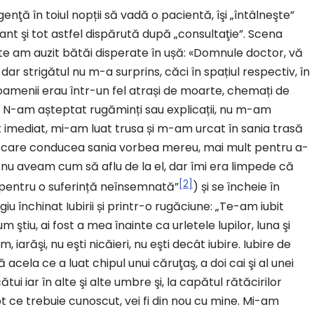
nţă în toiul nopții să vadă o pacientă, îşi „întâlneşte”
nt şi tot astfel dispărută după „consultaţie”. Scena
e am auzit bătăi disperate în ușă: «Domnule doctor, vă
 strigătul nu m-a surprins, căci în spațiul respectiv, în
oamenii erau într-un fel atrași de moarte, chemați de
i. N-am așteptat rugăminți sau explicații, nu m-am
mediat, mi-am luat trusa și m-am urcat în sania trasă
ânul care conducea sania vorbea mereu, mai mult pentru a-
e nu aveam cum să aflu de la el, dar îmi era limpede că
[2]
entru o suferință neînsemnată”
) și se încheie în
u închinat Iubirii și printr-o rugăciune: „Te-am iubit
 ştiu, ai fost a mea înainte ca urletele lupilor, luna şi
iarăşi, nu eşti nicăieri, nu eşti decât iubire. Iubire de
acela ce a luat chipul unui căruţaş, a doi cai şi al unei
ătui iar în alte şi alte umbre şi, la capătul rătăcirilor
 ce trebuie cunoscut, vei fi din nou cu mine. Mi-am