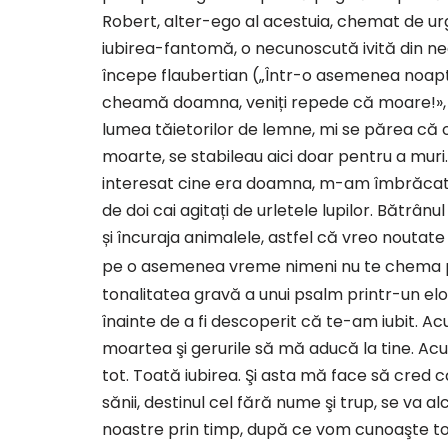
Robert, alter-ego al acestuia, chemat de urge
iubirea-fantomă, o necunoscută ivită din nea
începe flaubertian („Într-o asemenea noapt
cheamă doamna, veniți repede că moare!», dar
lumea tăietorilor de lemne, mi se părea că 
moarte, se stabileau aici doar pentru a mur
interesat cine era doamna, m-am îmbrăcat i
de doi cai agitați de urletele lupilor. Bătr
și încuraja animalele, astfel că vreo noutat
pe o asemenea vreme nimeni nu te chema p
tonalitatea gravă a unui psalm printr-un elogi
înainte de a fi descoperit că te-am iubit. Acum
moartea şi gerurile să mă aducă la tine. Acum, 
tot. Toată iubirea. Şi asta mă face să cred că 
sănii, destinul cel fără nume şi trup, se va alc
noastre prin timp, după ce vom cunoaşte tot