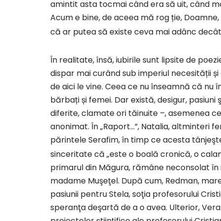
amintit asta tocmai când era să uit, când mă 
Acum e bine, de aceea mă rog ție, Doamne,
că ar putea să existe ceva mai adânc decât 
În realitate, însă, iubirile sunt lipsite de poe
dispar mai curând sub imperiul necesității și 
de aici le vine. Ceea ce nu înseamnă că nu î
bărbați și femei. Dar există, desigur, pasiuni ş
diferite, clamate ori tăinuite –, asemenea ce
anonimat. În „Raport…”, Natalia, altminteri 
părintele Serafim, în timp ce acesta tânjeş
sinceritate că „este o boală cronică, o cal
primarul din Măgura, rămâne neconsolat în 
madame Muşeţel. După cum, Redman, marele c
pasiunii pentru Stela, soţia profesorului Crist
speranţa deşartă de a o avea. Ulterior, Ver
proiectelor ştiinţifice ale profesorului Cristi