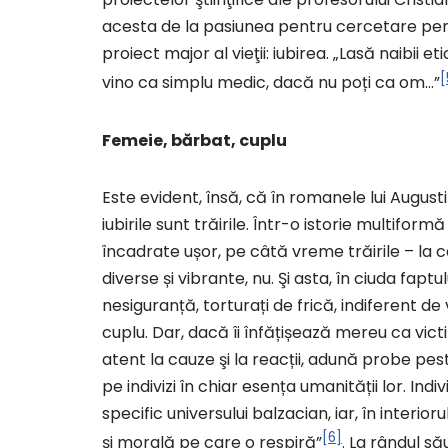
acesta de la pasiunea pentru cercetare pen
proiect major al vieţii: iubirea. „Lasă naibii etic
[
vino ca simplu medic, dacă nu poți ca om…”
Femeie, bărbat, cuplu
Este evident, însă, că în romanele lui Augu
iubirile sunt trăirile. Într-o istorie multifor
încadrate ușor, pe câtă vreme trăirile – la c
diverse și vibrante, nu. Şi asta, în ciuda faptu
nesiguranță, torturați de frică, indiferent de 
cuplu. Dar, dacă îi înfățișează mereu ca victi
atent la cauze şi la reacții, adună probe pe
pe indivizi în chiar esența umanității lor. Indi
specific universului balzacian, iar, în interio
[6]
și morală pe care o respiră”
. La rândul s