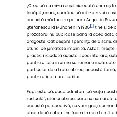
„Cred că nu mi-a reușit niciodată cum aș fi
încăpățânare, sperând că într-o zi voi reuși
această mărturisire pe care Augustin Buzura 
[1]
Ştefănescu la Műnchen în 1988
ține și de o
prozatorul nu publicase până la acea dată 
dragoste. Cât despre speranţa de a scrie, aş
atunci pe jumătate împlinită. Astăzi, firește
practic niciodată acestei specii literare, auto
pentru a lăsa în urma sa romane încărcate 
particular de a trata iubirea, această temă
pentru orice mare scriitor.
Fapt este că, dacă admitem că viața noastr
radicală”, atunci iubirea, care nu numai că fac
această perspectivă, nu vom greşi spunând 
chiar dacă autorul nu face din ea o temă pri