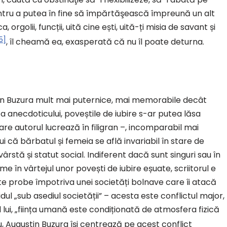
tru a putea în fine să împărtăşească împreună un alt
a, orgolii, funcții, uită cine ești, uită-ți misia de savant și
5]
, îl cheamă ea, exasperată că nu îl poate deturna.
stin Buzura mult mai puternice, mai memorabile decât
mă a anecdoticului, poveștile de iubire s-ar putea lăsa
are autorul lucrează în filigran –, incomparabil mai
lui că bărbatul și femeia se află invariabil în stare de
vârstă și statut social. Indiferent dacă sunt singuri sau în
me în vârtejul unor povești de iubire eșuate, scriitorul e
ste probe împotriva unei societăți bolnave care îi atacă
vidul „sub asediul societății” – acesta este conflictul major,
rul lui, „ființa umană este condiționată de atmosfera fizică
ău, Augustin Buzura își centrează pe acest conflict