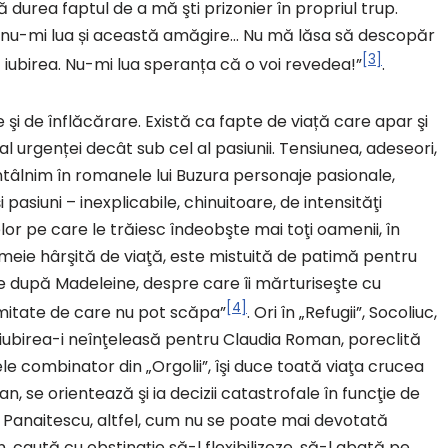
durea faptul de a mă şti prizonier în propriul trup.
 nu-mi lua și această amăgire… Nu mă lăsa să descopăr
[3]
iubirea. Nu-mi lua speranța că o voi revedea!”
.
zie şi de înflăcărare. Există ca fapte de viață care apar şi
al urgenței decât sub cel al pasiunii. Tensiunea, adeseori,
ntâlnim în romanele lui Buzura personaje pasionale,
i pasiuni – inexplicabile, chinuitoare, de intensităţi
lor pe care le trăiesc îndeobşte mai toţi oamenii, în
femeie hârşită de viaţă, este mistuită de patimă pentru
te după Madeleine, despre care îi mărturiseşte cu
[4]
amitate de care nu pot scăpa”
. Ori în „Refugii”, Socoliuc,
iubirea-i neînţeleasă pentru Claudia Roman, poreclită
ombinator din „Orgolii”, îşi duce toată viaţa crucea
ian, se orientează şi ia decizii catastrofale în funcţie de
a Panaitescu, altfel, cum nu se poate mai devotată
an, caută cu obstinaţie să-l flexibilizeze, să-l abată pe