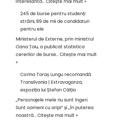
interesantă…
Citește mai mult »
245 de burse pentru studenți
străini, 89 de mii de candidaturi
pentru ele
Ministerul de Externe, prin ministrul
Oana Țoiu, a publicat statistica
cererilor de burse…
Citește mai mult
»
Corina Taraș Lungu recomandă
Transilvania | Extravaganza,
expoziția lui Ștefan Câlția
„Personajele mele nu sunt îngeri.
Sunt oameni cu aripi“ și „În puterea
noastră…
Citește mai mult »