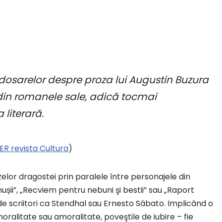
 dosarelor despre proza lui Augustin Buzura
i din romanele sale, adică tocmai
 literară.
R revista Cultura
)
elor dragostei prin paralele între personajele din
cenușii”, „Recviem pentru nebuni şi bestii” sau „Raport
e de scriitori ca Stendhal sau Ernesto Sábato. Implicând o
ralitate sau amoralitate, poveştile de iubire – fie