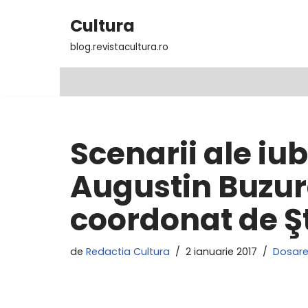
Cultura
Sari
blog.revistacultura.ro
la
conținut
Scenarii ale iub
Augustin Buzur
coordonat de Ş
de
Redactia Cultura
2 ianuarie 2017
Dosar