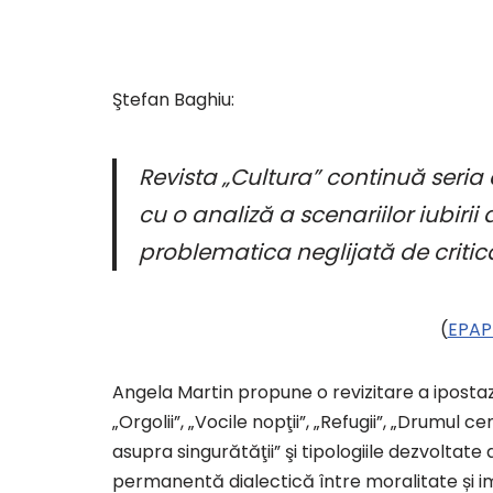
Ştefan Baghiu:
Revista „Cultura” continuă seria
cu o analiză a scenariilor iubiri
problematica neglijată de critica
(
EPAPE
Angela Martin propune o revizitare a ipostaz
„Orgolii”, „Vocile nopţii”, „Refugii”, „Drumul 
asupra singurătăţii” şi tipologiile dezvoltat
permanentă dialectică între moralitate și imo