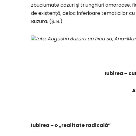
zbuciumate cazuri şi triunghiuri amoroase, fie
de existenţă, deloc inferioare tematicilor cu
Buzura. (Ș. B.)
foto: Augustin Buzura cu fiica sa, Ana-Mar
Iubirea – c
A
Iubirea – o „realitate radicală”