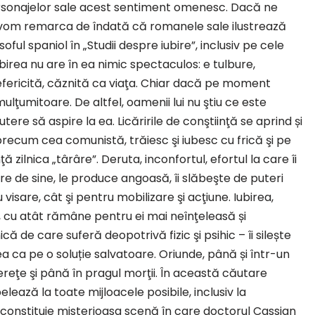
personajelor sale acest sentiment omenesc. Dacă ne
, vom remarca de îndată că romanele sale ilustrează
ul spaniol în „Studii despre iubire”, inclusiv pe cele
birea nu are în ea nimic spectaculos: e tulbure,
efericită, căznită ca viaţa. Chiar dacă pe moment
lţumitoare. De altfel, oamenii lui nu ştiu ce este
putere să aspire la ea. Licăririle de conştiinţă se aprind și
precum cea comunistă, trăiesc şi iubesc cu frică şi pe
ţă zilnica „târâre”. Deruta, inconfortul, efortul la care îi
re de sine, le produce angoasă, îi slăbeşte de puteri
ru visare, cât şi pentru mobilizare şi acţiune. Iubirea,
, cu atât rămâne pentru ei mai neînţeleasă și
 de care suferă deopotrivă fizic şi psihic – îi silește
a ca pe o soluție salvatoare. Oriunde, până și într-un
nereţe şi până în pragul morţii. În această căutare
elează la toate mijloacele posibile, inclusiv la
constituie misterioasa scenă în care doctorul Cassian