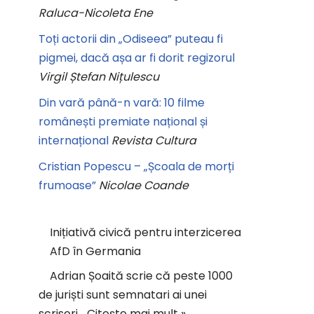
Raluca-Nicoleta Ene
Toți actorii din „Odiseea” puteau fi
pigmei, dacă așa ar fi dorit regizorul
Virgil Ștefan Nițulescu
Din vară până-n vară: 10 filme
românești premiate național și
internațional
Revista Cultura
Cristian Popescu – „Școala de morți
frumoase”
Nicolae Coande
Inițiativă civică pentru interzicerea
AfD în Germania
Adrian Șoaită scrie că peste 1000
de juriști sunt semnatari ai unei
scrisori…
Citește mai mult »