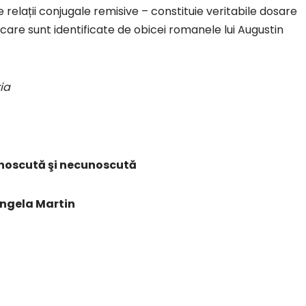
 relații conjugale remisive – constituie veritabile dosare
 care sunt identificate de obicei romanele lui Augustin
ia
unoscută şi necunoscută
ngela Martin