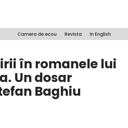
Camera de ecou
Revista
In English
irii în romanele lui
a. Un dosar
tefan Baghiu
e