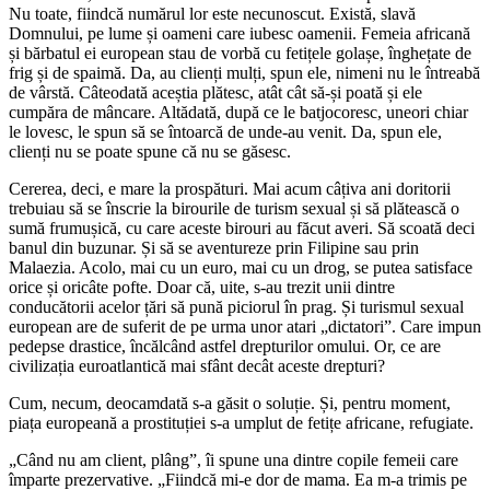
Nu toate, fiindcă numărul lor este necunoscut. Există, slavă
Domnului, pe lume și oameni care iubesc oamenii. Femeia africană
și bărbatul ei european stau de vorbă cu fetițele golașe, înghețate de
frig și de spaimă. Da, au clienți mulți, spun ele, nimeni nu le întreabă
de vârstă. Câteodată aceștia plătesc, atât cât să-și poată și ele
cumpăra de mâncare. Altădată, după ce le batjocoresc, uneori chiar
le lovesc, le spun să se întoarcă de unde-au venit. Da, spun ele,
clienți nu se poate spune că nu se găsesc.
Cererea, deci, e mare la prospături. Mai acum câțiva ani doritorii
trebuiau să se înscrie la birourile de turism sexual și să plătească o
sumă frumușică, cu care aceste birouri au făcut averi. Să scoată deci
banul din buzunar. Și să se aventureze prin Filipine sau prin
Malaezia. Acolo, mai cu un euro, mai cu un drog, se putea satisface
orice și oricâte pofte. Doar că, uite, s-au trezit unii dintre
conducătorii acelor țări să pună piciorul în prag. Și turismul sexual
european are de suferit de pe urma unor atari „dictatori”. Care impun
pedepse drastice, încălcând astfel drepturilor omului. Or, ce are
civilizația euroatlantică mai sfânt decât aceste drepturi?
Cum, necum, deocamdată s-a găsit o soluție. Și, pentru moment,
piața europeană a prostituției s-a umplut de fetițe africane, refugiate.
„Când nu am client, plâng”, îi spune una dintre copile femeii care
împarte prezervative. „Fiindcă mi-e dor de mama. Ea m-a trimis pe