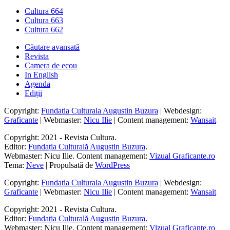
Putin,
muzee
de
Cultura 664
de
la
Cultura 663
nișă
anii
Cultura 662
selectate
din
de
KGB
Căutare avansată
Bucuresti.ro
la
Revista
războiul
Camera de ecou
hibrid
In English
contra
Agenda
Europei
Ediții
Copyright:
Fundatia Culturala Augustin Buzura
| Webdesign:
Graficante
| Webmaster:
Nicu Ilie
| Content management:
Wansait
Copyright: 2021 - Revista Cultura.
Editor:
Fundația Culturală Augustin Buzura
.
Webmaster: Nicu Ilie. Content management:
Vizual Graficante.ro
Tema:
Neve
| Propulsată de
WordPress
Copyright:
Fundatia Culturala Augustin Buzura
| Webdesign:
Graficante
| Webmaster:
Nicu Ilie
| Content management:
Wansait
Copyright: 2021 - Revista Cultura.
Editor:
Fundația Culturală Augustin Buzura
.
Webmaster: Nicu Ilie. Content management:
Vizual Graficante.ro