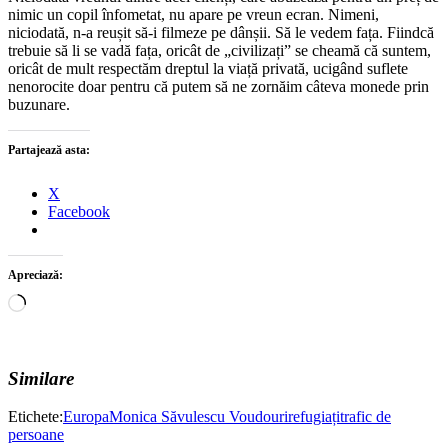
nimic un copil înfometat, nu apare pe vreun ecran. Nimeni,
niciodată, n-a reușit să-i filmeze pe dânșii. Să le vedem fața. Fiindcă
trebuie să li se vadă fața, oricât de „civilizați” se cheamă că suntem,
oricât de mult respectăm dreptul la viață privată, ucigând suflete
nenorocite doar pentru că putem să ne zornăim câteva monede prin
buzunare.
Partajează asta:
X
Facebook
Apreciază:
Încarc...
Similare
Etichete:
Europa
Monica Săvulescu Voudouri
refugiați
trafic de
persoane