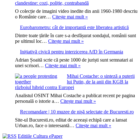
clandestine: cozi, poliție, contrabandă
O colecție de imagini video inedite din anii 1960-1980 descriu
Video:
o Românie care…
Citește mai mult »
Realitatea
Eurobarometru: cât de importantă este liberatea artistică
României
comuniste
Dintre toate țările în care s-a desfășurat sondajul, românii sunt
în
Eurobarometru:
pe ultimul loc…
Citește mai mult »
imagini
cât
clandestine:
Inițiativă civică pentru interzicerea AfD în Germania
de
cozi,
importantă
Adrian Șoaită scrie că peste 1000 de juriști sunt semnatari ai
poliție,
este
Inițiativă
unei scrisori…
Citește mai mult »
contrabandă
liberatea
civică
artistică
Mihai Costache: o sinteză a puterii
pentru
lui Putin, de la anii din KGB la
interzicerea
războiul hibrid contra Europei
AfD
în
Analistul OSINT Mihai Costache a publicat recent pe pagina
Germania
Mihai
personală o istorie a…
Citește mai mult »
Costache:
Recomandare | 10 muzee de nișă selectate de Bucuresti.ro
o
sinteză
Site-ul Bucuresti.ro, editat de aceeași echipă care a lansat
a
Recomandare
Urban.ro, face o interesantă…
Citește mai mult »
puterii
|
lui
Editiile Cultura ePaper
10