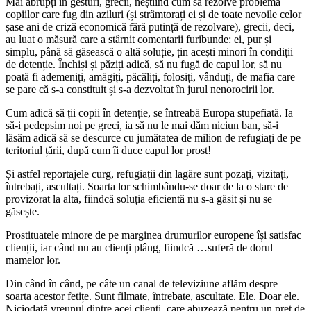
Mai abrupți în gesturi, grecii, neștiind cum să rezolve problema
copiilor care fug din aziluri (și strâmtorați ei și de toate nevoile celor
șase ani de criză economică fără putință de rezolvare), grecii, deci,
au luat o măsură care a stârnit comentarii furibunde: ei, pur și
simplu, până să găsească o altă soluție, țin acești minori în condiții
de detenție. Închiși și păziți adică, să nu fugă de capul lor, să nu
poată fi ademeniți, amăgiți, păcăliți, folosiți, vânduți, de mafia care
se pare că s-a constituit și s-a dezvoltat în jurul nenorocirii lor.
Cum adică să ții copii în detenție, se întreabă Europa stupefiată. Ia
să-i pedepsim noi pe greci, ia să nu le mai dăm niciun ban, să-i
lăsăm adică să se descurce cu jumătatea de milion de refugiați de pe
teritoriul țării, după cum îi duce capul lor prost!
Și astfel reportajele curg, refugiații din lagăre sunt pozați, vizitați,
întrebați, ascultați. Soarta lor schimbându-se doar de la o stare de
provizorat la alta, fiindcă soluția eficientă nu s-a găsit și nu se
găsește.
Prostituatele minore de pe marginea drumurilor europene își satisfac
clienții, iar când nu au clienți plâng, fiindcă …suferă de dorul
mamelor lor.
Din când în când, pe câte un canal de televiziune aflăm despre
soarta acestor fetițe. Sunt filmate, întrebate, ascultate. Ele. Doar ele.
Niciodată vreunul dintre acei clienți, care abuzează pentru un preț de