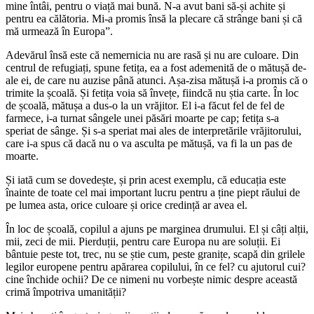
mine întâi, pentru o viață mai bună. N-a avut bani să-și achite și
pentru ea călătoria. Mi-a promis însă la plecare că strânge bani și că
mă urmează în Europa”.
Adevărul însă este că nemernicia nu are rasă și nu are culoare. Din
centrul de refugiați, spune fetița, ea a fost ademenită de o mătușă de-
ale ei, de care nu auzise până atunci. Așa-zisa mătușă i-a promis că o
trimite la școală. Și fetița voia să învețe, fiindcă nu știa carte. În loc
de școală, mătușa a dus-o la un vrăjitor. El i-a făcut fel de fel de
farmece, i-a turnat sângele unei păsări moarte pe cap; fetița s-a
speriat de sânge. Și s-a speriat mai ales de interpretările vrăjitorului,
care i-a spus că dacă nu o va asculta pe mătușă, va fi la un pas de
moarte.
Și iată cum se dovedește, și prin acest exemplu, că educația este
înainte de toate cel mai important lucru pentru a ține piept răului de
pe lumea asta, orice culoare și orice credință ar avea el.
În loc de școală, copilul a ajuns pe marginea drumului. El și câți alții,
mii, zeci de mii. Pierduții, pentru care Europa nu are soluții. Ei
bântuie peste tot, trec, nu se știe cum, peste granițe, scapă din grilele
legilor europene pentru apărarea copilului, în ce fel? cu ajutorul cui?
cine închide ochii? De ce nimeni nu vorbește nimic despre această
crimă împotriva umanității?