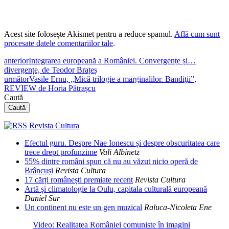
Acest site folosește Akismet pentru a reduce spamul.
Află cum sunt
procesate datele comentariilor tale
.
anterior
Integrarea europeană a României. Convergențe și…
divergențe, de Teodor Brațeș
următor
Vasile Ernu, „Mică trilogie a marginalilor. Bandiţii”,
REVIEW de Horia Pătrașcu
Caută
Caută
Revista Cultura
Efectul guru. Despre Nae Ionescu și despre obscuritatea care
trece drept profunzime
Vali Albinetz
55% dintre români spun că nu au văzut nicio operă de
Brâncuși
Revista Cultura
17 cărți românești premiate recent
Revista Cultura
Artă și climatologie la Oulu, capitala culturală europeană
Daniel Sur
Un continent nu este un gen muzical
Raluca-Nicoleta Ene
Video: Realitatea României comuniste în imagini