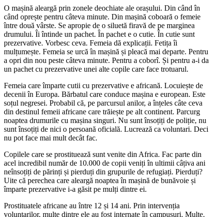
O mașină aleargă prin zonele deochiate ale orașului. Din când în
când oprește pentru câteva minute. Din mașină coboară o femeie
între două vârste. Se apropie de o siluetă firavă de pe marginea
drumului. Îi întinde un pachet. În pachet e o cutie. În cutie sunt
prezervative. Vorbesc ceva. Femeia dă explicații. Fetița îi
mulțumește. Femeia se urcă în mașină și pleacă mai departe. Pentru
a opri din nou peste câteva minute. Pentru a coborî. Și pentru a-i da
un pachet cu prezervative unei alte copile care face trotuarul.
Femeia care împarte cutii cu prezervative e africană. Locuiește de
decenii în Europa. Bărbatul care conduce mașina e european. Este
soțul negresei. Probabil că, pe parcursul anilor, a înțeles câte ceva
din destinul femeii africane care trăiește pe alt continent. Parcurg
noaptea drumurile cu mașina singuri. Nu sunt însoțiți de poliție, nu
sunt însoțiți de nici o persoană oficială. Lucrează ca voluntari. Deci
nu pot face mai mult decât fac.
Copilele care se prostituează sunt venite din Africa. Fac parte din
acel incredibil număr de 10.000 de copii veniți în ultimii câțiva ani
neînsoțiți de părinți și pierduți din grupurile de refugiați. Pierduți?
Uite că perechea care aleargă noaptea în mașină de bunăvoie și
împarte prezervative i-a găsit pe mulți dintre ei.
Prostituatele africane au între 12 și 14 ani. Prin intervenția
voluntarilor, multe dintre ele au fost internate în campusuri. Multe.