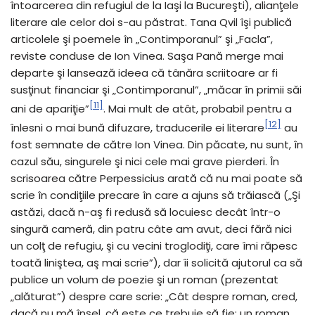
întoarcerea din refugiul de la Iaşi la Bucureşti), alianţele
literare ale celor doi s-au păstrat. Tana Qvil îşi publică
articolele şi poemele în „Contimporanul” şi „Facla”,
reviste conduse de Ion Vinea. Saşa Pană merge mai
departe şi lansează ideea că tânăra scriitoare ar fi
susţinut financiar şi „Contimporanul”, „măcar în primii săi
[11]
ani de apariţie”
. Mai mult de atât, probabil pentru a
[12]
înlesni o mai bună difuzare, traducerile ei literare
au
fost semnate de către Ion Vinea. Din păcate, nu sunt, în
cazul său, singurele şi nici cele mai grave pierderi. În
scrisoarea către Perpessicius arată că nu mai poate să
scrie în condiţiile precare în care a ajuns să trăiască („Şi
astăzi, dacă n-aş fi redusă să locuiesc decât într-o
singură cameră, din patru câte am avut, deci fără nici
un colţ de refugiu, şi cu vecini troglodiţi, care îmi răpesc
toată liniştea, aş mai scrie”), dar îi solicită ajutorul ca să
publice un volum de poezie şi un roman (prezentat
„alăturat”) despre care scrie: „Cât despre roman, cred,
dacă nu mă înşel, că este ce trebuie să fie: un roman,