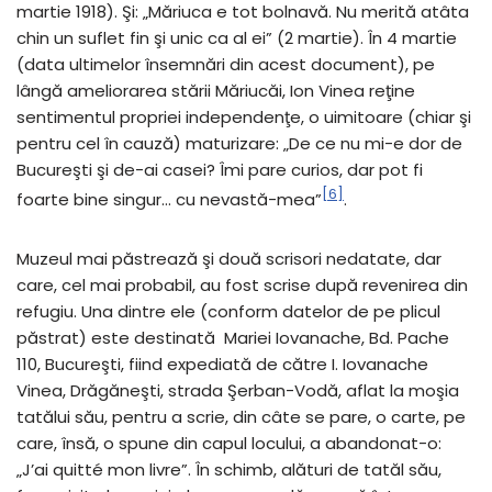
martie 1918). Şi: „Măriuca e tot bolnavă. Nu merită atâta
chin un suflet fin şi unic ca al ei” (2 martie). În 4 martie
(data ultimelor însemnări din acest document), pe
lângă ameliorarea stării Măriucăi, Ion Vinea reţine
sentimentul propriei independenţe, o uimitoare (chiar şi
pentru cel în cauză) maturizare: „De ce nu mi-e dor de
Bucureşti şi de-ai casei? Îmi pare curios, dar pot fi
[6]
foarte bine singur… cu nevastă-mea”
.
Muzeul mai păstrează şi două scrisori nedatate, dar
care, cel mai probabil, au fost scrise după revenirea din
refugiu. Una dintre ele (conform datelor de pe plicul
păstrat) este destinată Mariei Iovanache, Bd. Pache
110, Bucureşti, fiind expediată de către I. Iovanache
Vinea, Drăgăneşti, strada Şerban-Vodă, aflat la moşia
tatălui său, pentru a scrie, din câte se pare, o carte, pe
care, însă, o spune din capul locului, a abandonat-o:
„J’ai quitté mon livre”. În schimb, alături de tatăl său,