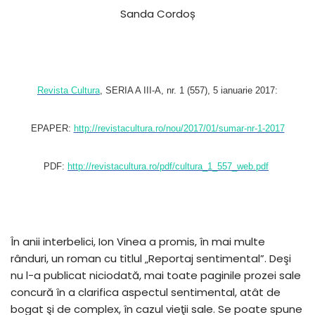
Sanda Cordoș
Revista Cultura
, SERIA A III-A, nr. 1 (557), 5 ianuarie 2017:
EPAPER:
http://revistacultura.ro/nou/2017/01/sumar-nr-1-2017
PDF:
http://revistacultura.ro/pdf/cultura_1_557_web.pdf
În anii interbelici, Ion Vinea a promis, în mai multe
rânduri, un roman cu titlul „Reportaj sentimental”. Deşi
nu l-a publicat niciodată, mai toate paginile prozei sale
concură în a clarifica aspectul sentimental, atât de
bogat şi de complex, în cazul vieţii sale. Se poate spune