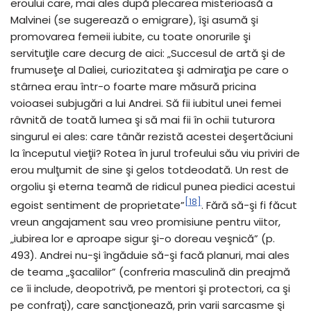
eroului care, mai ales după plecarea misterioasă a
Malvinei (se sugerează o emigrare), îşi asumă şi
promovarea femeii iubite, cu toate onorurile şi
servituţile care decurg de aici: „Succesul de artă şi de
frumuseţe al Daliei, curiozitatea şi admiraţia pe care o
stârnea erau într-o foarte mare măsură pricina
voioasei subjugări a lui Andrei. Să fii iubitul unei femei
râvnită de toată lumea şi să mai fii în ochii tuturora
singurul ei ales: care tânăr rezistă acestei deşertăciuni
la începutul vieţii? Rotea în jurul trofeului său viu priviri de
erou mulţumit de sine şi gelos totdeodată. Un rest de
orgoliu şi eterna teamă de ridicul punea piedici acestui
[18]
egoist sentiment de proprietate”
. Fără să-şi fi făcut
vreun angajament sau vreo promisiune pentru viitor,
„iubirea lor e aproape sigur şi-o doreau veşnică” (p.
493). Andrei nu-şi îngăduie să-şi facă planuri, mai ales
de teama „şacalilor” (confreria masculină din preajmă
ce îi include, deopotrivă, pe mentori şi protectori, ca şi
pe confraţi), care sancţionează, prin varii sarcasme şi