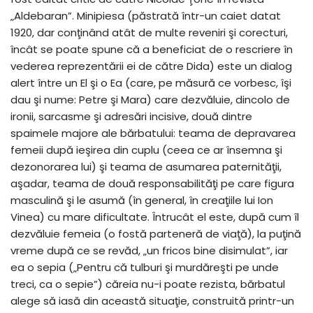
„Aldebaran”. Minipiesa (păstrată într-un caiet datat
1920, dar conţinând atât de multe reveniri şi corecturi,
încât se poate spune că a beneficiat de o rescriere în
vederea reprezentării ei de către Dida) este un dialog
alert între un El şi o Ea (care, pe măsură ce vorbesc, îşi
dau şi nume: Petre şi Mara) care dezvăluie, dincolo de
ironii, sarcasme şi adresări incisive, două dintre
spaimele majore ale bărbatului: teama de depravarea
femeii după ieşirea din cuplu (ceea ce ar însemna şi
dezonorarea lui) şi teama de asumarea paternităţii,
aşadar, teama de două responsabilităţi pe care figura
masculină şi le asumă (în general, în creaţiile lui Ion
Vinea) cu mare dificultate. Întrucât el este, după cum îl
dezvăluie femeia (o fostă parteneră de viaţă), la puţină
vreme după ce se revăd, „un fricos bine disimulat”, iar
ea o sepia („Pentru că tulburi şi murdăreşti pe unde
treci, ca o sepie”) căreia nu-i poate rezista, bărbatul
alege să iasă din această situaţie, construită printr-un