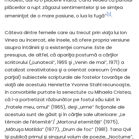
plăcerilor a rupt zăgazul sentimentelor şi se simţea
[1]
ameninţat de o mare pasiune, o lua la fugă”
.
Câteva dintre femeile care au trecut prin viaţa lui Ion
Vinea au încercat, ele însele, să ofere propria versiune
asupra întâlnirii şi a existenţei comune. Este de
presupus, de altfel, că apariţia postumă a cărţilor
scriitorului („Lunatecii”, 1965 şi „Venin de mai”, 1971) a
catalizat creativitatea şi a orientat oarecum (măcar
parţial) subiectele scripturale ale fostelor tovarăşe de
viaţă ale acestuia. Henriette Yvonne Stahl recunoaşte,
în convorbirile purtate la senectute cu Mihaela Cristea,
că l-a portretizat răzbunător pe fostul său iubit în
„Fratele meu, omul” (1965), deşi „urme” ficţionale ale
acestuia sunt de găsit şi în cărţile sale ulterioare: „Le
témoin de l’éternité”/ „Martorul eternității” (1975),
„Mătuşa Matilda” (1977), „Drum de foc” (1981). Tana Qvil
îşi publică primul şi singurul volum de poezie, „Nocturne”,