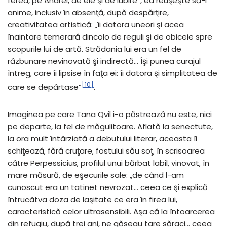
ferea, pe Andrei, de ele şi de iubire”, ea reuşeşte să-i
anime, inclusiv în absenţă, după despărţire,
creativitatea artistică: „îi datora uneori şi acea
înaintare temerară dincolo de reguli şi de obiceie spre
scopurile lui de artă. Strădania lui era un fel de
răzbunare nevinovată şi indirectă… Îşi punea curajul
întreg, care îi lipsise în faţa ei: îi datora şi simplitatea de
[10]
care se depărtase”
.
Imaginea pe care Tana Qvil i-o păstrează nu este, nici
pe departe, la fel de măgulitoare. Aflată la senectute,
la ora mult întârziată a debutului literar, aceasta îi
schiţează, fără cruţare, fostului său soţ, în scrisoarea
către Perpessicius, profilul unui bărbat labil, vinovat, în
mare măsură, de eşecurile sale: „de când l-am
cunoscut era un tatinet nevrozat… ceea ce şi explică
întrucâtva doza de laşitate ce era în firea lui,
caracteristică celor ultrasensibili. Aşa că la întoarcerea
din refugiu, după trei ani, ne găseau tare săraci… ceea