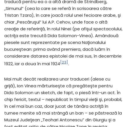
traducă pentru ea o a altă dramă de Strindberg,
„Simunul” (cea la care se referă în scrisoarea către
Tristan Tzara), în care joacă rolul unei fecioare arabe, şi
chiar „Pescăruşul” lui A.P. Cehov, unde face o altă
creaţie de referinţă, în rolul Ninei (pe afişul spectacolului,
actriţa este trecută Dida Solomon-Vinea). Amândouă
piesele sunt reprezentate pe scena Naţionalului
bucureştean: prima având premiera, dacă luăm în
considerare datarea epistolei de mai sus, în decembrie
[23]
1922, iar a doua în mai 1924
.
Mai mult decât realizarea unor traduceri (alese cu
grijă), Ion Vinea mărturiseşte că pregăteşte pentru
Dida Solomon un sketch, de fapt, o piesă într-un act. În
chip fericit, textul – nepublicat în timpul vieţii şi, probabil,
în cel mai bun caz, doar jucat de tânăra actriţă în
turnee menite să mai strângă un ban – se păstrează la
Muzeul Judeţean „Teohari Antonescu” din Giurgiu şi a
fost editat critic de către Nicolae Ţone în revista