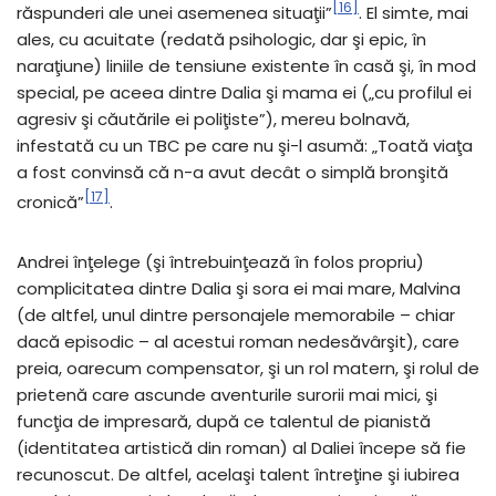
[16]
răspunderi ale unei asemenea situaţii”
. El simte, mai
ales, cu acuitate (redată psihologic, dar şi epic, în
naraţiune) liniile de tensiune existente în casă şi, în mod
special, pe aceea dintre Dalia şi mama ei („cu profilul ei
agresiv şi căutările ei poliţiste”), mereu bolnavă,
infestată cu un TBC pe care nu şi-l asumă: „Toată viaţa
a fost convinsă că n-a avut decât o simplă bronşită
[17]
cronică”
.
Andrei înţelege (şi întrebuinţează în folos propriu)
complicitatea dintre Dalia şi sora ei mai mare, Malvina
(de altfel, unul dintre personajele memorabile – chiar
dacă episodic – al acestui roman nedesăvârşit), care
preia, oarecum compensator, şi un rol matern, şi rolul de
prietenă care ascunde aventurile surorii mai mici, şi
funcţia de impresară, după ce talentul de pianistă
(identitatea artistică din roman) al Daliei începe să fie
recunoscut. De altfel, acelaşi talent întreţine şi iubirea