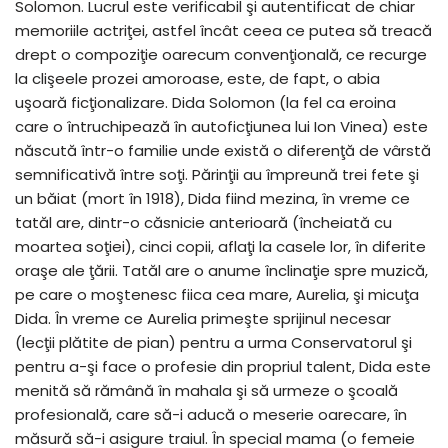
Solomon. Lucrul este verificabil şi autentificat de chiar
memoriile actriţei, astfel încât ceea ce putea să treacă
drept o compoziţie oarecum convenţională, ce recurge
la clişeele prozei amoroase, este, de fapt, o abia
uşoară ficţionalizare. Dida Solomon (la fel ca eroina
care o întruchipează în autoficţiunea lui Ion Vinea) este
născută într-o familie unde există o diferenţă de vârstă
semnificativă între soţi. Părinţii au împreună trei fete şi
un băiat (mort în 1918), Dida fiind mezina, în vreme ce
tatăl are, dintr-o căsnicie anterioară (încheiată cu
moartea soţiei), cinci copii, aflaţi la casele lor, în diferite
oraşe ale ţării. Tatăl are o anume înclinaţie spre muzică,
pe care o moştenesc fiica cea mare, Aurelia, şi micuţa
Dida. În vreme ce Aurelia primeşte sprijinul necesar
(lecţii plătite de pian) pentru a urma Conservatorul şi
pentru a-şi face o profesie din propriul talent, Dida este
menită să rămână în mahala şi să urmeze o şcoală
profesională, care să-i aducă o meserie oarecare, în
măsură să-i asigure traiul. În special mama (o femeie