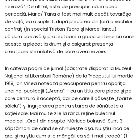
nevroză”. De altfel, este de presupus că, în acea
perioadă, Maria/ Tana a fost mai mult decât tovarăşa
de viaţă, ea a suplinit, după plecarea din ţară a vechilor
confraţi (în special Tristan Tzara şi Marcel Iancu),
căldura coezivă şi protectoare a grupului literar cu care
acesta a plecat la drum şi a asigurat prezenţa
creatoare stimulativă de care avea nevoie.
În câteva pagini de jurnal (păstrate disparat la Muzeul
Naţional al Literaturii Române) de la începutul lui martie
1918, Ion Vinea notează preocuparea pentru apariţia
unei noi publicaţii („Arena” – cu un titlu care place şi pe
care cenzura îl acceptă, dar pe care îl găseşte „foarte
sălciu”) şi îngrijorarea pentru starea de sănătate a
soţiei sale. Mai multe zile la rând, reţine buletinul
medical: „Ora 1 din noapte. Măriuca bolnavă. Sunt 3
săptămâni de când se chinuieşte aşa. Nu ştiu încă ce
are, şi nu ştiu cum s-o mângâi, ca să-i mai treacă” (1