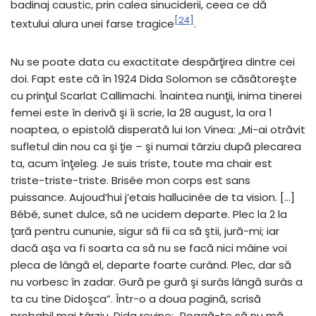
badinaj caustic, prin calea sinuciderii, ceea ce dă
[24]
textului alura unei farse tragice
.
Nu se poate data cu exactitate despărţirea dintre cei
doi. Fapt este că în 1924 Dida Solomon se căsătoreşte
cu prinţul Scarlat Callimachi. Înaintea nunţii, inima tinerei
femei este în derivă şi îi scrie, la 28 august, la ora 1
noaptea, o epistolă disperată lui Ion Vinea: „Mi-ai otrăvit
sufletul din nou ca şi ţie – şi numai târziu după plecarea
ta, acum înţeleg. Je suis triste, toute ma chair est
triste-triste-triste. Brisée mon corps est sans
puissance. Aujoud’hui j’etais hallucinée de ta vision. […]
Bébé, sunet dulce, să ne ucidem departe. Plec la 2 la
ţară pentru cununie, sigur să fii ca să ştii, jură-mi; iar
dacă aşa va fi soarta ca să nu se facă nici mâine voi
pleca de lângă el, departe foarte curând. Plec, dar să
nu vorbesc în zadar. Gură pe gură şi surâs lângă surâs a
ta cu tine Didoşca”. Într-o a doua pagină, scrisă
probabil mai târziu, Dida revine: „Roagă-te să nu mă