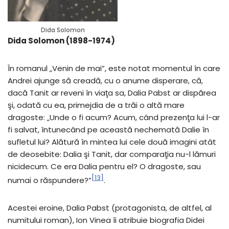
Dida Solomon
Dida Solomon (1898-1974)
În romanul „Venin de mai”, este notat momentul în care
Andrei ajunge să creadă, cu o anume disperare, că,
dacă Tanit ar reveni în viaţa sa, Dalia Pabst ar dispărea
şi, odată cu ea, primejdia de a trăi o altă mare
dragoste: „Unde o fi acum? Acum, când prezenţa lui l-ar
fi salvat, întunecând pe această nechemată Dalie în
sufletul lui? Alătură în mintea lui cele două imagini atât
de deosebite: Dalia şi Tanit, dar comparaţia nu-l lămuri
nicidecum. Ce era Dalia pentru el? O dragoste, sau
[13]
numai o răspundere?”
.
Acestei eroine, Dalia Pabst (protagonista, de altfel, al
numitului roman), Ion Vinea îi atribuie biografia Didei