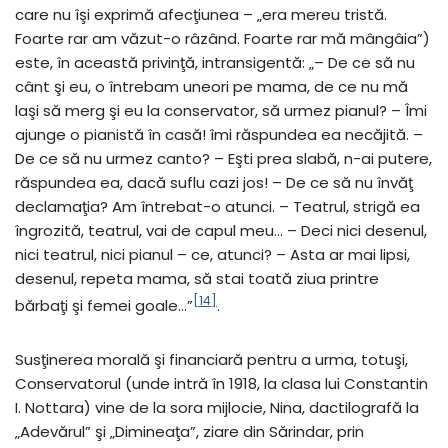
care nu îşi exprimă afecţiunea – „era mereu tristă.
Foarte rar am văzut-o râzând. Foarte rar mă mângâia”)
este, în această privinţă, intransigentă: „– De ce să nu
cânt şi eu, o întrebam uneori pe mama, de ce nu mă
laşi să merg şi eu la conservator, să urmez pianul? – Îmi
ajunge o pianistă în casă! îmi răspundea ea necăjită. –
De ce să nu urmez canto? – Eşti prea slabă, n-ai putere,
răspundea ea, dacă suflu cazi jos! – De ce să nu învăţ
declamaţia? Am întrebat-o atunci. – Teatrul, strigă ea
îngrozită, teatrul, vai de capul meu… – Deci nici desenul,
nici teatrul, nici pianul – ce, atunci? – Asta ar mai lipsi,
desenul, repeta mama, să stai toată ziua printre
[14]
bărbaţi şi femei goale…”
.
Susţinerea morală şi financiară pentru a urma, totuşi,
Conservatorul (unde intră în 1918, la clasa lui Constantin
I. Nottara) vine de la sora mijlocie, Nina, dactilografă la
„Adevărul” şi „Dimineaţa”, ziare din Sărindar, prin