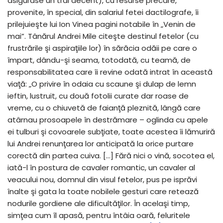
asigurase un trai decent), cu resurse precare,
provenite, în special, din salariul fetei dactilografe, îi
prilejuieşte lui Ion Vinea pagini notabile în „Venin de
mai”. Tânărul Andrei Mile citeşte destinul fetelor (cu
frustrările şi aspiraţiile lor) în sărăcia odăii pe care o
împart, dându-şi seama, totodată, cu teamă, de
responsabilitatea care îi revine odată intrat în această
viaţă: „O privire în odaia cu scaune şi dulap de lemn
ieftin, lustruit, cu două fotolii curate dar roase de
vreme, cu o chiuvetă de faianţă pleznită, lângă care
atârnau prosoapele în destrămare – oglinda cu apele
ei tulburi şi covoarele subţiate, toate acestea îi lămuriră
lui Andrei renunţarea lor anticipată la orice purtare
corectă din partea cuiva. […] Fără nici o vină, socotea el,
iată-l în postura de cavaler romantic, un cavaler al
veacului nou, domnul din visul fetelor, pus pe isprăvi
înalte şi gata la toate nobilele gesturi care retează
nodurile gordiene ale dificultăţilor. În acelaşi timp,
simţea cum îl apasă, pentru întâia oară, feluritele