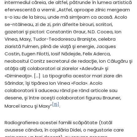
intermediul căreia, de altfel, pătrunde în lumea artistică
efervescentă a vremii: „Astfel, aproape zilnic mergeam
s-o iau de la birou, unde mă simţeam ca acasă. Acolo
se-ntâlneau, zi de zi, prin diferite birouri, scriitori,
gazetari şi pictori: Constantin Graur, N.D. Cocea, Ion
Vinea, Maxy, Tudor-Teodorescu Branişte, celebra
ziaristă Fulmen, plină de viaţă şi energie, Jacques
Costin, Eugen Filotti, Iosif Nădejde, Felix Aderca,
neobositul Conitz secretarul de redacţie, Ion Călugăru şi
atâţia alţi colaboratori ai ziarelor «Adevărul» şi
«Dimineaţa». […] La tipografia acestor mari ziare din
Sărindar, îşi tipărea Ion Vinea «Facla». Acolo
colaboratorii îi aduceau rând pe rând articole sau
desene, şi între aceşti colaboratori figurau Brauner,
[15]
Marcel Iancu şi Maxy”
.
Radiografierea acestei familii scăpătate (tatăl
avusese cândva, în copilăria Didei, o negustorie care