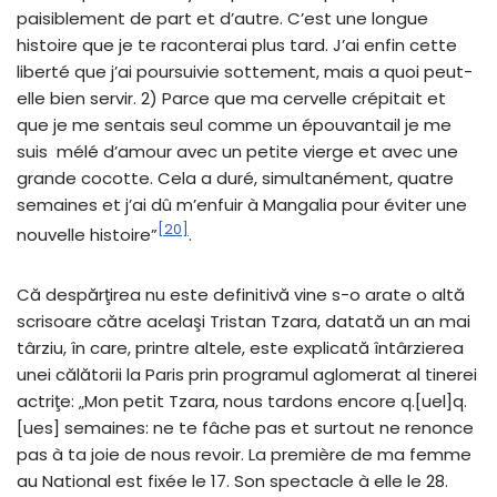
paisiblement de part et d’autre. C’est une longue
histoire que je te raconterai plus tard. J’ai enfin cette
liberté que j’ai poursuivie sottement, mais a quoi peut-
elle bien servir. 2) Parce que ma cervelle crépitait et
que je me sentais seul comme un épouvantail je me
suis mélé d’amour avec un petite vierge et avec une
grande cocotte. Cela a duré, simultanément, quatre
semaines et j’ai dû m’enfuir à Mangalia pour éviter une
[20]
nouvelle histoire”
.
Că despărţirea nu este definitivă vine s-o arate o altă
scrisoare către acelaşi Tristan Tzara, datată un an mai
târziu, în care, printre altele, este explicată întârzierea
unei călătorii la Paris prin programul aglomerat al tinerei
actriţe: „Mon petit Tzara, nous tardons encore q.[uel]q.
[ues] semaines: ne te fâche pas et surtout ne renonce
pas à ta joie de nous revoir. La première de ma femme
au National est fixée le 17. Son spectacle à elle le 28.