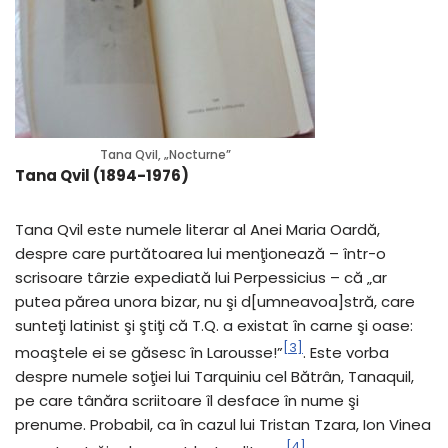
Tana Qvil, „Nocturne”
Tana Qvil (1894-1976)
Tana Qvil este numele literar al Anei Maria Oardă,
despre care purtătoarea lui menţionează – într-o
scrisoare târzie expediată lui Perpessicius – că „ar
putea părea unora bizar, nu şi d[umneavoa]stră, care
sunteţi latinist şi ştiţi că T.Q. a existat în carne şi oase:
[3]
moaştele ei se găsesc în Larousse!”
. Este vorba
despre numele soţiei lui Tarquiniu cel Bătrân, Tanaquil,
pe care tânăra scriitoare îl desface în nume şi
prenume. Probabil, ca în cazul lui Tristan Tzara, Ion Vinea
[4]