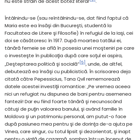
nu este străin de acest botez literar
.
Întâlnindu-se (sau reîntâlnindu-se, dat fiind faptul că
Maria este ea însăşi din Bucureşti, studentă la
Facultatea de Litere şi Filosofie) în refugiul de la Iaşi, cei
doi se căsătoresc în 1917. După moartea tatălui ei,
tânără femeie se află în posesia unei moşteniri pe care
o investeşte în publicaţia după care soţul ei aspira,
[5]
„Deşteptarea politică şi socială”
, unde, de altfel,
debutează ea însăşi cu publicistică. În scrisoarea deja
citată către Pepessicius, Tana Qvil rememorează
datele acestei investiţii romantice: „Pe vremea aceea
nici un refugiat nu dispunea de bani pentru asemenea
fantezii! Dar eu fiind foarte tânără şi necunoscând
câtuşi de puţin valoarea banului, şi având familie în
Moldova şi un patrimoniu personal, am putut-o face
după pasiunea mea pentru şi de dorinţa de-a ajuta pe
Vinea, care singur, cu totul lipsit şi dezorientat, şi inapt
pentru o viaţă de cazarmă, sombra într-un început de