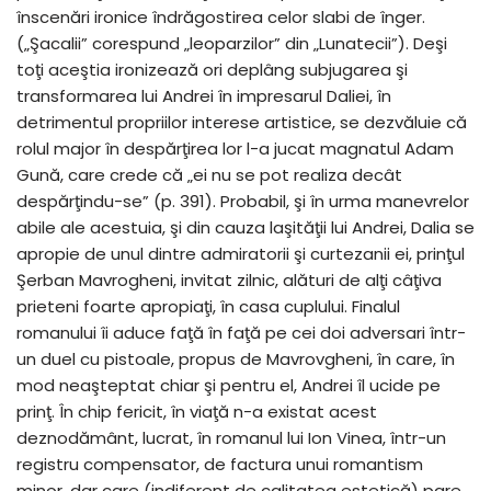
înscenări ironice îndrăgostirea celor slabi de înger.
(„Şacalii” corespund „leoparzilor” din „Lunatecii”). Deşi
toţi aceştia ironizează ori deplâng subjugarea şi
transformarea lui Andrei în impresarul Daliei, în
detrimentul propriilor interese artistice, se dezvăluie că
rolul major în despărţirea lor l-a jucat magnatul Adam
Gună, care crede că „ei nu se pot realiza decât
despărţindu-se” (p. 391). Probabil, şi în urma manevrelor
abile ale acestuia, şi din cauza laşităţii lui Andrei, Dalia se
apropie de unul dintre admiratorii şi curtezanii ei, prinţul
Şerban Mavrogheni, invitat zilnic, alături de alţi câţiva
prieteni foarte apropiaţi, în casa cuplului. Finalul
romanului îi aduce faţă în faţă pe cei doi adversari într-
un duel cu pistoale, propus de Mavrovgheni, în care, în
mod neaşteptat chiar şi pentru el, Andrei îl ucide pe
prinţ. În chip fericit, în viaţă n-a existat acest
deznodământ, lucrat, în romanul lui Ion Vinea, într-un
registru compensator, de factura unui romantism
minor, dar care (indiferent de calitatea estetică) pare