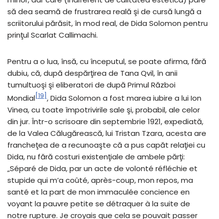
să dea seamă de frustrarea reală şi de cursă lungă a
scriitorului părăsit, în mod real, de Dida Solomon pentru
prinţul Scarlat Callimachi.
Pentru a o lua, însă, cu începutul, se poate afirma, fără
dubiu, că, după despărţirea de Tana Qvil, în anii
tumultuoşi şi eliberatori de după Primul Război
[19]
Mondial
, Dida Solomon a fost marea iubire a lui Ion
Vinea, cu toate împotrivirile sale şi, probabil, ale celor
din jur. Într-o scrisoare din septembrie 1921, expediată,
de la Valea Călugărească, lui Tristan Tzara, acesta are
francheţea de a recunoaşte că a pus capăt relaţiei cu
Dida, nu fără costuri existenţiale de ambele părţi:
„Séparé de Dida, par un acte de volonté réfléchie et
stupide qui m’a coûté, après-coup, mon repos, ma
santé et la part de mon immaculée concience en
voyant la pauvre petite se détraquer à la suite de
notre rupture. Je croyais que cela se pouvait passer