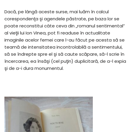
Dacă, pe lângă aceste surse, mai luăm în calcul
corespondenţa şi agendele păstrate, pe baza lor se
poate reconstitui câte ceva din „romanul sentimental”
al vieţii lui Ion Vinea, pot fi readuse în actualitate
imaginile acelor femei care l-au făcut pe acesta să se
teamă de intensitatea incontrolabilă a sentimentului,
să se îndrepte spre el şi să caute scăpare, să-l scrie în
încercarea, ea însăşi (cel puţin) duplicitară, de a-l expia
şi de a-i dura monumentul.