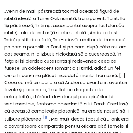
„Venin de mai” păstrează tocmai această figură de
iubită ideală a Tanei Qvil, numită, transparent, Tanit. Ea
îşi păstrează, în timp, ascendentul asupra fostului său
iubit şi rolul de instanţă sentimentală: „Andrei a fost
îndrăgostit de o fată, într-adevăr uimitor de frumoasă,
pe care a poreclit-o Tanit şi pe care, după câte mi-am
dat seama, n-a izbutit niciodată să o cucerească. În
faţa ei îşi pierdea cutezanţa şi redevenea ceea ce
fusese: un adolescent romantic şi timid, adică un fel
de-a fi, care n-a plăcut niciodată marilor frumuseţi. […]
Ceea ce mă uimea, era că Andrei se avânta în aventuri
frivole şi pasionate, în suflet cu dragostea lui
neîmplinită şi târând, de-a lungul peregrinărilor lui
sentimentale, fantoma obsedantă a lui Tanit. Cred însă
că această complicaţie platonică, nu era de natură să-i
[9]
tulbure plăcerea”
. Mai mult decât faptul că „Tanit era
o covârşitoare comparaţie pentru oricare altă femeie. Îl