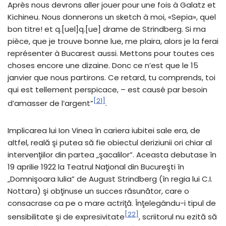
Après nous devrons aller jouer pour une fois à Galatz et
Kichineu. Nous donnerons un sketch à moi, «Sepia», quel
bon titre! et q.[uel]q.[ue] drame de Strindberg. Si ma
pièce, que je trouve bonne lue, me plaira, alors je la ferai
représenter à Bucarest aussi. Mettons pour toutes ces
choses encore une dizaine. Donc ce n’est que le 15
janvier que nous partirons. Ce retard, tu comprends, toi
qui est tellement perspicace, – est causé par besoin
[21]
d’amasser de l’argent”
.
Implicarea lui Ion Vinea în cariera iubitei sale era, de
altfel, reală şi putea să fie obiectul deriziunii ori chiar al
intervenţiilor din partea „şacalilor”. Aceasta debutase în
19 aprilie 1922 la Teatrul Naţional din Bucureşti în
„Domnişoara Iulia” de August Strindberg (în regia lui C.I.
Nottara) şi obţinuse un succes răsunător, care o
consacrase ca pe o mare actriţă. Înţelegându-i tipul de
[22]
sensibilitate şi de expresivitate
, scriitorul nu ezită să