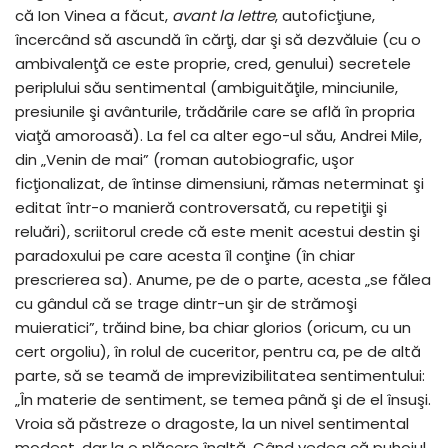
că Ion Vinea a făcut,
avant la lettre
, autoficţiune,
încercând să ascundă în cărţi, dar şi să dezvăluie (cu o
ambivalenţă ce este proprie, cred, genului) secretele
periplului său sentimental (ambiguităţile, minciunile,
presiunile şi avânturile, trădările care se află în propria
viaţă amoroasă). La fel ca alter ego-ul său, Andrei Mile,
din „Venin de mai” (roman autobiografic, uşor
ficţionalizat, de întinse dimensiuni, rămas neterminat şi
editat într-o manieră controversată, cu repetiţii şi
reluări), scriitorul crede că este menit acestui destin şi
paradoxului pe care acesta îl conţine (în chiar
prescrierea sa). Anume, pe de o parte, acesta „se fălea
cu gândul că se trage dintr-un şir de strămoşi
muieratici”, trăind bine, ba chiar glorios (oricum, cu un
cert orgoliu), în rolul de cuceritor, pentru ca, pe de altă
parte, să se teamă de imprevizibilitatea sentimentului:
„În materie de sentiment, se temea până şi de el însuşi.
Vroia să păstreze o dragoste, la un nivel sentimental
modest, dar la o plăcere înaltă. Când vedea că puhoiul