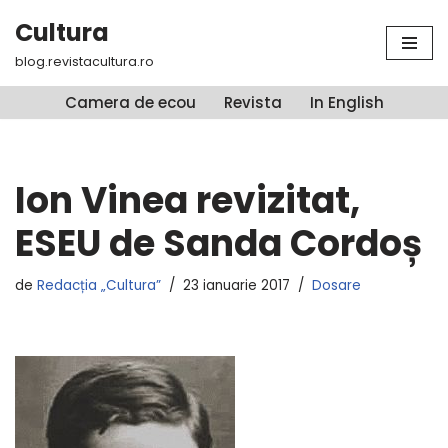
Cultura
Sari
blog.revistacultura.ro
la
conținut
Camera de ecou
Revista
In English
Ion Vinea revizitat,
ESEU de Sanda Cordoș
de
Redacția „Cultura”
23 ianuarie 2017
Dosare