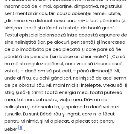
insomniacă de 4 mai, aparţine, dimpotrivă, registrului
sentimental anxios. Din cauza absenţei femeii iubite,
„din mine s-a dislocat ceva care mi-a luat gândurile şi
simţirea toată şi a lăsat o tristeţe de boală grea”.
Textul epistolei balansează între această expunere de
sine neliniştită (iar, pe alocuri, penitentă) şi încercarea
de a o îmbărbăta pe cea plecată şi care pare să fie
pândită de pericole (simbolice ori chiar reale?): „Ca să
nu mă stranguleze plânsul, care vrea să izbucnească,
voi citi, – dacă am să pot ceti, – până dimineaţă. Mi,
unde ai fi tu, cu ochii gânditori, neliniştită de acel semn
de pe obrazul tău, Mi, mâini mici şi înţelepte, vreau să-ţi
strig şi să-ţi trimit toată energia mea, toată puterea
mea, tot norocul nostru, viaţa mea. Dă-mi mie
neliniştea şi oboseala ta, şi spaima ta dacă vei auzi
tunurile. Eu sunt Bébé, rău şi ingrat, care n-a făcut
pentru Mi nimic, şi Mi a plecat, a plecat tot pentru
[8]
Bébé”
.