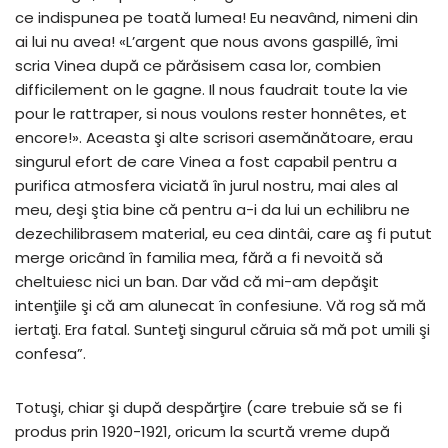
ce indispunea pe toată lumea! Eu neavând, nimeni din
ai lui nu avea! «L’argent que nous avons gaspillé, îmi
scria Vinea după ce părăsisem casa lor, combien
difficilement on le gagne. Il nous faudrait toute la vie
pour le rattraper, si nous voulons rester honnêtes, et
encore!». Aceasta şi alte scrisori asemănătoare, erau
singurul efort de care Vinea a fost capabil pentru a
purifica atmosfera viciată în jurul nostru, mai ales al
meu, deşi ştia bine că pentru a-i da lui un echilibru ne
dezechilibrasem material, eu cea dintâi, care aş fi putut
merge oricând în familia mea, fără a fi nevoită să
cheltuiesc nici un ban. Dar văd că mi-am depăşit
intenţiile şi că am alunecat în confesiune. Vă rog să mă
iertaţi. Era fatal. Sunteţi singurul căruia să mă pot umili şi
confesa”.
Totuşi, chiar şi după despărţire (care trebuie să se fi
produs prin 1920-1921, oricum la scurtă vreme după