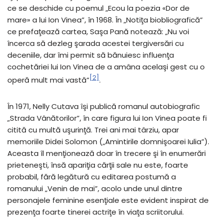
ce se deschide cu poemul „Ecou la poezia «Dor de
mare» a lui Ion Vinea”, în 1968. În „Notiţa biobliografică”
ce prefaţează cartea, Saşa Pană notează: „Nu voi
încerca să dezleg şarada acestei tergiversări cu
deceniile, dar îmi permit să bănuiesc influenţa
cochetăriei lui Ion Vinea de a amâna acelaşi gest cu o
[2]
operă mult mai vastă”
.
În 1971, Nelly Cutava îşi publică romanul autobiografic
„Strada Vânătorilor”, în care figura lui Ion Vinea poate fi
citită cu multă uşurinţă. Trei ani mai târziu, apar
memoriile Didei Solomon („Amintirile domnişoarei Iulia”).
Aceasta îl menţionează doar în trecere şi în enumerări
prieteneşti, însă apariţia cărţii sale nu este, foarte
probabil, fără legătură cu editarea postumă a
romanului „Venin de mai”, acolo unde unul dintre
personajele feminine esenţiale este evident inspirat de
prezenţa foarte tinerei actriţe în viaţa scriitorului.