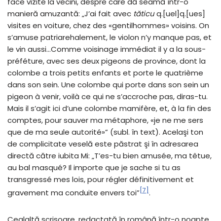
face vizite la vecini, despre care dă seamă într-o
manieră amuzantă: „J’ai fait avec
tăticu
q.[uel]q.[ues]
visites en voiture, chez des «gentilhommes» voisins. On
s’amuse patriarehalement, le violon n’y manque pas, et
le vin aussi…Comme voisinage immédiat il y a la sous-
préféture, avec ses deux pigeons de province, dont la
colombe a trois petits enfants et porte le quatrième
dans son sein. Une colombe qui porte dans son sein un
pigeon à venir, voilà ce qui ne s’accroche pas, diras-tu.
Mais il s’agit ici d’une colombe mamifère, et, à la fin des
comptes, pour sauver ma métaphore, «je ne me sers
que de ma seule autorité»” (subl. în text). Acelaşi ton
de complicitate veselă este păstrat şi în adresarea
directă către iubita Mi: „T’es-tu bien amusée, ma têtue,
au bal masqué? Il importe que je sache si tu as
transgressé mes lois, pour régler définitivement et
[7]
gravement ma conduite envers toi”
.
Cealaltă scrisoare, redactată în română într-o noapte