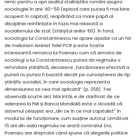
nimic pentru a opri asaltul staliniștilor români asupra
sociologiei în anii ’40-’50 (episod care putea fi mai bine
acoperit în capitol), reapărând ca mare papă al
disciplinei reînființate în faza mai relaxată a
socialismului de stat (sfârșitul anilor ’60). În fond,
sociologia lui Constantinescu ne apare așadar ca un fel
de meliorism leninist fidel PCR și este foarte
interesantă remarca lui Poenaru cum că armata de
sociologi a lui Constantinescu putea da regimului o
refondare științifică, deoarece „funcționarea efectivă a
puterii nu putea fi bazată decât pe cunoașterea de tip
științific socialist, în care sociologia reprezenta
dimensiunea sa cea mai aplicată” (p. 258). Trei
observații scurte aici. Mai întâi, e de clarificat de ce
aderarea la FMI și Banca Mondială este o dovadă că
sistemul ceaușist era „din ce în ce mai capitalist” în
modul lui de funcționare, cum susține autorul. Următorii
15 ani din viața regimului ne arată contrariul. Doi,
Poenaru are dreptate când spune că alegerile politice