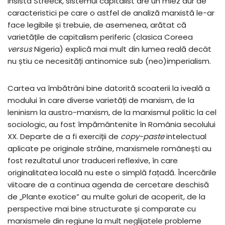
insista Streeck, sistemul capitalist are un miez dur de
caracteristici pe care o astfel de analiză marxistă le-ar
face legibile și trebuie, de asemenea, arătat că
varietățile de capitalism periferic (clasica Coreea
versus
Nigeria) explică mai mult din lumea reală decât
nu știu ce necesități antinomice sub (neo)imperialism.
Cartea va îmbătrâni bine datorită scoaterii la iveală a
modului în care diverse varietăți de marxism, de la
leninism la austro-marxism, de la marxismul politic la cel
sociologic, au fost împământenite în România secolului
XX. Departe de a fi exerciții de
copy-paste
intelectual
aplicate pe originale străine, marxismele românești au
fost rezultatul unor traduceri reflexive, în care
originalitatea locală nu este o simplă fațadă. Încercările
viitoare de a continua agenda de cercetare deschisă
de „Plante exotice” au multe goluri de acoperit, de la
perspective mai bine structurate și comparate cu
marxismele din regiune la mult neglijatele probleme