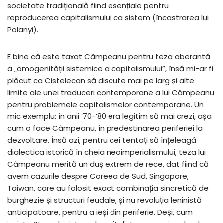
societate tradițională fiind esențiale pentru
reproducerea capitalismului ca sistem (încastrarea lui
Polanyi).
E bine că este taxat Câmpeanu pentru teza aberantă
a „omogenității sistemice a capitalismului”, însă mi-ar fi
plăcut ca Cistelecan să discute mai pe larg și alte
limite ale unei traduceri contemporane a lui Câmpeanu
pentru problemele capitalismelor contemporane. Un
mic exemplu: în anii ’70-’80 era legitim să mai crezi, așa
cum o face Câmpeanu, în predestinarea periferiei la
dezvoltare. Însă azi, pentru cei tentați să înțeleagă
dialectica istorică în cheia neoimperialismului, teza lui
Câmpeanu merită un duș extrem de rece, dat fiind că
avem cazurile despre Coreea de Sud, Singapore,
Taiwan, care au folosit exact combinația sincretică de
burghezie și structuri feudale, și nu revoluția leninistă
anticipatoare, pentru a ieși din periferie. Deși, cum