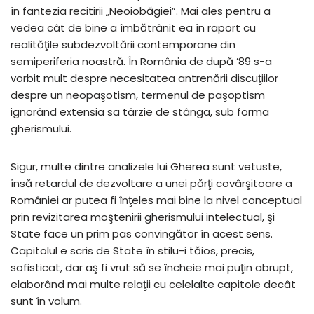
în fantezia recitirii „Neoiobăgiei”. Mai ales pentru a
vedea cât de bine a îmbătrânit ea în raport cu
realităţile subdezvoltării contemporane din
semiperiferia noastră. În România de după ’89 s-a
vorbit mult despre necesitatea antrenării discuţiilor
despre un neopaşotism, termenul de paşoptism
ignorând extensia sa târzie de stânga, sub forma
gherismului.
Sigur, multe dintre analizele lui Gherea sunt vetuste,
însă retardul de dezvoltare a unei părţi covârşitoare a
României ar putea fi înţeles mai bine la nivel conceptual
prin revizitarea moştenirii gherismului intelectual, şi
State face un prim pas convingător în acest sens.
Capitolul e scris de State în stilu-i tăios, precis,
sofisticat, dar aş fi vrut să se încheie mai puţin abrupt,
elaborând mai multe relaţii cu celelalte capitole decât
sunt în volum.