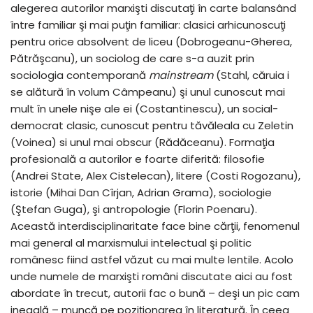
alegerea autorilor marxişti discutaţi în carte balansând
între familiar şi mai puţin familiar: clasici arhicunoscuţi
pentru orice absolvent de liceu (Dobrogeanu-Gherea,
Pătrăşcanu), un sociolog de care s-a auzit prin
sociologia contemporană
mainstream
(Stahl, căruia i
se alătură în volum Câmpeanu) şi unul cunoscut mai
mult în unele nişe ale ei (Costantinescu), un social-
democrat clasic, cunoscut pentru tăvăleala cu Zeletin
(Voinea) si unul mai obscur (Rădăceanu). Formaţia
profesională a autorilor e foarte diferită: filosofie
(Andrei State, Alex Cistelecan), litere (Costi Rogozanu),
istorie (Mihai Dan Cîrjan, Adrian Grama), sociologie
(Ştefan Guga), şi antropologie (Florin Poenaru).
Această interdisciplinaritate face bine cărţii, fenomenul
mai general al marxismului intelectual şi politic
românesc fiind astfel văzut cu mai multe lentile. Acolo
unde numele de marxişti români discutate aici au fost
abordate în trecut, autorii fac o bună – deşi un pic cam
inegală – muncă pe poziţionarea în literatură. În ceea