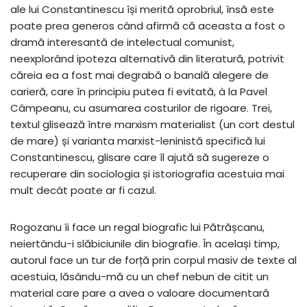
ale lui Constantinescu își merită oprobriul, însă este
poate prea generos când afirmă că aceasta a fost o
dramă interesantă de intelectual comunist,
neexplorând ipoteza alternativă din literatură, potrivit
căreia ea a fost mai degrabă o banală alegere de
carieră, care în principiu putea fi evitată, à la Pavel
Câmpeanu, cu asumarea costurilor de rigoare. Trei,
textul glisează între marxism materialist (un cort destul
de mare) și varianta marxist-leninistă specifică lui
Constantinescu, glisare care îl ajută să sugereze o
recuperare din sociologia și istoriografia acestuia mai
mult decât poate ar fi cazul.
Rogozanu îi face un regal biografic lui Pătrășcanu,
neiertându-i slăbiciunile din biografie. În același timp,
autorul face un tur de forță prin corpul masiv de texte al
acestuia, lăsându-mă cu un chef nebun de citit un
material care pare a avea o valoare documentară