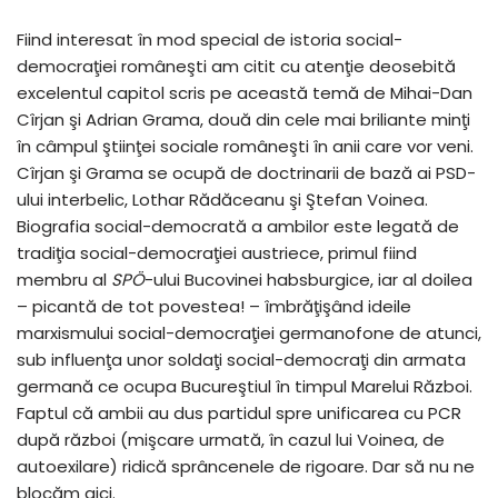
Fiind interesat în mod special de istoria social-
democraţiei româneşti am citit cu atenţie deosebită
excelentul capitol scris pe această temă de Mihai-Dan
Cîrjan şi Adrian Grama, două din cele mai briliante minţi
în câmpul ştiinţei sociale româneşti în anii care vor veni.
Cîrjan şi Grama se ocupă de doctrinarii de bază ai PSD-
ului interbelic, Lothar Rădăceanu şi Ştefan Voinea.
Biografia social-democrată a ambilor este legată de
tradiţia social-democraţiei austriece, primul fiind
membru al
SPÖ
-ului Bucovinei habsburgice, iar al doilea
– picantă de tot povestea! – îmbrăţişând ideile
marxismului social-democraţiei germanofone de atunci,
sub influenţa unor soldaţi social-democraţi din armata
germană ce ocupa Bucureştiul în timpul Marelui Război.
Faptul că ambii au dus partidul spre unificarea cu PCR
după război (mişcare urmată, în cazul lui Voinea, de
autoexilare) ridică sprâncenele de rigoare. Dar să nu ne
blocăm aici.