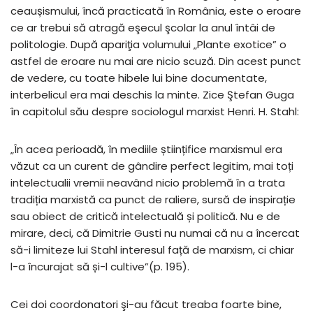
ceaușismului, încă practicată în România, este o eroare
ce ar trebui să atragă eşecul şcolar la anul întâi de
politologie. După apariţia volumului „Plante exotice” o
astfel de eroare nu mai are nicio scuză. Din acest punct
de vedere, cu toate hibele lui bine documentate,
interbelicul era mai deschis la minte. Zice Ştefan Guga
în capitolul său despre sociologul marxist Henri. H. Stahl:
„În acea perioadă, în mediile științifice marxismul era
văzut ca un curent de gândire perfect legitim, mai toți
intelectualii vremii neavând nicio problemă în a trata
tradiția marxistă ca punct de raliere, sursă de inspirație
sau obiect de critică intelectuală și politică. Nu e de
mirare, deci, că Dimitrie Gusti nu numai că nu a încercat
să-i limiteze lui Stahl interesul față de marxism, ci chiar
l-a încurajat să și-l cultive”(p. 195).
Cei doi coordonatori şi-au făcut treaba foarte bine,