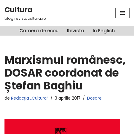
Cultura
Sari
blog.revistacultura.ro
la
conținut
Camera de ecou
Revista
In English
Marxismul românesc,
DOSAR coordonat de
Ștefan Baghiu
de
Redacția „Cultura”
3 aprilie 2017
Dosare