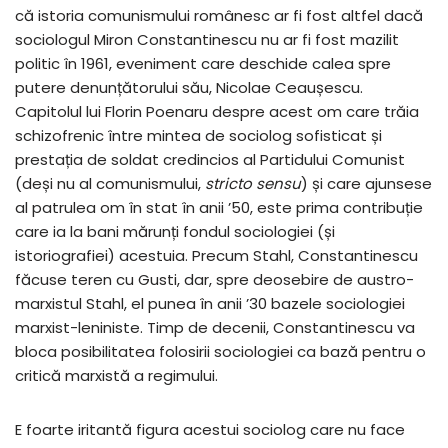
că istoria comunismului românesc ar fi fost altfel dacă
sociologul Miron Constantinescu nu ar fi fost mazilit
politic în 1961, eveniment care deschide calea spre
putere denunțătorului său, Nicolae Ceaușescu.
Capitolul lui Florin Poenaru despre acest om care trăia
schizofrenic între mintea de sociolog sofisticat și
prestația de soldat credincios al Partidului Comunist
(deși nu al comunismului,
stricto sensu
) și care ajunsese
al patrulea om în stat în anii ʼ50, este prima contribuție
care ia la bani mărunți fondul sociologiei (și
istoriografiei) acestuia. Precum Stahl, Constantinescu
făcuse teren cu Gusti, dar, spre deosebire de austro-
marxistul Stahl, el punea în anii ’30 bazele sociologiei
marxist-leniniste. Timp de decenii, Constantinescu va
bloca posibilitatea folosirii sociologiei ca bază pentru o
critică marxistă a regimului.
E foarte iritantă figura acestui sociolog care nu face