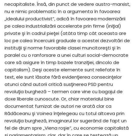
necapitaliste. Însă, din punct de vedere austro-marxist,
nu e nimic problematic în a argumenta în favoarea
„idealului productivist”, adică în favoarea modernizării
pe calea industrializării accelerate prin firme (iniţial)
private şi în cadrul pieţei (atâta timp cât aceasta are
loc pe calea încercuirii graduale a acestei dezvoltări de
instituţii şi norme favorabile clasei muncitoreşti şi în
paralel cu o ranforsare a unei culturi social-democrate
care să asigure în timp bazele tranziţiei, dincolo de
capitalism). Deşi aceste elemente sunt reliefate în
text, ele sunt lăsate fără evidenţierea consecinţelor
atunci când autorii critică susţinerea PSD pentru
revoluţia burgheză – termen care vine cu bagajul de
doxe liberale cunoscute. Or, chiar materialul bine
documentat furnizat de autori ne arată clar ca
Rădăceanu şi Voinea înţelegeau cu totul altceva prin
revoluţia burgheză, imaginarul lor sugerând de fapt un
fel de drum spre „Viena roşie”, cu economie capitalistă
şi parlamentarism, clar, dar în care se testează un