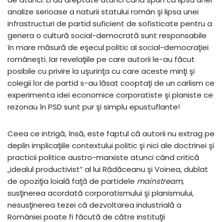
analize serioase a naturii statului român şi lipsa unei
infrastructuri de partid suficient de sofisticate pentru a
genera o cultură social-democrată sunt responsabile
în mare măsură de eşecul politic al social-democraţiei
româneşti. Iar revelaţiile pe care autorii le-au făcut
posibile cu privire la uşurinţa cu care aceste minţi şi
colegii lor de partid s-au lăsat cooptaţi de un carlism ce
experimenta idei economice corporatiste şi planiste ce
rezonau în PSD sunt pur şi simplu epustuflante!
Ceea ce intrigă, însă, este faptul că autorii nu extrag pe
deplin implicaţiile contextului politic şi nici ale doctrinei şi
practicii politice austro-marxiste atunci când critică
„idealul productivist” al lui Rădăceanu şi Voinea, dublat
de opoziţia loială faţă de partidele
mainstream
,
susţinerea acordată corporatismului şi planismului,
nesusţinerea tezei că dezvoltarea industrială a
României poate fi făcută de către instituţii