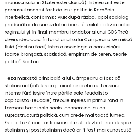
manuscrisului în State este clasică). Interesant este
parcursul acestui fost deținut politic în România
interbelică, conformist PMR după război, apoi sociolog
producător de samizdaturi bombă, exilat activ în critica
regimului și, în final, membru fondator al unui GDS încă
divers ideologic. În fond, analiza lui Câmpeanu se mișcă
fluid (deși nu facil) între o sociologie a comunicării
foarte branșată, statistică, empirism de teren, teorie
politică și istorie.
Teza marxistă principală a lui Câmpeanu a fost că
stalinismul (înțeles ca proiect sincretic cu tensiuni
interne fără ieșire între părțile sale feudalisto-
capitalisto-feudale) trebuie înțeles în primul rând în
termenii bazei sale socio-economice, nu ca
suprastructură politică, cum crede mai toată lumea.
Este o teză care ar fi avansat mult dezbaterea despre
stalinism și poststalinism dacă ar fi fost mai cunoscută.