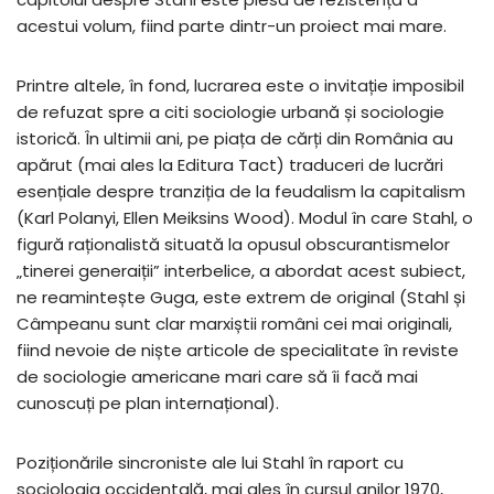
acestui volum, fiind parte dintr-un proiect mai mare.
Printre altele, în fond, lucrarea este o invitație imposibil
de refuzat spre a citi sociologie urbană și sociologie
istorică. În ultimii ani, pe piața de cărți din România au
apărut (mai ales la Editura Tact) traduceri de lucrări
esențiale despre tranziția de la feudalism la capitalism
(Karl Polanyi, Ellen Meiksins Wood). Modul în care Stahl, o
figură raționalistă situată la opusul obscurantismelor
„tinerei generaiții” interbelice, a abordat acest subiect,
ne reamintește Guga, este extrem de original (Stahl și
Câmpeanu sunt clar marxiștii români cei mai originali,
fiind nevoie de niște articole de specialitate în reviste
de sociologie americane mari care să îi facă mai
cunoscuți pe plan internațional).
Poziționările sincroniste ale lui Stahl în raport cu
sociologia occidentală, mai ales în cursul anilor 1970,