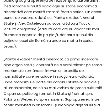
politic şi puţină apetenţă de rezistenţă la autoritarism.
Însă rămâne şi multă sociologie şi istorie economică
alternativă care merită tratată foarte serios. Din acest
punct de vedere, odată cu „Plante exotice”, Andrei
State şi Alex Cistelecan au scos la Editura Tact o
lectură obligatorie (editură care are nu doar cele mai
frumoase coperte de pe piaţă, dar este şi unul din
puţinele locuri din România unde se mai ia în serios
teoria).
„Plante exotice” merită celebrată ca prima încercare
bine organizată şi coerentă de a vorbi relaxat pe tema
marxismului românesc, într-un un exerciţiu de
normalitate care ne aduce în spaţiul euro-atlantic,
unde marxismul e parte din canonul ştiinţelor sociale şi
al umanioarelor, ca să nu mai vorbim de presa culturală.
O spun ca politolog format în State şi înclinat spre
Polanyi şi Weber, nu spre marxism. Suprapunerea între
teoria marxistă în ansamblu şi ideologia dejismului şi a