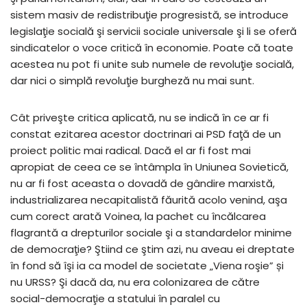
sistem masiv de redistribuţie progresistă, se introduce
legislaţie socială şi servicii sociale universale şi li se oferă
sindicatelor o voce critică în economie. Poate că toate
acestea nu pot fi unite sub numele de revoluţie socială,
dar nici o simplă revoluţie burgheză nu mai sunt.
Cât priveşte critica aplicată, nu se indică în ce ar fi
constat ezitarea acestor doctrinari ai PSD faţă de un
proiect politic mai radical. Dacă el ar fi fost mai
apropiat de ceea ce se întâmpla în Uniunea Sovietică,
nu ar fi fost aceasta o dovadă de gândire marxistă,
industrializarea necapitalistă făurită acolo venind, aşa
cum corect arată Voinea, la pachet cu încălcarea
flagrantă a drepturilor sociale şi a standardelor minime
de democraţie? Ştiind ce ştim azi, nu aveau ei dreptate
în fond să îşi ia ca model de societate „Viena roşie” și
nu URSS? Şi dacă da, nu era colonizarea de către
social-democraţie a statului în paralel cu