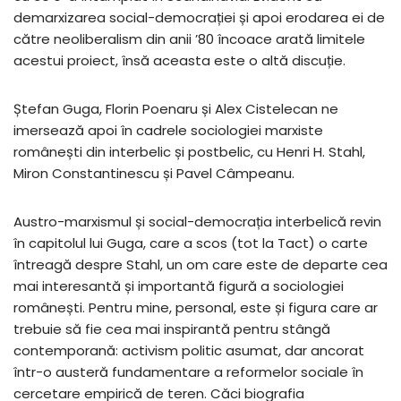
demarxizarea social-democrației și apoi erodarea ei de
către neoliberalism din anii ’80 încoace arată limitele
acestui proiect, însă aceasta este o altă discuție.
Ștefan Guga, Florin Poenaru și Alex Cistelecan ne
imersează apoi în cadrele sociologiei marxiste
românești din interbelic și postbelic, cu Henri H. Stahl,
Miron Constantinescu și Pavel Câmpeanu.
Austro-marxismul și social-democrația interbelică revin
în capitolul lui Guga, care a scos (tot la Tact) o carte
întreagă despre Stahl, un om care este de departe cea
mai interesantă și importantă figură a sociologiei
românești. Pentru mine, personal, este și figura care ar
trebuie să fie cea mai inspirantă pentru stângă
contemporană: activism politic asumat, dar ancorat
într-o austeră fundamentare a reformelor sociale în
cercetare empirică de teren. Căci biografia