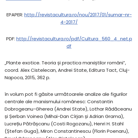
EPAPER:
http://revistacultura.ro/nou/2017/01/sumar-nr-
4-2017/
PDF:
http://revistacultura.ro/pdf/Cultura_560_4_net.p
df
„Plante exotice. Teoria și practica marxiștilor români”,
coord. Alex Cistelecan, Andrei State, Editura Tact, Cluj-
Napoca, 2015, 362 p.
în volum pot fi găsite următoarele analize ale figurilor
centrale ale marxismului românesc: Constantin
Dobrogeanu-Gherea (Andrei State), Lothar Rădăceanu
și Șerban Voinea (Mihai-Dan Cîrjan și Adrian Grama),
Lucrețiu Pătrășcanu (Costi Rogozanu), Henri H. Stahl
(Ștefan Guga), Miron Constantinescu (Florin Poenaru),