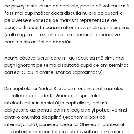
ce priveşte structura pe capitole, poate că volumul ar fi
fost mai cuprinzător dacă discuţia nu era pe autori, ci
pe diversele varietăţi de marxism reprezentate de
aceştia. În acest scenariu alternativ, analiza ar fi cuprins
şi alte figuri reprezentative, cu tensiunile productive
care ies din astfel de abordări.
Acum, câteva lucruri care m-au făcut să mă simt mai
puţin ignorant pe tema discutată după ce am terminat
cartea. O iau în ordine istorică (aproximativ):
Din capitolul lui Andrei State am fost inspirat mai ales
de reliefarea teoriei lui Gherea despre rolul
intelectualilor în societăţile capitaliste, lectură
obligatorie azi pentru cei implicaţi civic şi politic. Venind
dintr-o anumită disciplină (economia politică
internaţională), punerea ideilor lui Gherea în contextul
dezbaterilor mai noi despre subdezvoltare m-a aruncat