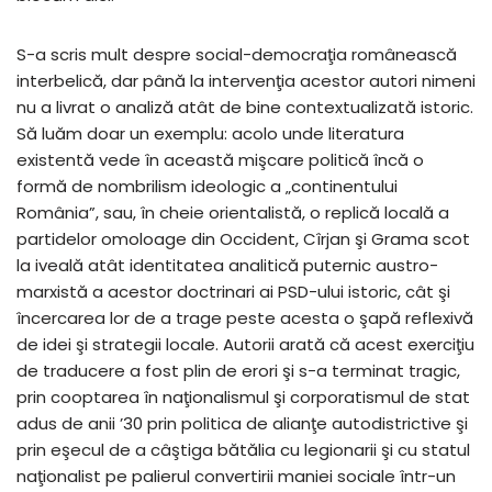
S-a scris mult despre social-democraţia românească
interbelică, dar până la intervenţia acestor autori nimeni
nu a livrat o analiză atât de bine contextualizată istoric.
Să luăm doar un exemplu: acolo unde literatura
existentă vede în această mişcare politică încă o
formă de nombrilism ideologic a „continentului
România”, sau, în cheie orientalistă, o replică locală a
partidelor omoloage din Occident, Cîrjan şi Grama scot
la iveală atât identitatea analitică puternic austro-
marxistă a acestor doctrinari ai PSD-ului istoric, cât şi
încercarea lor de a trage peste acesta o şapă reflexivă
de idei şi strategii locale. Autorii arată că acest exerciţiu
de traducere a fost plin de erori şi s-a terminat tragic,
prin cooptarea în naţionalismul şi corporatismul de stat
adus de anii ’30 prin politica de alianţe autodistrictive şi
prin eşecul de a câştiga bătălia cu legionarii şi cu statul
naţionalist pe palierul convertirii maniei sociale într-un