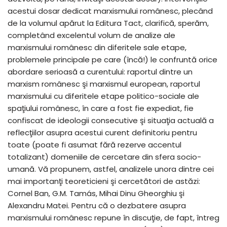
acestui dosar dedicat marxismului românesc, plecând
de la volumul apărut la Editura Tact, clarifică, sperăm,
completând excelentul volum de analize ale
marxismului românesc din diferitele sale etape,
problemele principale pe care (încă!) le confruntă orice
abordare serioasă a curentului: raportul dintre un
marxism românesc şi marxismul european, raportul
marxismului cu diferitele etape politico-sociale ale
spaţiului românesc, în care a fost fie expediat, fie
confiscat de ideologii consecutive şi situaţia actuală a
reflecţiilor asupra acestui curent definitoriu pentru
toate (poate fi asumat fără rezerve accentul
totalizant) domeniile de cercetare din sfera socio-
umană. Vă propunem, astfel, analizele unora dintre cei
mai importanţi teoreticieni şi cercetători de astăzi:
Cornel Ban, G.M. Tamás, Mihai Dinu Gheorghiu şi
Alexandru Matei. Pentru că o dezbatere asupra
marxismului românesc repune în discuţie, de fapt, întreg