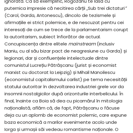
ignorată. Ca să exemplific, Rogozanu te lasă cu
puternica impresie că necitirea cărții „Sub trei dictaturi
”
(Carol, Garda, Antonescu), dincolo de tezismele și
afirmațiile ei strict polemice, e de nescuzat pentru cei
interesați de cum se trece de la parlamentarism corupt
la autoritarism, subiect înfiorător de actual.
Concupiscența dintre elitele
mainstream
(inclusiv
Maniu, cu al său bizar pact de neagresiune cu Garda) și
legionari, dar și confluențele intelectuale dintre
comunistul Lucrețiu Pătrășcanu (jurist și economist
marxist cu doctorat la Leipzig) și Mihail Manoilescu
(economistul capitalismului carlist) pe tema necesității
statului autoritar în dezvoltarea industriei grele vor da
insomnii nostalgicilor după orizonturile interbelicului. În
final, înainte ca Boia să dea cu picamărul în mitologia
naționalistă, aflăm că, de fapt, Pătrășcanu o făcuse
deja cu un aplomb de economist polemic, care expune
baza economică a marilor evenimente acolo unde
Iorga și urmașii săi vedeau romantisme naționale. O