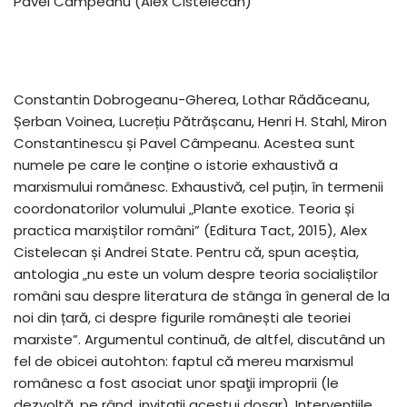
Pavel Câmpeanu (Alex Cistelecan)
Constantin Dobrogeanu-Gherea, Lothar Rădăceanu,
Șerban Voinea, Lucrețiu Pătrășcanu, Henri H. Stahl, Miron
Constantinescu și Pavel Câmpeanu. Acestea sunt
numele pe care le conține o istorie exhaustivă a
marxismului românesc. Exhaustivă, cel puțin, în termenii
coordonatorilor volumului „Plante exotice. Teoria și
practica marxiștilor români” (Editura Tact, 2015), Alex
Cistelecan și Andrei State. Pentru că, spun aceștia,
antologia „nu este un volum despre teoria socialiștilor
români sau despre literatura de stânga în general de la
noi din țară, ci despre figurile românești ale teoriei
marxiste”. Argumentul continuă, de altfel, discutând un
fel de obicei autohton: faptul că mereu marxismul
românesc a fost asociat unor spaţii improprii (le
dezvoltă, pe rând, invitaţii acestui dosar). Intervenţiile