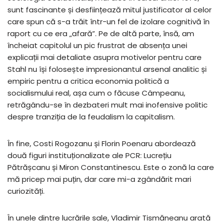
sunt fascinante și desființează mitul justificator al celor
care spun că s-a trăit într-un fel de izolare cognitivă în
raport cu ce era „afară”. Pe de altă parte, însă, am
încheiat capitolul un pic frustrat de absența unei
explicații mai detaliate asupra motivelor pentru care
Stahl nu își folosește impresionantul arsenal analitic și
empiric pentru a critica economia politică a
socialismului real, așa cum o făcuse Câmpeanu,
retrăgându-se în dezbateri mult mai inofensive politic
despre tranziția de la feudalism la capitalism.
În fine, Costi Rogozanu și Florin Poenaru abordează
două figuri instituționalizate ale PCR: Lucrețiu
Pătrășcanu și Miron Constantinescu. Este o zonă la care
mă pricep mai puțin, dar care mi-a zgândărit mari
curiozități.
În unele dintre lucrările sale, Vladimir Tismăneanu arată