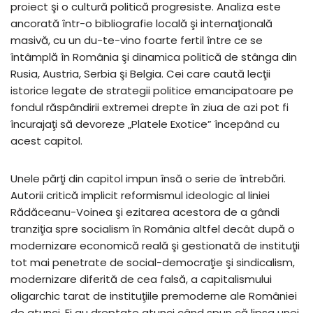
proiect şi o cultură politică progresiste. Analiza este
ancorată într-o bibliografie locală şi internaţională
masivă, cu un du-te-vino foarte fertil între ce se
întâmplă în România şi dinamica politică de stânga din
Rusia, Austria, Serbia şi Belgia. Cei care caută lecţii
istorice legate de strategii politice emancipatoare pe
fondul răspândirii extremei drepte în ziua de azi pot fi
încurajaţi să devoreze „Platele Exotice” începând cu
acest capitol.
Unele părţi din capitol impun însă o serie de întrebări.
Autorii critică implicit reformismul ideologic al liniei
Rădăceanu-Voinea şi ezitarea acestora de a gândi
tranziţia spre socialism în România altfel decât după o
modernizare economică reală şi gestionată de instituţii
tot mai penetrate de social-democraţie şi sindicalism,
modernizare diferită de cea falsă, a capitalismului
oligarchic tarat de instituţiile premoderne ale României
de atunci. Ei au dreptate atunci când spun că lipsa unei