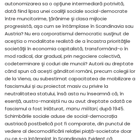
autonomizarea sa o opţiune intermediară potrivită,
dată fiind lipsa unei coaliţii sociale social-democrate
între muncitorime, ţărănime şi clasa mijlocie
progresistă, aşa cum se întâmplase în Scandinavia sau
Austria? Nu era corporatismul democratic susţinut de
aceştia o modalitate realistă de a încastra priorităţile
societăţii în economia capitalistă, transformând-o în
mod radical, dar gradual, prin negociere colectivă,
codeterminare şi coduri ale muncii? Autorii au dreptate
când spun că acești gânditori români, precum colegii lor
de la Viena, au subestimat capacitatea de mobilizare a
fascismului și au proiectat masiv cu privire la
neutralitatea statului, însă asta nu înseamnă că, în
esență, austro-marxiștii nu au avut dreptate odată ce
fascismul a fost înlăturat,
manu militari
, după 1945.
Schimbările sociale aduse de social-democrația
austriacă postbelică pot fi comparate, din punctul de
vedere al decomodificării relației piață-societate doar
cu ce s-a întâmplat în Scandinavia. Evident că