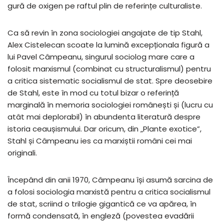
gură de oxigen pe raftul plin de referințe culturaliste.
Ca să revin în zona sociologiei angajate de tip Stahl,
Alex Cistelecan scoate la lumină excepționala figură a
lui Pavel Câmpeanu, singurul sociolog mare care a
folosit marxismul (combinat cu structuralismul) pentru
a critica sistematic socialismul de stat. Spre deosebire
de Stahl, este în mod cu totul bizar o referință
marginală în memoria sociologiei românești și (lucru cu
atât mai deplorabil) în abundenta literatură despre
istoria ceaușismului. Dar oricum, din „Plante exotice”,
Stahl și Câmpeanu ies ca marxiștii români cei mai
originali.
Începând din anii 1970, Câmpeanu își asumă sarcina de
a folosi sociologia marxistă pentru a critica socialismul
de stat, scriind o trilogie gigantică ce va apărea, în
formă condensată, în engleză (povestea evadării