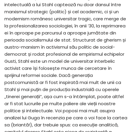
intelectuală a lui Stahl captează nu doar dansul între
marxismul strategic (politic) și cel academic, ci și un
modernism românesc universitar tragic, care merge de
la profesionalizarea sociologiei, în anii ’30, la reprimarea
ei în aproape pe parcursul a aproape jumătate din
perioada socialismului de stat. Structurat de gherism și
austro-marxism în activismul său politic de social-
democrat și rodat profesional de empirismul echipelor
Gusti, Stahl este un model de universitar interbelic
activist care își folosește munca de cercetare în
sprijinul reformei sociale. Dacă generația
postcomunistă ar fi fost inspirată mai mult de unii ca
Stahl și mai puțin de producția industrială cu operele
„tinerei generații”, așa cum s-a întâmplat, poate altfel
ar fi stat lucrurile pe multe paliere ale vieții noastre
politice și intelectuale. Voi poposi mai mult asupra
analizei lui Guga în recenzia pe care o voi face la cartea
sa (briantă!), dar trebuie spus: ca execuție analitică,
capitolul despre Stahl este piesa de rezistență a