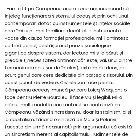
L-am citit pe Câmpeanu acum zece ani, încercând să
înțeleg funcționarea sistemului ceaușist prin ochii unui
contemporan dotat cu instrumentele științelor sociale
care îmi sunt mai familiare decât alte instrumente.
Poate din cauza formației profesionale, mi-l amintesc
ca fiind genial, desfășurând pânze sociologice
gigantice despre sistem, dar lectura mi s-a părut și
greoaie („necesitatea antinomică” este, vai, unul dintre
termenii cei mai ușor de înțeles), extrem de dens, pe
scurt genul care cere dedicație din partea cititorului. Din
acest punct de vedere, Cistelecan face pentru
Câmpeanu aceeași muncă pe care Loicq Waquant o
face pentru Pierre Bourdieu: îl face viu și legibil. Mi-a
plăcut mult modul în care autorul se contrează cu
Câmpeanu, văzând sincretism nu doar la stalinism, ci și
la capitalism, făcând o sinteză de Marx și Polanyi
(acesta din urmă neasumat) prin argumentul că există
un sincretism inerent al capitalismului, rudimentele de