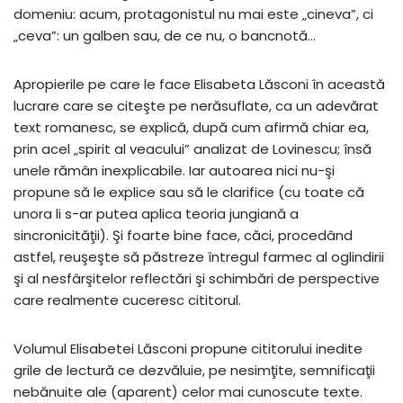
domeniu: acum, protagonistul nu mai este „cineva”, ci
„ceva”: un galben sau, de ce nu, o bancnotă…
Apropierile pe care le face Elisabeta Lăsconi în această
lucrare care se citeşte pe nerăsuflate, ca un adevărat
text romanesc, se explică, după cum afirmă chiar ea,
prin acel „spirit al veacului” analizat de Lovinescu; însă
unele rămân inexplicabile. Iar autoarea nici nu-şi
propune să le explice sau să le clarifice (cu toate că
unora li s-ar putea aplica teoria jungiană a
sincronicităţii). Şi foarte bine face, căci, procedând
astfel, reuşeşte să păstreze întregul farmec al oglindirii
şi al nesfârşitelor reflectări şi schimbări de perspective
care realmente cuceresc cititorul.
Volumul Elisabetei Lăsconi propune cititorului inedite
grile de lectură ce dezvăluie, pe nesimţite, semnificaţii
nebănuite ale (aparent) celor mai cunoscute texte.