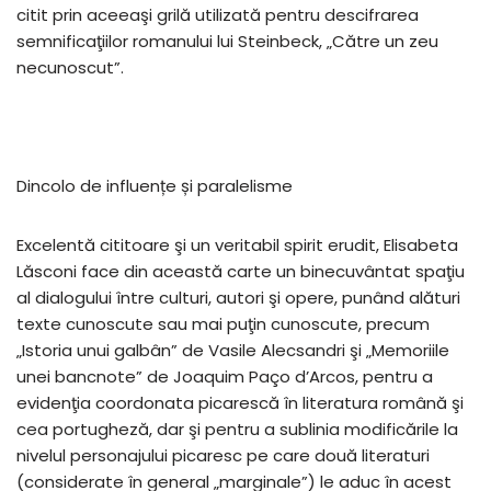
citit prin aceeaşi grilă utilizată pentru descifrarea
semnificaţiilor romanului lui Steinbeck, „Către un zeu
necunoscut”.
Dincolo de influențe și paralelisme
Excelentă cititoare şi un veritabil spirit erudit, Elisabeta
Lăsconi face din această carte un binecuvântat spaţiu
al dialogului între culturi, autori şi opere, punând alături
texte cunoscute sau mai puţin cunoscute, precum
„Istoria unui galbân” de Vasile Alecsandri şi „Memoriile
unei bancnote” de Joaquim Paço d’Arcos, pentru a
evidenţia coordonata picarescă în literatura română şi
cea portugheză, dar şi pentru a sublinia modificările la
nivelul personajului picaresc pe care două literaturi
(considerate în general „marginale”) le aduc în acest