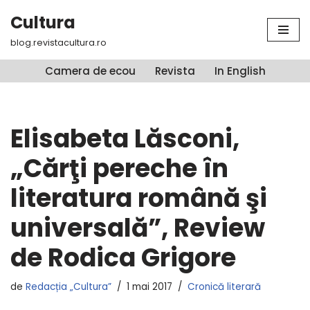
Cultura
Sari
blog.revistacultura.ro
la
conținut
Camera de ecou
Revista
In English
Elisabeta Lăsconi,
„Cărţi pereche în
literatura română şi
universală”, Review
de Rodica Grigore
de
Redacția „Cultura”
1 mai 2017
Cronică literară