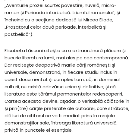
„Aventurile prozei scurte: povestire, nuvelă, micro-
roman şi Perioada interbelică: triumful romanului”, şi
încheind cu o secţiune dedicată lui Mircea Eliade,
„Prozatorul celor două perioade, interbelică şi
postbelică”).
Elisabeta Lăsconi citeşte cu o extraordinară plăcere şi
bucurie literatura lumii, mai ales pe cea contemporană.
Dar reciteşte deopotrivă marile cărţi româneşti şi
universale, demonstrând, în fiecare studiu inclus în
acest documentat şi complex tom, că, în domeniul
culturii, nu există adevăruri unice şi definitive; şi că
literatura este tărâmul permanentelor redescoperiri.
Cartea aceasta devine, aşadar, o veritabilă călătorie în
şi prin(tre) cărţile preferate ale autoarei, care străbate,
alături de cititorul ce va fi imediat prins în mrejele
demonstraţiilor sale, întreaga literatură universală,
privită în punctele ei esenţiale.