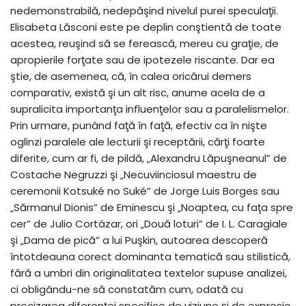
nedemonstrabilă, nedepăşind nivelul purei speculaţii.
Elisabeta Lăsconi este pe deplin conştientă de toate
acestea, reuşind să se ferească, mereu cu graţie, de
apropierile forţate sau de ipotezele riscante. Dar ea
ştie, de asemenea, că, în calea oricărui demers
comparativ, există şi un alt risc, anume acela de a
supralicita importanţa influenţelor sau a paralelismelor.
Prin urmare, punând faţă în faţă, efectiv ca în nişte
oglinzi paralele ale lecturii şi receptării, cărţi foarte
diferite, cum ar fi, de pildă, „Alexandru Lăpuşneanul” de
Costache Negruzzi şi „Necuviinciosul maestru de
ceremonii Kotsuké no Suké” de Jorge Luis Borges sau
„Sărmanul Dionis” de Eminescu şi „Noaptea, cu faţa spre
cer” de Julio Cortázar, ori „Două loturi” de I. L. Caragiale
şi „Dama de pică” a lui Puşkin, autoarea descoperă
întotdeauna corect dominanta tematică sau stilistică,
fără a umbri din originalitatea textelor supuse analizei,
ci obligându-ne să constatăm cum, odată cu
precizarea diferenţei specifice de viziune şi de expresie,