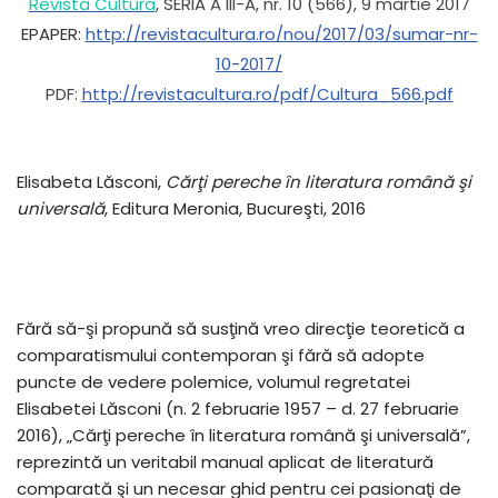
Revista Cultura
, SERIA A III-A, nr. 10 (566), 9 martie 2017
EPAPER:
http://revistacultura.ro/nou/2017/03/sumar-nr-
10-2017/
PDF:
http://revistacultura.ro/pdf/Cultura_566.pdf
Elisabeta Lăsconi,
Cărţi pereche în literatura română şi
universală
, Editura Meronia, Bucureşti, 2016
Fără să-şi propună să susţină vreo direcţie teoretică a
comparatismului contemporan şi fără să adopte
puncte de vedere polemice, volumul regretatei
Elisabetei Lăsconi (n. 2 februarie 1957 – d. 27 februarie
2016), „Cărţi pereche în literatura română şi universală”,
reprezintă un veritabil manual aplicat de literatură
comparată şi un necesar ghid pentru cei pasionaţi de