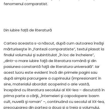
fenomenul comparatist.
Din iubire față de literatură
Cartea aceasta s-a născut, după cum autoarea însăşi
mărturiseşte în „Fantezii comparatiste”, textul plasat la
finalul volumului şi subintitulat „În loc de încheiere”,
„dintr-o mare iubire faţă de literatura română şi din
pasiunea constantă faţă de literatura universală”. Iar
acest lucru este evident încă din primele pagini sau
după simpla parcurgere a cuprinsului (impresionant în
sine, materialul abordat acoperind o arie vastă,
începând cu literatura secolului al XIX-lea – discutată în
prima parte a cărţii, „Întemeieri şi capodopere: basm
cult, nuvelă şi roman” –, continuând cu secolul al XX-lea,
preocuparea din partea a doua şi a treia a volumului,