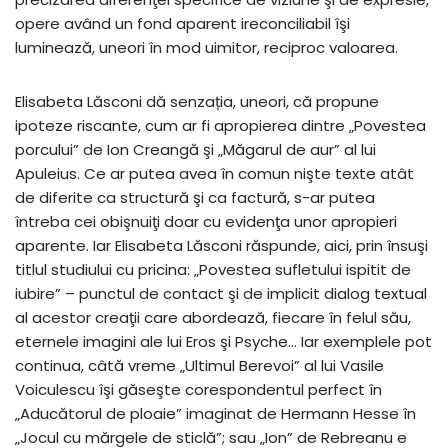
opere având un fond aparent ireconciliabil îşi
luminează, uneori în mod uimitor, reciproc valoarea.
Elisabeta Lăsconi dă senzația, uneori, că propune
ipoteze riscante, cum ar fi apropierea dintre „Povestea
porcului” de Ion Creangă şi „Măgarul de aur” al lui
Apuleius. Ce ar putea avea în comun nişte texte atât
de diferite ca structură şi ca factură, s-ar putea
întreba cei obişnuiţi doar cu evidenţa unor apropieri
aparente. Iar Elisabeta Lăsconi răspunde, aici, prin însuşi
titlul studiului cu pricina: „Povestea sufletului ispitit de
iubire” – punctul de contact şi de implicit dialog textual
al acestor creaţii care abordează, fiecare în felul său,
eternele imagini ale lui Eros şi Psyche… Iar exemplele pot
continua, câtă vreme „Ultimul Berevoi” al lui Vasile
Voiculescu îşi găseşte corespondentul perfect în
„Aducătorul de ploaie” imaginat de Hermann Hesse în
„Jocul cu mărgele de sticlă”; sau „Ion” de Rebreanu e