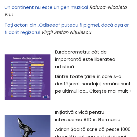
Un continent nu este un gen muzical
Raluca-Nicoleta
Ene
Toți actorii din „Odiseea” puteau fi pigmei, dacă așa ar
fi dorit regizorul
Virgil Ștefan Nițulescu
Eurobarometru: cât de
importantă este liberatea
artistică
Dintre toate țările în care s-a
desfășurat sondajul, românii sunt
pe ultimul loc…
Citește mai mult »
Inițiativă civică pentru
interzicerea AfD în Germania
Adrian Șoaită scrie că peste 1000
de juriști sunt semnatari ai unei