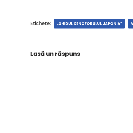
Etichete:
„GHIDUL XENOFOBULUI. JAPONIA”
Lasă un răspuns