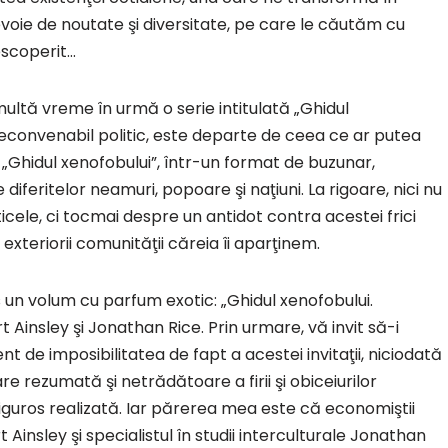
evoie de noutate şi diversitate, pe care le căutăm cu
escoperit…
multă vreme în urmă o serie intitulată „Ghidul
şi neconvenabil politic, este departe de ceea ce ar putea
„Ghidul xenofobului”, într-un format de buzunar,
e diferitelor neamuri, popoare şi naţiuni. La rigoare, nici nu
ele, ci tocmai despre un antidot contra acestei frici
i exteriorii comunităţii căreia îi aparţinem.
 un volum cu parfum exotic: „Ghidul xenofobului.
 Ainsley şi Jonathan Rice. Prin urmare, vă invit să-i
 de imposibilitatea de fapt a acestei invitaţii, niciodată
e rezumată şi netrădătoare a firii şi obiceiurilor
 riguros realizată. Iar părerea mea este că economiştii
Ainsley şi specialistul în studii interculturale Jonathan