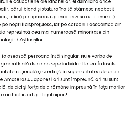
rile caucaziene ale iancheilor, ei asimilând orice
afir, părul blond şi statura înaltă stârnesc neobosit
ani, adică pe apuseni, niponii îi privesc cu o anumită
e negri îi dispreţuiesc, iar pe coreeni îi descalifică din
ştia reprezintă cea mai numeroasă minoritate din
nologic băştinaşilor.
folosească persoana întâi singular. Nu e vorba de
-gramaticală de a concepe individualitatea. În insule
aritate naţională şi credinţă în superioritatea de ordin
lare Amaterasu. Japonezii ori sunt împreună, ori nu sunt
tală, de aici şi forţa de a rămâne împreună în faţa marilor
te au fost în arhipelagul nipon!