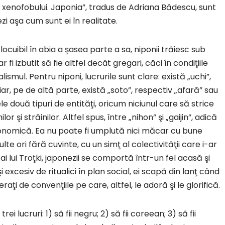
dul xenofobului. Japonia”, tradus de Adriana Bădescu, sunt
i aşa cum sunt ei în realitate.
ocuibil în abia a şasea parte a sa, niponii trăiesc sub
 fi izbutit să fie altfel decât gregari, căci în condiţiile
lismul. Pentru niponi, lucrurile sunt clare: există „uchi”,
ar, pe de altă parte, există „soto”, respectiv „afară” sau
le două tipuri de entităţi, oricum niciunul care să strice
 şi străinilor. Altfel spus, între „nihon” şi „gaijin”, adică
stronomică. Ea nu poate fi umplută nici măcar cu bune
ulte ori fără cuvinte, cu un simţ al colectivităţii care i-ar
i ai lui Troţki, japonezii se comportă într-un fel acasă şi
i excesiv de ritualici în plan social, ei scapă din lanţ când
ţi de convenţiile pe care, altfel, le adoră şi le glorifică.
ei lucruri: 1) să fii negru; 2) să fii coreean; 3) să fii