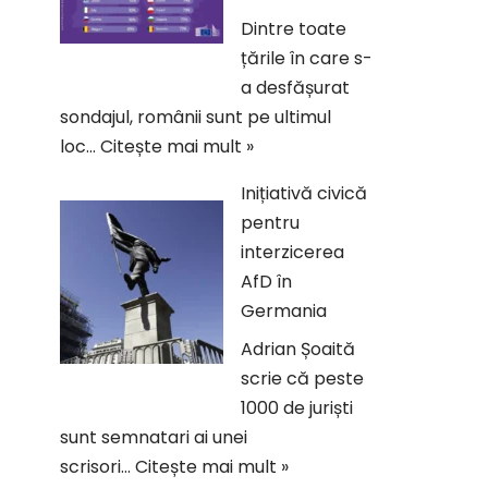
Dintre toate
țările în care s-
a desfășurat
sondajul, românii sunt pe ultimul
loc…
Citește mai mult »
Inițiativă civică
pentru
interzicerea
AfD în
Germania
Adrian Șoaită
scrie că peste
1000 de juriști
sunt semnatari ai unei
scrisori…
Citește mai mult »