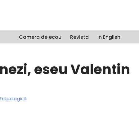
Camera de ecou
Revista
In English
onezi, eseu Valentin
ntropologică