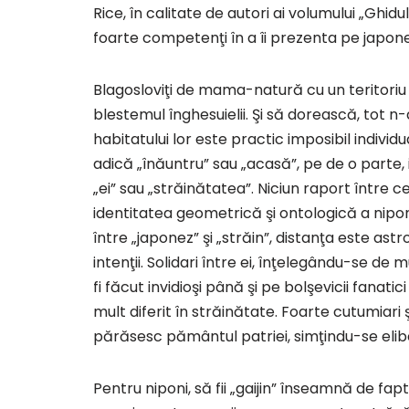
Rice, în calitate de autori ai volumului „Ghi
foarte competenţi în a îi prezenta pe japonez
Blagosloviţi de mama-natură cu un teritoriu l
blestemul înghesuielii. Şi să dorească, tot n-ar
habitatului lor este practic imposibil individua
adică „înăuntru” sau „acasă”, pe de o parte, i
„ei” sau „străinătatea”. Niciun raport între ce
identitatea geometrică şi ontologică a niponilor
între „japonez” şi „străin”, distanţa este a
intenţii. Solidari între ei, înţelegându-se de m
fi făcut invidioşi până şi pe bolşevicii fanatic
mult diferit în străinătate. Foarte cutumiari ş
părăsesc pământul patriei, simţindu-se elibera
Pentru niponi, să fii „gaijin” înseamnă de fapt tr