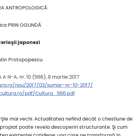
RA ANTROPOLOGICĂ
ica PRIN OGLINDĂ
erioşii japonezi
ntin Protopopescu
A A III-A, nr. 10 (566), 9 martie 2017
tura.ro/nou/2017/03/sumar-nr-10-2017/
acultura.ro/pdf/Cultura_566.pdf
ţile mai vechi. Actualitatea nefiind decât o chestiune de
 apropiat poate revela descoperiri structurante. Şi cum
tea existenţei cotidiene, una care ne transformă în