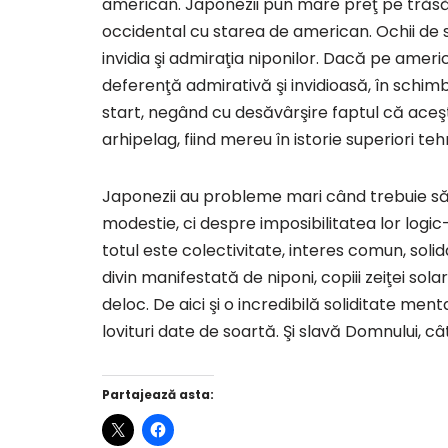
american. Japonezii pun mare preţ pe trăsătu
occidental cu starea de american. Ochii de s
invidia şi admiraţia niponilor. Dacă pe americ
deferenţă admirativă şi invidioasă, în schimb p
start, negând cu desăvârşire faptul că ace
arhipelag, fiind mereu în istorie superiori teh
Japonezii au probleme mari când trebuie să 
modestie, ci despre imposibilitatea lor logic
totul este colectivitate, interes comun, solid
divin manifestată de niponi, copiii zeiţei so
deloc. De aici şi o incredibilă soliditate men
lovituri date de soartă. Şi slavă Domnului, câ
Partajează asta: