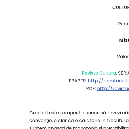
CULTU
Rubr
Mist
Vale
Revista Cultura
, SERI
EPAPER:
http://revistacul
PDF:
http://revist
Cred că este terapeutic uneori să revezi căr
convenţie, e clar că o călătorie în trecutul
suntem apăsaţi de monotonia şi previzibilita