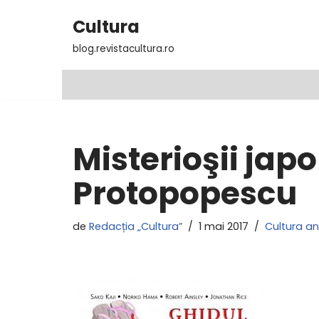
Cultura
Sari
blog.revistacultura.ro
la
conținut
Misterioşii jap
Protopopescu
de
Redacția „Cultura”
1 mai 2017
Cultura a