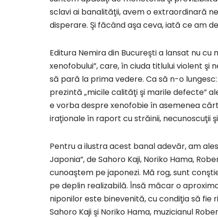
sclavi ai banalităţii, avem o extraordinară n
disperare. Şi făcând aşa ceva, iată ce am d
Editura Nemira din Bucureşti a lansat nu cu 
xenofobului”, care, în ciuda titlului violent 
să pară la prima vedere. Ca să n-o lungesc: 
prezintă „micile calităţi şi marile defecte” al
e vorba despre xenofobie în asemenea cărtic
iraţionale în raport cu străinii, necunoscuţii ş
Pentru a ilustra acest banal adevăr, am ales
Japonia”, de Sahoro Kaji, Noriko Hama, Robert
cunoaştem pe japonezi. Mă rog, sunt conştient
pe deplin realizabilă. Însă măcar o aproximar
niponilor este binevenită, cu condiţia să fie
Sahoro Kaji şi Noriko Hama, muzicianul Robert 