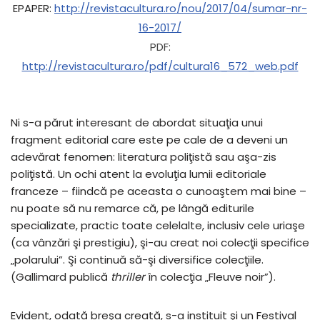
EPAPER:
http://revistacultura.ro/nou/2017/04/sumar-nr-
16-2017/
PDF:
http://revistacultura.ro/pdf/cultura16_572_web.pdf
Ni s-a părut interesant de abordat situaţia unui
fragment editorial care este pe cale de a deveni un
adevărat fenomen: literatura poliţistă sau aşa-zis
poliţistă. Un ochi atent la evoluţia lumii editoriale
franceze – fiindcă pe aceasta o cunoaştem mai bine –
nu poate să nu remarce că, pe lângă editurile
specializate, practic toate celelalte, inclusiv cele uriaşe
(ca vânzări şi prestigiu), şi-au creat noi colecţii specifice
„polarului”. Şi continuă să-şi diversifice colecţiile.
(Gallimard publică
thriller
în colecţia „Fleuve noir”).
Evident, odată breşa creată, s-a instituit şi un Festival