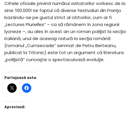
Cifrele oficiale privind numărul vizitatorilor vorbesc de la
sine: 100.000! Iar faptul că diverse festivaluri din Franţa
bazându-se pe gustul strict al cititorilor, cum ar fi
„Lectures Plurielles” – ca să rămânem în zona regiunii
lyoneze –, au ales în acest an un roman poliţist la secţia
italiană, unul de aceeaşi natură la secţia română
(romanul „Cumsecade” semnat de Petru Berteanu,
publicat la Tritonic) este tot un argument că literatura
„poliţistă” cunoaşte o spectaculoasă evoluţie.
Partajează asta:
Apreciază: