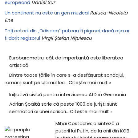
europeană
Daniel Sur
Un continent nu este un gen muzical
Raluca-Nicoleta
Ene
Toți actorii din „Odiseea” puteau fi pigmei, dacă așa ar
fi dorit regizorul
Virgil Ștefan Nițulescu
Eurobarometru: cât de importantă este liberatea
artistică
Dintre toate țările în care s-a desfășurat sondajul,
românii sunt pe ultimul loc…
Citește mai mult »
Inițiativă civică pentru interzicerea AfD în Germania
Adrian Șoaită scrie că peste 1000 de juriști sunt
semnatari ai unei scrisori…
Citește mai mult »
Mihai Costache: o sinteză a
puterii lui Putin, de la anii din KGB