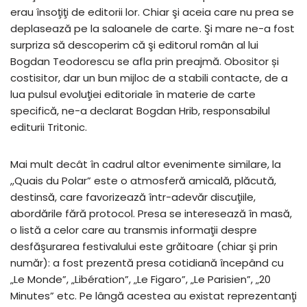
erau însoţiţi de editorii lor. Chiar şi aceia care nu prea se
deplasează pe la saloanele de carte. Şi mare ne-a fost
surpriza să descoperim că şi editorul român al lui
Bogdan Teodorescu se afla prin preajmă. Obositor și
costisitor, dar un bun mijloc de a stabili contacte, de a
lua pulsul evoluţiei editoriale în materie de carte
specifică, ne-a declarat Bogdan Hrib, responsabilul
editurii Tritonic.
Mai mult decât în cadrul altor evenimente similare, la
,,Quais du Polar” este o atmosferă amicală, plăcută,
destinsă, care favorizează într-adevăr discuţiile,
abordările fără protocol. Presa se interesează în masă,
o listă a celor care au transmis informaţii despre
desfăşurarea festivalului este grăitoare (chiar şi prin
număr): a fost prezentă presa cotidiană începând cu
„Le Monde”, „Libération”, „Le Figaro”, „Le Parisien”, „20
Minutes” etc. Pe lângă acestea au existat reprezentanţi