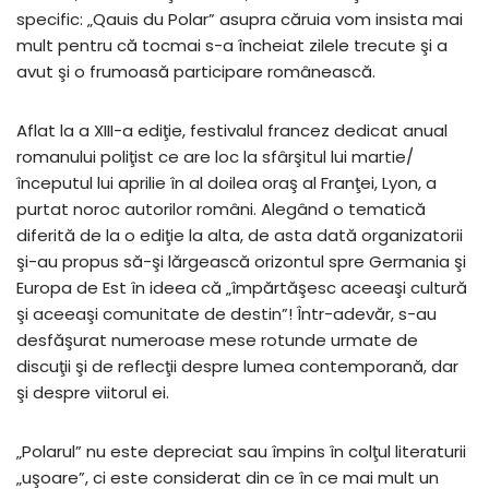
specific: „Qauis du Polar” asupra căruia vom insista mai
mult pentru că tocmai s-a încheiat zilele trecute şi a
avut şi o frumoasă participare românească.
Aflat la a XIII-a ediţie, festivalul francez dedicat anual
romanului poliţist ce are loc la sfârşitul lui martie/
începutul lui aprilie în al doilea oraş al Franţei, Lyon, a
purtat noroc autorilor români. Alegând o tematică
diferită de la o ediţie la alta, de asta dată organizatorii
şi-au propus să-şi lărgească orizontul spre Germania şi
Europa de Est în ideea că „împărtăşesc aceeaşi cultură
şi aceeaşi comunitate de destin”! Într-adevăr, s-au
desfăşurat numeroase mese rotunde urmate de
discuţii şi de reflecţii despre lumea contemporană, dar
şi despre viitorul ei.
„Polarul” nu este depreciat sau împins în colţul literaturii
„uşoare”, ci este considerat din ce în ce mai mult un