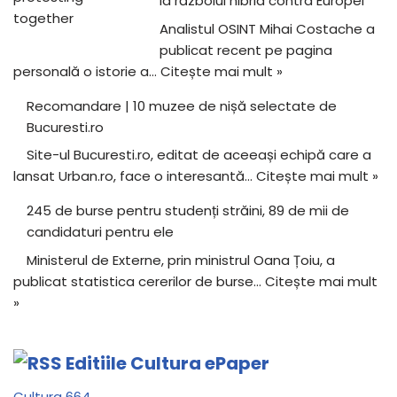
la războiul hibrid contra Europei
Analistul OSINT Mihai Costache a
publicat recent pe pagina
personală o istorie a…
Citește mai mult »
Recomandare | 10 muzee de nișă selectate de
Bucuresti.ro
Site-ul Bucuresti.ro, editat de aceeași echipă care a
lansat Urban.ro, face o interesantă…
Citește mai mult »
245 de burse pentru studenți străini, 89 de mii de
candidaturi pentru ele
Ministerul de Externe, prin ministrul Oana Țoiu, a
publicat statistica cererilor de burse…
Citește mai mult
»
Editiile Cultura ePaper
Cultura 664