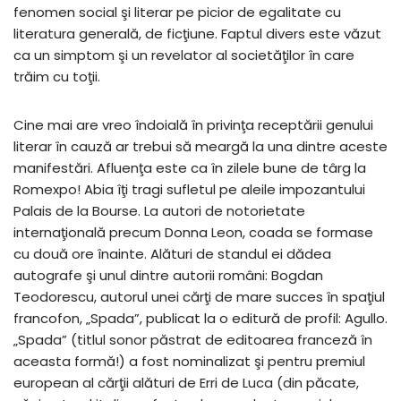
fenomen social şi literar pe picior de egalitate cu
literatura generală, de ficţiune. Faptul divers este văzut
ca un simptom şi un revelator al societăţilor în care
trăim cu toţii.
Cine mai are vreo îndoială în privinţa receptării genului
literar în cauză ar trebui să meargă la una dintre aceste
manifestări. Afluenţa este ca în zilele bune de târg la
Romexpo! Abia îţi tragi sufletul pe aleile impozantului
Palais de la Bourse. La autori de notorietate
internaţională precum Donna Leon, coada se formase
cu două ore înainte. Alături de standul ei dădea
autografe şi unul dintre autorii români: Bogdan
Teodorescu, autorul unei cărţi de mare succes în spaţiul
francofon, „Spada”, publicat la o editură de profil: Agullo.
„Spada” (titlul sonor păstrat de editoarea franceză în
aceasta formă!) a fost nominalizat şi pentru premiul
european al cărţii alături de Erri de Luca (din păcate,