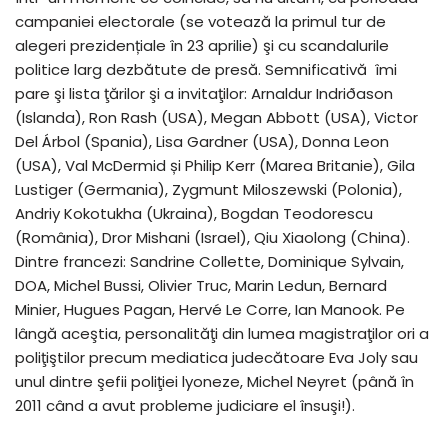
campaniei electorale (se votează la primul tur de
alegeri prezidențiale în 23 aprilie) şi cu scandalurile
politice larg dezbătute de presă. Semnificativă îmi
pare şi lista ţărilor şi a invitaţilor: Arnaldur Indriðason
(Islanda), Ron Rash (USA), Megan Abbott (USA), Victor
Del Árbol (Spania), Lisa Gardner (USA), Donna Leon
(USA), Val McDermid și Philip Kerr (Marea Britanie), Gila
Lustiger (Germania), Zygmunt Miloszewski (Polonia),
Andriy Kokotukha (Ukraina), Bogdan Teodorescu
(România), Dror Mishani (Israel), Qiu Xiaolong (China).
Dintre francezi: Sandrine Collette, Dominique Sylvain,
DOA, Michel Bussi, Olivier Truc, Marin Ledun, Bernard
Minier, Hugues Pagan, Hervé Le Corre, Ian Manook. Pe
lângă aceştia, personalităţi din lumea magistraţilor ori a
poliţiştilor precum mediatica judecătoare Eva Joly sau
unul dintre şefii poliţiei lyoneze, Michel Neyret (până în
2011 când a avut probleme judiciare el însuşi!).