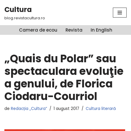
Cultura
Sari
blog.revistacultura.ro
la
conținut
Camera de ecou
Revista
In English
„Quais du Polar” sau
spectaculara evoluţie
a genului, de Florica
Ciodaru-Courriol
de
Redacția „Cultura”
1 august 2017
Cultura literară