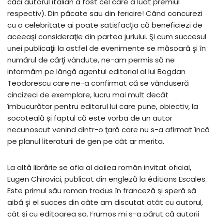
căci autorul italian a fost cel care a luat premiul
respectiv). Din păcate sau din fericire! Când concurezi
cu o celebritate ai poate satisfacţia că beneficiezi de
aceeaşi consideraţie din partea juriului. Şi cum succesul
unei publicaţii la astfel de evenimente se măsoară şi în
numărul de cărţi vândute, ne-am permis să ne
informăm pe lângă agentul editorial al lui Bogdan
Teodorescu care ne-a confirmat că se vânduseră
cincizeci de exemplare, lucru mai mult decât
îmbucurător pentru editorul lui care pune, obiectiv, la
socoteală și faptul că este vorba de un autor
necunoscut venind dintr-o ţară care nu s-a afirmat încă
pe planul literaturii de gen pe cât ar merita.
La altă librărie se afla al doilea român invitat oficial,
Eugen Chirovici, publicat din engleză la éditions Escales.
Este primul său roman tradus în franceză şi speră să
aibă şi el succes din câte am discutat atât cu autorul,
cât şi cu editoarea sa. Frumos mi s-a părut că autorii