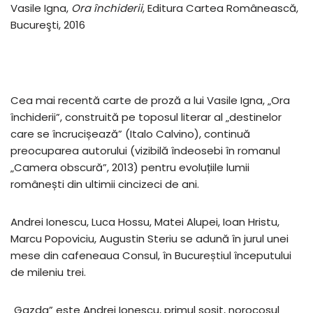
Vasile Igna,
Ora închiderii
, Editura Cartea Românească,
Bucureşti, 2016
Cea mai recentă carte de proză a lui Vasile Igna, „Ora
închiderii”, construită pe toposul literar al „destinelor
care se încrucișează” (Italo Calvino), continuă
preocuparea autorului (vizibilă îndeosebi în romanul
„Camera obscură”, 2013) pentru evoluțiile lumii
românești din ultimii cincizeci de ani.
Andrei Ionescu, Luca Hossu, Matei Alupei, Ioan Hristu,
Marcu Popoviciu, Augustin Steriu se adună în jurul unei
mese din cafeneaua Consul, în Bucureștiul începutului
de mileniu trei.
„Gazda” este Andrei Ionescu, primul sosit, norocosul