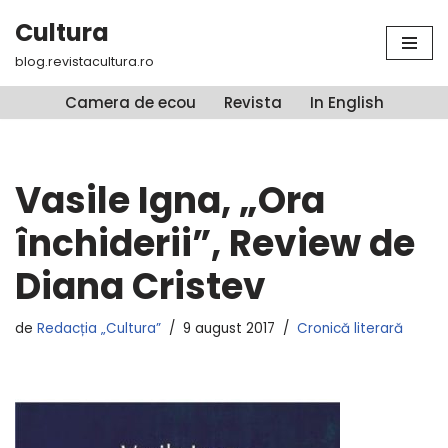
Cultura
Sari
blog.revistacultura.ro
la
conținut
Camera de ecou
Revista
In English
Vasile Igna, „Ora
închiderii”, Review de
Diana Cristev
de
Redacția „Cultura”
9 august 2017
Cronică literară