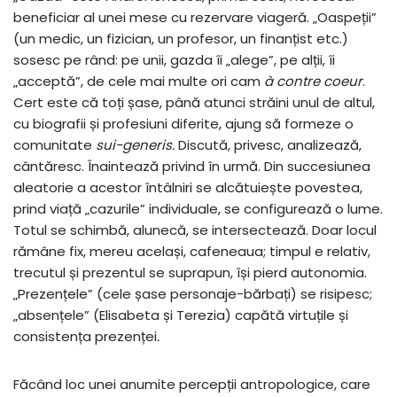
beneficiar al unei mese cu rezervare viageră. „Oaspeții”
(un medic, un fizician, un profesor, un finanțist etc.)
sosesc pe rând: pe unii, gazda îi „alege”, pe alții, îi
„acceptă”, de cele mai multe ori cam
à
contre coeur
.
Cert este că toți șase, până atunci străini unul de altul,
cu biografii și profesiuni diferite, ajung să formeze o
comunitate
sui-generis.
Discută, privesc, analizează,
cântăresc. Înaintează privind în urmă. Din succesiunea
aleatorie a acestor întâlniri se alcătuiește povestea,
prind viață „cazurile” individuale, se configurează o lume.
Totul se schimbă, alunecă, se intersectează. Doar locul
rămâne fix, mereu același, cafeneaua; timpul e relativ,
trecutul și prezentul se suprapun, își pierd autonomia.
„Prezențele” (cele șase personaje-bărbați) se risipesc;
„absențele” (Elisabeta și Terezia) capătă virtuțile și
consistența prezenței
.
Făcând loc unei anumite percepții antropologice, care