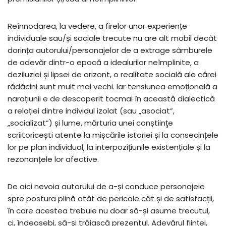
Reînnodarea, la vedere, a firelor unor experiențe
individuale sau/și sociale trecute nu are alt mobil decât
dorința autorului/personajelor de a extrage sâmburele
de adevăr dintr-o epocă a idealurilor neîmplinite, a
deziluziei și lipsei de orizont, o realitate socială ale cărei
rădăcini sunt mult mai vechi. Iar tensiunea emoțională a
narațiunii e de descoperit tocmai în această dialectică
a relației dintre individul izolat (sau „asociat”,
„socializat”) și lume, mărturia unei conștiinţe
scriitoricești atente la mișcările istoriei și la consecințele
lor pe plan individual, la interpozițiunile existențiale și la
rezonanțele lor afective.
De aici nevoia autorului de a-și conduce personajele
spre postura plină atât de pericole cât și de satisfacții,
în care acestea trebuie nu doar să-și asume trecutul,
ci, îndeosebi, să-și trăiască prezentul. Adevărul ființei,