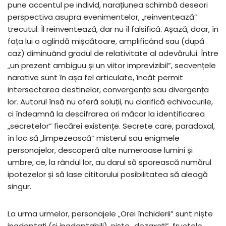
pune accentul pe individ, narațiunea schimbă deseori
perspectiva asupra evenimentelor, „reinventează”
trecutul. Îl reinventează, dar nu îl falsifică. Așază, doar, în
fața lui o oglindă mișcătoare, amplificând sau (după
caz) diminuând gradul de relativitate al adevărului. Între
„un prezent ambiguu și un viitor imprevizibil”, secvențele
narative sunt în așa fel articulate, încât permit
intersectarea destinelor, convergența sau divergența
lor. Autorul însă nu oferă soluții, nu clarifică echivocurile,
ci îndeamnă la descifrarea ori măcar la identificarea
„secretelor” fiecărei existențe. Secrete care, paradoxal,
în loc să „limpezească” misterul sau enigmele
personajelor, descoperă alte numeroase lumini și
umbre, ce, la rândul lor, au darul să sporească numărul
ipotezelor și să lase cititorului posibilitatea să aleagă
singur.
La urma urmelor, personajele „Orei închiderii” sunt niște
inadaptați (și inadaptabili), niște „dezaxați”, fructele