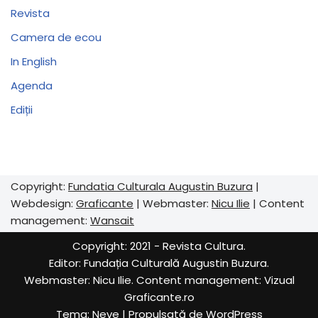
Revista
Camera de ecou
In English
Agenda
Ediții
Copyright:
Fundatia Culturala Augustin Buzura
|
Webdesign:
Graficante
| Webmaster:
Nicu Ilie
| Content
management:
Wansait
Copyright: 2021 - Revista Cultura.
Editor:
Fundația Culturală Augustin Buzura
.
Webmaster: Nicu Ilie. Content management:
Vizual
Graficante.ro
Tema:
Neve
| Propulsată de
WordPress