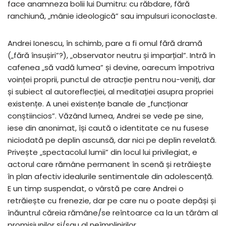
face anamneza bolii lui Dumitru: cu răbdare, fără
ranchiună, „mânie ideologică” sau impulsuri iconoclaste.
Andrei Ionescu, în schimb, pare a fi omul fără dramă
(„fără însușiri”?), „observator neutru și imparțial”. Intră în
cafenea „să vadă lumea” și devine, oarecum împotriva
voinței proprii, punctul de atracție pentru nou-veniți, dar
și subiect al autoreflecției, al meditației asupra propriei
existențe. A unei existențe banale de „funcționar
conștiincios”. Văzând lumea, Andrei se vede pe sine,
iese din anonimat, își caută o identitate ce nu fusese
niciodată pe deplin ascunsă, dar nici pe deplin revelată.
Privește „spectacolul lumii” din locul lui privilegiat, e
actorul care rămâne permanent în scenă și retrăiește
în plan afectiv idealurile sentimentale din adolescență.
E un timp suspendat, o vârstă pe care Andrei o
retrăiește cu frenezie, dar pe care nu o poate depăși și
înăuntrul căreia rămâne/se reîntoarce ca la un tărâm al
promisiunilor și/sau al neîmplinirilor.