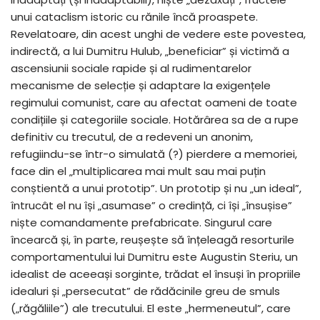
unui cataclism istoric cu rănile încă proaspete.
Revelatoare, din acest unghi de vedere este povestea,
indirectă, a lui Dumitru Hulub, „beneficiar” și victimă a
ascensiunii sociale rapide și al rudimentarelor
mecanisme de selecție și adaptare la exigențele
regimului comunist, care au afectat oameni de toate
condițiile și categoriile sociale. Hotărârea sa de a rupe
definitiv cu trecutul, de a redeveni un anonim,
refugiindu-se într-o simulată (?) pierdere a memoriei,
face din el „multiplicarea mai mult sau mai puțin
conștientă a unui prototip”. Un prototip și nu „un ideal”,
întrucât el nu își „asumase” o credință, ci își „însușise”
niște comandamente prefabricate. Singurul care
încearcă și, în parte, reușește să înțeleagă resorturile
comportamentului lui Dumitru este Augustin Steriu, un
idealist de aceeași sorginte, trădat el însuși în propriile
idealuri și „persecutat” de rădăcinile greu de smuls
(„răgăliile”) ale trecutului. El este „hermeneutul”, care