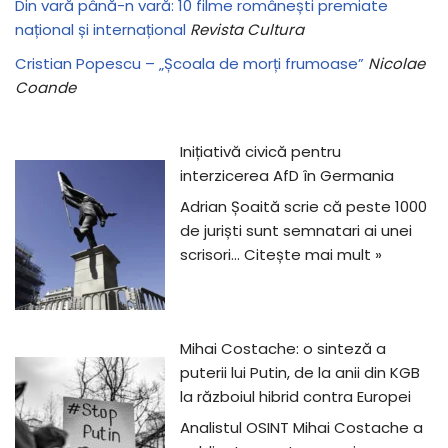
Din vară până-n vară: 10 filme românești premiate
național și internațional
Revista Cultura
Cristian Popescu – „Școala de morți frumoase”
Nicolae
Coande
Inițiativă civică pentru
interzicerea AfD în Germania
Adrian Șoaită scrie că peste 1000
de juriști sunt semnatari ai unei
scrisori…
Citește mai mult »
Mihai Costache: o sinteză a
puterii lui Putin, de la anii din KGB
la războiul hibrid contra Europei
Analistul OSINT Mihai Costache a