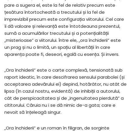
pare a sugera el, este la fel de relativ precum este
țesătura întortocheată a trecutului și la fel de
imprevizibil precum este configurația viitorului. Cel care
îi dă valoare și relevanță este întotdeauna prezentul,
sumă a acumulărilor trecutului și a potențialității
„misterioase” a viitorului. Între ele, „ora închiderii” este
un prag și nu o limită, un spațiu al libertății în care
aparența poate fi, deseori, egală cu esența. Și invers.
„Ora închiderii” este o carte complexă, tensionată sub
raport ideatic, în care descifrarea sensului parabolei (și
acceptarea adevărului ei) depind, hotărâtor, nu atât de
lipsa (în cazul nostru, evidentă) de inhibiții a autorului,
cât de perspicacitatea și de „ingenuitatea pierdută” a
cititorului. Căruia nu i se dă nimic de-a gata; care e
nevoit să înțeleagă singur.
„Ora închiderii” e un roman în filigran, de sorginte