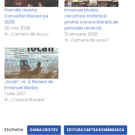
Premiile revistei
Emanuel Modoc:
Convorbiri literare pe
cercetare statistică
2026
privind cronica literară de
25 mai 2026
perioada recentă
În „Camera de ecou”
12 ianuarie 2026
În „Camera de ecou”
„Iocan”, nr. 3, Review de
Emanuel Modoc
1 iulie 2017
În „Cronică literară”
Etichete:
DIANA CRISTEV
EDITURA CARTEA ROMÂNEASCĂ