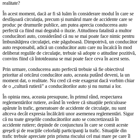
realitate?
În acest moment, dacă ar fi să luăm în considerare modul în care se
desfășoară circulația, precum și numărul mare de accidente care se
produc pe drumurile publice, am putea aprecia conducerea auto
perfectă ca fiind mai degrabă o iluzie. Atitudinea fatalistă a multor
conducători auto, considerând că nu se mai poate face nimic pentru
îmbunătăţirea circulaţiei, este păguboasă. Dimpotrivă, un conducător
auto responsabil, adică un conducător auto care nu încalcă în mod
deliberat regulile de circulaţie, trebuie să adopte o atitudine pozitivă,
convins fiind că întotdeauna se mai poate face ceva în acest sens.
Prin urmare, conducerea auto perfectă trebuie să fie obiectivul
prioritar al oricărui conducător auto, aceasta putând deveni, la un
moment dat, o realitate. Nu cred că este exagerat dacă vorbim chiar
de o „cultură rutieră” a conducătorilor auto și nu numai a lor.
În opinia mea, aceasta presupune, în primul rând, respectarea
reglementărilor rutiere, având în vedere că situațiile periculoase
apărute în trafic, generatoare de accidente de circulaţie, nu sunt
altceva decât expresia încălcării unor asemenea reglementări. Sigur
că nu toate greşelile conducătorilor auto se concretizează în
accidente rutiere; depinde de conjunctura în care se comit aceste
greşeli şi de reacţiile celorlalţi participanţi la trafic. Situaţiile din
trafic trebuie apreciate prin prisma riscului cel mai mare pe care îl