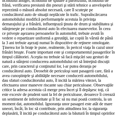
lichidului antigel, lichidului de spălare a parbrizului, lichidului de
frână, verificarea presiunii din pneuri şi stării tehnice a anvelopelor
reprezintă o măsură absolut necesară, care îl scuteşte pe
conducătorul auto de situaţii neplăcute în trafic. Supraîncărcarea
automobilului modifică performanţele acestuia în privinţa
demarajului şi a frânării, influenţează ţinuta de drum şi stabilitatea şi
stânjeneşte pe conducătorul auto în efectuarea manevrelor. În ceea
ce priveşte aşezarea persoanelor în automobil, trebuie avută în
vedere o repartizare uniformă a greutăţii, iar copiii în vârstă de până
la 3 ani trebuie aşezaţi numai în dispozitive de reţinere omologate.
Ţinerea lor în braţe le pune, realmente, în pericol viaţa în cazul unor
frânări bruşte. Foarte important este şi comportamentul pasagerilor în
timpul călătoriei. Aceştia nu trebuie să facă mişcări sau gesturi de
natură a stânjeni conducerea automobilului ori să întreţină discuţii
care, prin caracterul şi conţinutul lor, l-ar putea deranja pe
conducătorul auto. Deosebit de periculoşi sunt pasagerii care, fără a
avea cunoştinţele şi abilităţile necesare conducerii automobilului,
dau sfaturi conducătorului auto, îl incită la mărirea vitezei, la
efectuarea unor manevre riscante sau chiar periculoase. Observaţiile
critice la adresa acestuia că merge prea încet şi îl depăşesc toţi, că
este excesiv de prudent sunt la fel de periculoase, deoarece îi creează
un sentiment de inferioritate şi îl fac să nu mai poată controla, la un
moment dat, automobilul. Ignoranţa unor pasageri este atât de mare
uneori, încât, în loc să contribuie, prin atitudinea lor, la siguranţa
deplasării, îl incită pe conducătorul auto la băutură în timpul opririlor