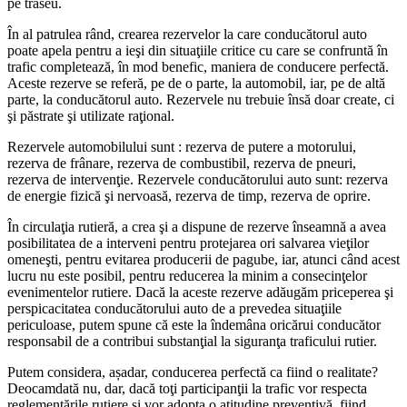
pe traseu.
În al patrulea rând, crearea rezervelor la care conducătorul auto
poate apela pentru a ieşi din situaţiile critice cu care se confruntă în
trafic completează, în mod benefic, maniera de conducere perfectă.
Aceste rezerve se referă, pe de o parte, la automobil, iar, pe de altă
parte, la conducătorul auto. Rezervele nu trebuie însă doar create, ci
şi păstrate şi utilizate raţional.
Rezervele automobilului sunt : rezerva de putere a motorului,
rezerva de frânare, rezerva de combustibil, rezerva de pneuri,
rezerva de intervenţie. Rezervele conducătorului auto sunt: rezerva
de energie fizică şi nervoasă, rezerva de timp, rezerva de oprire.
În circulaţia rutieră, a crea şi a dispune de rezerve înseamnă a avea
posibilitatea de a interveni pentru protejarea ori salvarea vieţilor
omeneşti, pentru evitarea producerii de pagube, iar, atunci când acest
lucru nu este posibil, pentru reducerea la minim a consecinţelor
evenimentelor rutiere. Dacă la aceste rezerve adăugăm priceperea şi
perspicacitatea conducătorului auto de a prevedea situaţiile
periculoase, putem spune că este la îndemâna oricărui conducător
responsabil de a contribui substanţial la siguranţa traficului rutier.
Putem considera, așadar, conducerea perfectă ca fiind o realitate?
Deocamdată nu, dar, dacă toţi participanţii la trafic vor respecta
reglementările rutiere şi vor adopta o atitudine preventivă, fiind