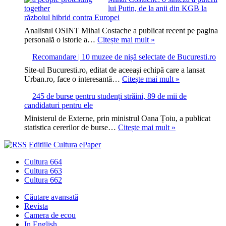
lui Putin, de la anii din KGB la
interzicerea
războiul hibrid contra Europei
AfD
în
Analistul OSINT Mihai Costache a publicat recent pe pagina
Germania
Mihai
personală o istorie a…
Citește mai mult »
Costache:
Recomandare | 10 muzee de nișă selectate de Bucuresti.ro
o
sinteză
Site-ul Bucuresti.ro, editat de aceeași echipă care a lansat
a
Recomandare
Urban.ro, face o interesantă…
Citește mai mult »
puterii
|
lui
245 de burse pentru studenți străini, 89 de mii de
10
Putin,
candidaturi pentru ele
muzee
de
de
Ministerul de Externe, prin ministrul Oana Țoiu, a publicat
la
nișă
245
statistica cererilor de burse…
Citește mai mult »
anii
selectate
de
din
de
Editiile Cultura ePaper
burse
KGB
Bucuresti.ro
pentru
la
Cultura 664
studenți
războiul
Cultura 663
străini,
hibrid
Cultura 662
89
contra
de
Europei
Căutare avansată
mii
Revista
de
Camera de ecou
candidaturi
In English