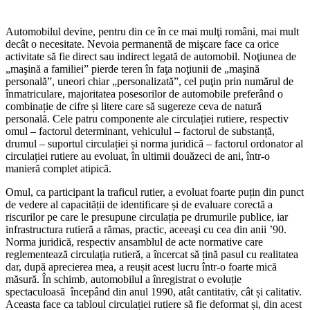
Automobilul devine, pentru din ce în ce mai mulţi români, mai mult
decât o necesitate. Nevoia permanentă de mişcare face ca orice
activitate să fie direct sau indirect legată de automobil. Noţiunea de
„maşină a familiei” pierde teren în faţa noţiunii de „maşină
personală”, uneori chiar „personalizată”, cel puţin prin numărul de
înmatriculare, majoritatea posesorilor de automobile preferând o
combinație de cifre și litere care să sugereze ceva de natură
personală. Cele patru componente ale circulației rutiere, respectiv
omul – factorul determinant, vehiculul – factorul de substanță,
drumul – suportul circulației și norma juridică – factorul ordonator al
circulației rutiere au evoluat, în ultimii douăzeci de ani, într-o
manieră complet atipică.
Omul, ca participant la traficul rutier, a evoluat foarte puțin din punct
de vedere al capacității de identificare și de evaluare corectă a
riscurilor pe care le presupune circulația pe drumurile publice, iar
infrastructura rutieră a rămas, practic, aceeaşi cu cea din anii ’90.
Norma juridică, respectiv ansamblul de acte normative care
reglementează circulația rutieră, a încercat să țină pasul cu realitatea
dar, după aprecierea mea, a reușit acest lucru într-o foarte mică
măsură. În schimb, automobilul a înregistrat o evoluție
spectaculoasă începând din anul 1990, atât cantitativ, cât și calitativ.
Aceasta face ca tabloul circulației rutiere să fie deformat și, din acest