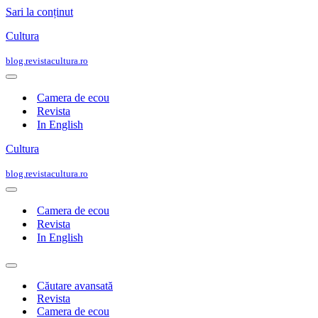
Sari la conținut
Cultura
blog.revistacultura.ro
Meniu
de
Camera de ecou
navigare
Revista
In English
Cultura
blog.revistacultura.ro
Meniu
de
Camera de ecou
navigare
Revista
In English
Meniu
de
Căutare avansată
navigare
Revista
Camera de ecou