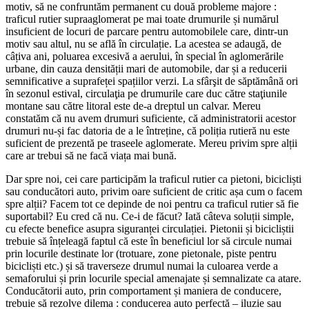
motiv, să ne confruntăm permanent cu două probleme majore :
traficul rutier supraaglomerat pe mai toate drumurile și numărul
insuficient de locuri de parcare pentru automobilele care, dintr-un
motiv sau altul, nu se află în circulație. La acestea se adaugă, de
câțiva ani, poluarea excesivă a aerului, în special în aglomerările
urbane, din cauza densității mari de automobile, dar și a reducerii
semnificative a suprafeței spațiilor verzi. La sfârşit de săptămână ori
în sezonul estival, circulaţia pe drumurile care duc către staţiunile
montane sau către litoral este de-a dreptul un calvar. Mereu
constatăm că nu avem drumuri suficiente, că administratorii acestor
drumuri nu-și fac datoria de a le întreține, că poliția rutieră nu este
suficient de prezentă pe traseele aglomerate. Mereu privim spre alții
care ar trebui să ne facă viața mai bună.
Dar spre noi, cei care participăm la traficul rutier ca pietoni, bicicliști
sau conducători auto, privim oare suficient de critic așa cum o facem
spre alții? Facem tot ce depinde de noi pentru ca traficul rutier să fie
suportabil? Eu cred că nu. Ce-i de făcut? Iată câteva soluții simple,
cu efecte benefice asupra siguranței circulației. Pietonii și bicicliștii
trebuie să înțeleagă faptul că este în beneficiul lor să circule numai
prin locurile destinate lor (trotuare, zone pietonale, piste pentru
bicicliști etc.) și să traverseze drumul numai la culoarea verde a
semaforului și prin locurile special amenajate și semnalizate ca atare.
Conducătorii auto, prin comportament și maniera de conducere,
trebuie să rezolve dilema : conducerea auto perfectă – iluzie sau