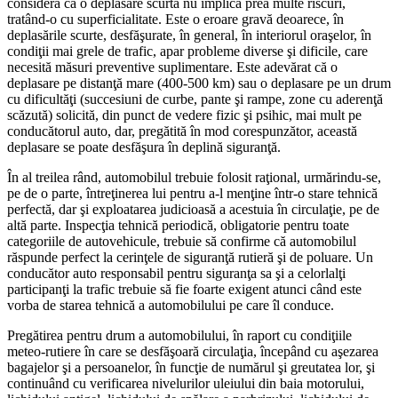
considera că o deplasare scurtă nu implică prea multe riscuri,
tratând-o cu superficialitate. Este o eroare gravă deoarece, în
deplasările scurte, desfăşurate, în general, în interiorul oraşelor, în
condiţii mai grele de trafic, apar probleme diverse şi dificile, care
necesită măsuri preventive suplimentare. Este adevărat că o
deplasare pe distanţă mare (400-500 km) sau o deplasare pe un drum
cu dificultăţi (succesiuni de curbe, pante şi rampe, zone cu aderenţă
scăzută) solicită, din punct de vedere fizic şi psihic, mai mult pe
conducătorul auto, dar, pregătită în mod corespunzător, această
deplasare se poate desfăşura în deplină siguranţă.
În al treilea rând, automobilul trebuie folosit raţional, urmărindu-se,
pe de o parte, întreţinerea lui pentru a-l menţine într-o stare tehnică
perfectă, dar şi exploatarea judicioasă a acestuia în circulaţie, pe de
altă parte. Inspecţia tehnică periodică, obligatorie pentru toate
categoriile de autovehicule, trebuie să confirme că automobilul
răspunde perfect la cerinţele de siguranţă rutieră şi de poluare. Un
conducător auto responsabil pentru siguranţa sa şi a celorlalţi
participanţi la trafic trebuie să fie foarte exigent atunci când este
vorba de starea tehnică a automobilului pe care îl conduce.
Pregătirea pentru drum a automobilului, în raport cu condiţiile
meteo-rutiere în care se desfăşoară circulaţia, începând cu aşezarea
bagajelor şi a persoanelor, în funcţie de numărul şi greutatea lor, şi
continuând cu verificarea nivelurilor uleiului din baia motorului,