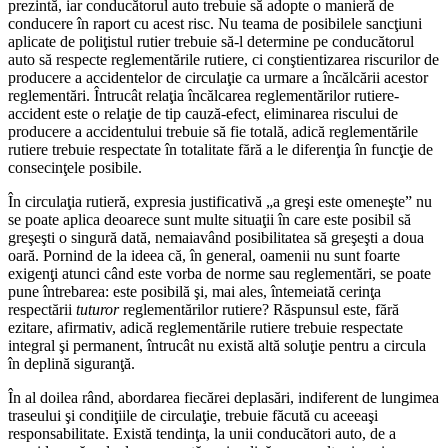
prezintă, iar conducătorul auto trebuie să adopte o manieră de
conducere în raport cu acest risc. Nu teama de posibilele sancţiuni
aplicate de poliţistul rutier trebuie să-l determine pe conducătorul
auto să respecte reglementările rutiere, ci conştientizarea riscurilor de
producere a accidentelor de circulaţie ca urmare a încălcării acestor
reglementări. Întrucât relaţia încălcarea reglementărilor rutiere-
accident este o relaţie de tip cauză-efect, eliminarea riscului de
producere a accidentului trebuie să fie totală, adică reglementările
rutiere trebuie respectate în totalitate fără a le diferenţia în funcţie de
consecinţele posibile.
În circulaţia rutieră, expresia justificativă „a greşi este omeneşte” nu
se poate aplica deoarece sunt multe situaţii în care este posibil să
greşeşti o singură dată, nemaiavând posibilitatea să greşeşti a doua
oară. Pornind de la ideea că, în general, oamenii nu sunt foarte
exigenţi atunci când este vorba de norme sau reglementări, se poate
pune întrebarea: este posibilă şi, mai ales, întemeiată cerinţa
respectării
tuturor
reglementărilor rutiere? Răspunsul este, fără
ezitare, afirmativ, adică reglementările rutiere trebuie respectate
integral şi permanent, întrucât nu există altă soluţie pentru a circula
în deplină siguranţă.
În al doilea rând, abordarea fiecărei deplasări, indiferent de lungimea
traseului şi condiţiile de circulaţie, trebuie făcută cu aceeaşi
responsabilitate. Există tendinţa, la unii conducători auto, de a