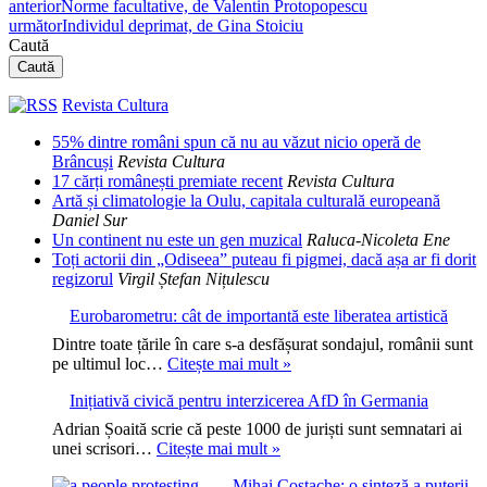
anterior
Norme facultative, de Valentin Protopopescu
următor
Individul deprimat, de Gina Stoiciu
Caută
Caută
Revista Cultura
55% dintre români spun că nu au văzut nicio operă de
Brâncuși
Revista Cultura
17 cărți românești premiate recent
Revista Cultura
Artă și climatologie la Oulu, capitala culturală europeană
Daniel Sur
Un continent nu este un gen muzical
Raluca-Nicoleta Ene
Toți actorii din „Odiseea” puteau fi pigmei, dacă așa ar fi dorit
regizorul
Virgil Ștefan Nițulescu
Eurobarometru: cât de importantă este liberatea artistică
Dintre toate țările în care s-a desfășurat sondajul, românii sunt
Eurobarometru:
pe ultimul loc…
Citește mai mult »
cât
Inițiativă civică pentru interzicerea AfD în Germania
de
importantă
Adrian Șoaită scrie că peste 1000 de juriști sunt semnatari ai
este
Inițiativă
unei scrisori…
Citește mai mult »
liberatea
civică
artistică
Mihai Costache: o sinteză a puterii
pentru