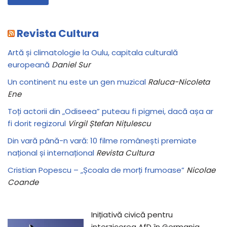
Revista Cultura
Artă și climatologie la Oulu, capitala culturală
europeană
Daniel Sur
Un continent nu este un gen muzical
Raluca-Nicoleta
Ene
Toți actorii din „Odiseea” puteau fi pigmei, dacă așa ar
fi dorit regizorul
Virgil Ștefan Nițulescu
Din vară până-n vară: 10 filme românești premiate
național și internațional
Revista Cultura
Cristian Popescu – „Școala de morți frumoase”
Nicolae
Coande
Inițiativă civică pentru
interzicerea AfD în Germania