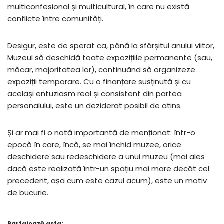
multiconfesional și multicultural, în care nu există
conflicte între comunități.
Desigur, este de sperat ca, până la sfârșitul anului viitor,
Muzeul să deschidă toate expozițiile permanente (sau,
măcar, majoritatea lor), continuând să organizeze
expoziții temporare. Cu o finanțare susținută și cu
același entuziasm real și consistent din partea
personalului, este un deziderat posibil de atins.
Și ar mai fi o notă importantă de menționat: într-o
epocă în care, încă, se mai închid muzee, orice
deschidere sau redeschidere a unui muzeu (mai ales
dacă este realizată într-un spațiu mai mare decât cel
precedent, așa cum este cazul acum), este un motiv
de bucurie.
Partajează asta: