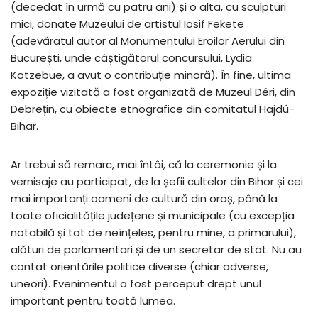
(decedat în urmă cu patru ani) și o alta, cu sculpturi
mici, donate Muzeului de artistul Iosif Fekete
(adevăratul autor al Monumentului Eroilor Aerului din
București, unde câștigătorul concursului, Lydia
Kotzebue, a avut o contribuție minoră). În fine, ultima
expoziție vizitată a fost organizată de Muzeul Déri, din
Debrețin, cu obiecte etnografice din comitatul Hajdú-
Bihar.
Ar trebui să remarc, mai întâi, că la ceremonie și la
vernisaje au participat, de la șefii cultelor din Bihor și cei
mai importanți oameni de cultură din oraș, până la
toate oficialitățile județene și municipale (cu excepția
notabilă și tot de neînțeles, pentru mine, a primarului),
alături de parlamentari și de un secretar de stat. Nu au
contat orientările politice diverse (chiar adverse,
uneori). Evenimentul a fost perceput drept unul
important pentru toată lumea.