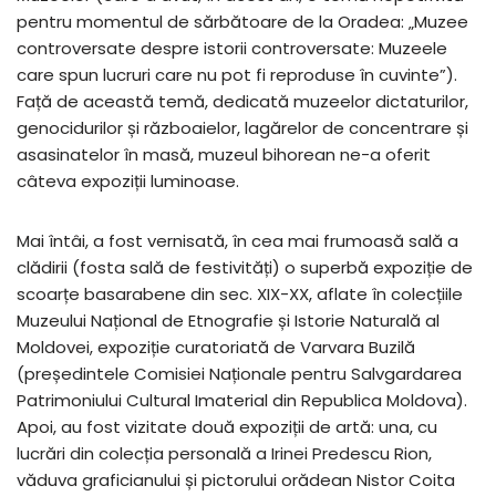
pentru momentul de sărbătoare de la Oradea: „Muzee
controversate despre istorii controversate: Muzeele
care spun lucruri care nu pot fi reproduse în cuvinte”).
Față de această temă, dedicată muzeelor dictaturilor,
genocidurilor și războaielor, lagărelor de concentrare și
asasinatelor în masă, muzeul bihorean ne-a oferit
câteva expoziții luminoase.
Mai întâi, a fost vernisată, în cea mai frumoasă sală a
clădirii (fosta sală de festivități) o superbă expoziție de
scoarțe basarabene din sec. XIX-XX, aflate în colecțiile
Muzeului Național de Etnografie și Istorie Naturală al
Moldovei, expoziție curatoriată de Varvara Buzilă
(președintele Comisiei Naționale pentru Salvgardarea
Patrimoniului Cultural Imaterial din Republica Moldova).
Apoi, au fost vizitate două expoziții de artă: una, cu
lucrări din colecția personală a Irinei Predescu Rion,
văduva graficianului și pictorului orădean Nistor Coita