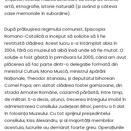
artă, etnografie, istorie naturală (și având și câteva
case memoriale în subordine).
După prăbușirea regimului comunist, Episcopia
Romano-Catolică a început să solicite să îi fie
restituită clădirea. Acest lucru s-a întâmplat abia în
2004, fără ca muzeul să aibă însă unde să fie mutat. O
soluție a fost găsită în primăvara lui 2005, când am avut
plăcerea să fac parte dintr-o delegație formată din
ministrul Culturii, Mona Muscă, ministrul Apărării
Naționale, Theodor Atanasiu, și deputatul bihorean
Cornel Popa; am vizitat clădirea fostei garnizoane, din
strada Armatei Române, cazarmă părăsită, între timp,
de militari. S-a decis, atunci, trecerea întregului imobil în
administrarea Consiliului Județean Bihor, pentru a fi dat
în folosința Muzeului. Cu tot sprijinul președintelui
consiliului, Kiss Alexandru, și al majorității membrilor
acestuia, lucrurile au demarat foarte greu. Operațiunile