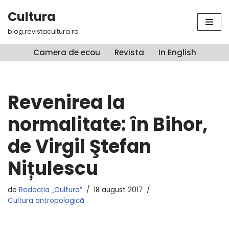
Cultura
Sari
blog.revistacultura.ro
la
conținut
Camera de ecou
Revista
In English
Revenirea la
normalitate: în Bihor,
de Virgil Ştefan
Nițulescu
de
Redacția „Cultura”
18 august 2017
Cultura antropologică