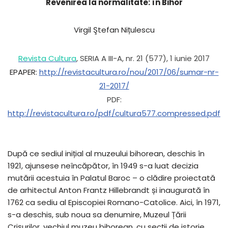
Revenirea la normalitate: în Bihor
Virgil Ştefan Nițulescu
Revista Cultura
, SERIA A III-A, nr. 21 (577), 1 iunie 2017
EPAPER:
http://revistacultura.ro/nou/2017/06/sumar-nr-
21-2017/
PDF:
http://revistacultura.ro/pdf/cultura577.compressed.pdf
După ce sediul inițial al muzeului bihorean, deschis în
1921, ajunsese neîncăpător, în 1949 s-a luat decizia
mutării acestuia în Palatul Baroc – o clădire proiectată
de arhitectul Anton Frantz Hillebrandt și inaugurată în
1762 ca sediu al Episcopiei Romano-Catolice. Aici, în 1971,
s-a deschis, sub noua sa denumire, Muzeul Țării
Crișurilor, vechiul muzeu bihorean, cu secții de istorie,