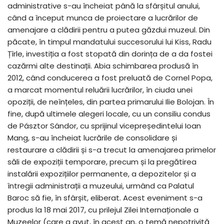
administrative s-au încheiat până la sfârșitul anului,
când a început munca de proiectare a lucrărilor de
amenajare a clădirii pentru a putea găzdui muzeul. Din
păcate, în timpul mandatului succesorului lui Kiss, Radu
Țîrle, investiția a fost stopată din dorința de a da fostei
cazărmi alte destinații. Abia schimbarea produsă în
2012, când conducerea a fost preluată de Cornel Popa,
a marcat momentul reluării lucrărilor, în ciuda unei
opoziții, de neînțeles, din partea primarului Ilie Bolojan. În
fine, după ultimele alegeri locale, cu un consiliu condus
de Pásztor Sándor, cu sprijinul vicepreședintelui Ioan
Mang, s-au încheiat lucrările de consolidare și
restaurare a clădirii și s-a trecut la amenajarea primelor
săli de expoziții temporare, precum și la pregătirea
instalării expozițiilor permanente, a depozitelor și a
întregii administrații a muzeului, urmând ca Palatul
Baroc să fie, în sfârșit, eliberat. Acest eveniment s-a
produs la 18 mai 2017, cu prilejul Zilei Internaționale a
Muzeelor (care a avut, în acest an, o temă nepotrivită