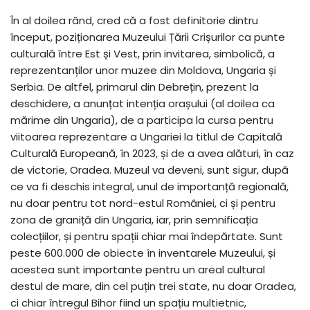
În al doilea rând, cred că a fost definitorie dintru
început, poziționarea Muzeului Țării Crișurilor ca punte
culturală între Est și Vest, prin invitarea, simbolică, a
reprezentanților unor muzee din Moldova, Ungaria și
Serbia. De altfel, primarul din Debrețin, prezent la
deschidere, a anunțat intenția orașului (al doilea ca
mărime din Ungaria), de a participa la cursa pentru
viitoarea reprezentare a Ungariei la titlul de Capitală
Culturală Europeană, în 2023, și de a avea alături, în caz
de victorie, Oradea. Muzeul va deveni, sunt sigur, după
ce va fi deschis integral, unul de importanță regională,
nu doar pentru tot nord-estul României, ci și pentru
zona de graniță din Ungaria, iar, prin semnificația
colecțiilor, și pentru spații chiar mai îndepărtate. Sunt
peste 600.000 de obiecte în inventarele Muzeului, și
acestea sunt importante pentru un areal cultural
destul de mare, din cel puțin trei state, nu doar Oradea,
ci chiar întregul Bihor fiind un spațiu multietnic,