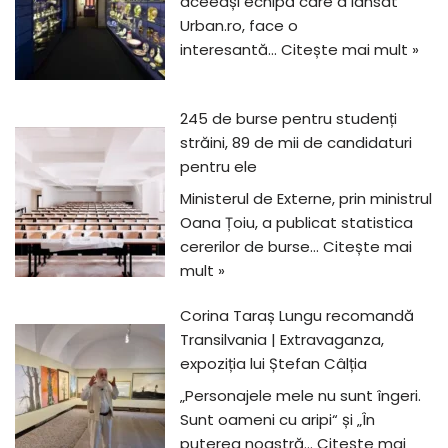
aceeași echipă care a lansat
Urban.ro, face o
interesantă…
Citește mai mult »
245 de burse pentru studenți
străini, 89 de mii de candidaturi
pentru ele
Ministerul de Externe, prin ministrul
Oana Țoiu, a publicat statistica
cererilor de burse…
Citește mai
mult »
Corina Taraș Lungu recomandă
Transilvania | Extravaganza,
expoziția lui Ștefan Câlția
„Personajele mele nu sunt îngeri.
Sunt oameni cu aripi“ și „În
puterea noastră…
Citește mai