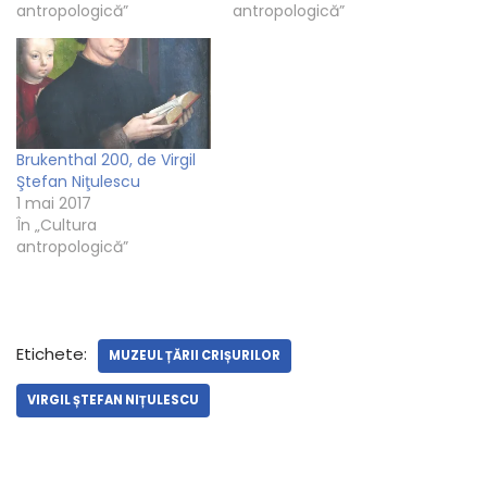
antropologică”
antropologică”
Brukenthal 200, de Virgil
Ştefan Niţulescu
1 mai 2017
În „Cultura
antropologică”
Etichete:
MUZEUL ȚĂRII CRIȘURILOR
VIRGIL ȘTEFAN NIȚULESCU