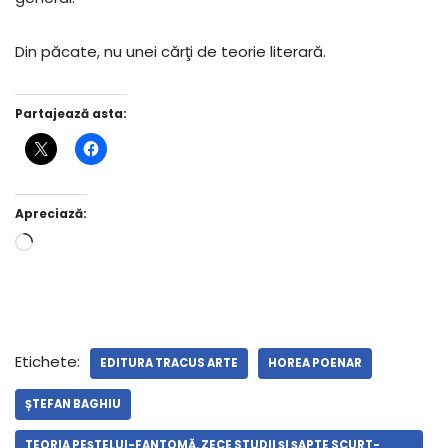
Din păcate, nu unei cărţi de teorie literară.
Partajează asta:
Apreciază:
Etichete:
EDITURA TRACUS ARTE
HOREA POENAR
ȘTEFAN BAGHIU
TEORIA PEŞTELUI-FANTOMĂ. ZECE STUDII ŞI ŞAPTE SCURT-