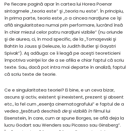
Pe fiecare pagină apar în cartea lui Horea Poenar
sintagmele „teoria este” şi „teoria nu este”. În principiu,
în prima parte, teoria este „o a cincea naraţiune ce îşi
află singularitatea numai prin performare, lucrând însă
în chiar miezul celor patru naraţiuni vizibile” (nu oriunde
şi de aiurea, ci, în mod specific, de la „Tomaşevski şi
Bahtin la Jauss şi Deleuze, la Judith Butler şi Gayatri
Spivak”). Aş adăuga: ce îi leagă pe aceşti teoreticieni
împotriva voinţei lor de a se afilia e chiar faptul că scriu
texte. Sau, dacă pot intra mai departe în analiză, faptul
că scriu texte de teorie.
Ce e singularitatea teoriei? Ei bine, e un ceva bizar,
ascuns şi activ, existent şi inexistent, prezent şi absent
etc., la fel cum „esenţa cinematografului” e faptul de a
vedea „ţesătură deschisă
de
şi vizibilă
în
filmul lui
Eisenstein, în care, cum ar spune Borges, se află deja la
lucru Godart sau Wenders sau Picasso sau Ginsberg”.