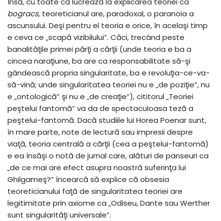
Însă, cu toate că lucrează la explicarea teoriei ca
bogracs
, teoreticianul are, paradoxal, o paranoia a
ascunsului. Deşi pentru el teoria e orice, în acelaşi timp
e ceva ce „scapă vizibilului”. Căci, trecând peste
banalităţile primei părţi a cărţii (unde teoria e ba a
cincea naraţiune, ba are ca responsabilitate să-şi
gândească propria singularitate, ba e revoluţia-ce-va-
să-vină; unde singularitatea teoriei nu e „de poziţie”, nu
e „ontologică” şi nu e „de creaţie”), cititorul „Teoriei
peştelui fantomă” va da de spectaculoasa teză a
peştelui-fantomă. Dacă studiile lui Horea Poenar sunt,
în mare parte, note de lectură sau impresii despre
viaţă, teoria centrală a cărţii (cea a peştelui-fantomă)
e ea însăşi o notă de jurnal care, alături de panseuri ca
„de ce mai are efect asupra noastră suferinţa lui
Ghilgameş?” încearcă să explice că obsesia
teoreticianului faţă de singularitatea teoriei are
legitimitate prin axiome ca „Odiseu, Dante sau Werther
sunt singularităţi universale”.