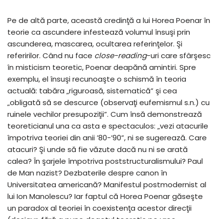
Pe de altă parte, această credinţă a lui Horea Poenar în
teorie ca ascundere infestează volumul însuşi prin
ascunderea, mascarea, ocultarea referinţelor. Şi
referirilor. Când nu face
close-reading
-uri care sfârşesc
în misticism teoretic, Poenar deapănă amintiri. Spre
exemplu, el însuşi recunoaşte o schismă în teoria
actuală: tabăra „riguroasă, sistematică” şi cea
„obligată să se descurce (observaţi eufemismul s.n.) cu
ruinele vechilor presupoziţii”. Cum însă demonstrează
teoreticianul una ca asta e spectaculos: „vezi atacurile
împotriva teoriei din anii ’80-’90”, ni se sugerează. Care
atacuri? Şi unde să fie văzute dacă nu ni se arată
calea? În şarjele împotriva poststructuralismului? Paul
de Man nazist? Dezbaterile despre canon în
Universitatea americană? Manifestul postmodernist al
lui Ion Manolescu? Iar faptul că Horea Poenar găseşte
un paradox al teoriei în coexistenţa acestor direcţii