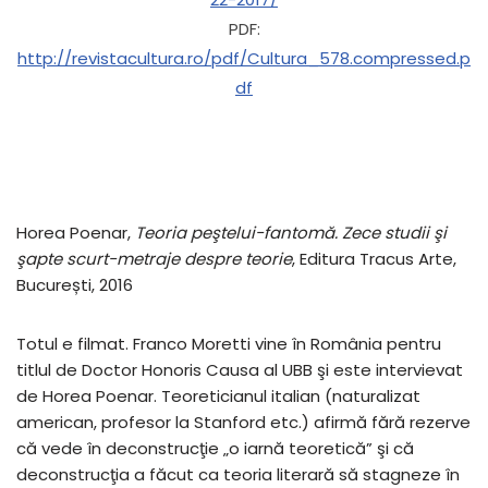
PDF:
http://revistacultura.ro/pdf/Cultura_578.compressed.p
df
Horea Poenar,
Teoria peştelui-fantomă. Zece studii şi
şapte scurt-metraje despre teorie
, Editura Tracus Arte,
București, 2016
Totul e filmat. Franco Moretti vine în România pentru
titlul de Doctor Honoris Causa al UBB şi este intervievat
de Horea Poenar. Teoreticianul italian (naturalizat
american, profesor la Stanford etc.) afirmă fără rezerve
că vede în deconstrucţie „o iarnă teoretică” şi că
deconstrucţia a făcut ca teoria literară să stagneze în