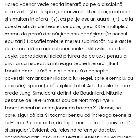
Horea Poenar vede teoria literară ca pe o disciplină
care vorbeşte despre „profunzimile literaturii, în interior
şi simultan în afară” (?), ca pe „je est un autre” (?). De la
aceste situări ale teoriei, se pare, „sec. XX le multiplică
mereu de parcă despărţirea sau depăşirea (în sensul
epuizării) filosofiei trebuie mereu subliniată”. Nu e astfel
de mirare că, în mijlocul unei analize şklovskiene a lui
Doyle, teoreticianul ridică privirea de pe text pentru a
privi, circumspect, la întreaga teorie literară: „Sunt
teoriile doar – fără s-o ştie sau să o accepte –
povestiri romantice? Filosofia lui Hegel, spre exemplu, cu
eroii săi şi speranţa că explică totul. Arhetipurile în care
crede Jung. Simulacrul definit de Baudrillard. Miturile
descrise de Lévi-Strauss sau de Northrop Frye. E
teoreticianul un colecţionar de basme?”. Uneori, se
pare, sigur că da. Şi tocmai pentru că întreaga teorie a
lui Horea Poenar este, de fapt, apropiere de „universal”
şi „singular”. Evident că, folosind referinţe datate,
cotrobăind prin „ascunsul” textului, eseistul nu va putea