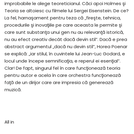
improbabile le alege teoreticianul. Căci apoi Holmes şi
Teoria se altoiesc cu filmele lui Sergei Eisenstein. De ce?
La fel, harnaşament pentru teza că „fireşte, tehnica,
procedurile şi inovaţiile pe care aceasta le permite şi
care sunt substanţa unui gen nu au relevanţă istorică,
nu au efect creativ decât dacă devin stil”. Dacă e prea
abstract argumentul „dacă nu devin stil”, Horea Poenar
se explică: „iar stilul, în cuvintele lui Jean-Luc Godard, e
locul unde începe semnificaţia, e reperul ei esenţial”.
Clar! De fapt, singurul fel în care funcţionează teoria
pentru autor e acela în care orchestra funcţionează
faţă de un dirijor care are impresia că generează
muzică.
All in