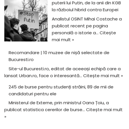
puterii lui Putin, de la anii din KGB
la războiul hibrid contra Europei
Analistul OSINT Mihai Costache a
publicat recent pe pagina
personală o istorie a…
Citește
mai mult »
Recomandare | 10 muzee de nișă selectate de
Bucuresti.ro
Site-ul Bucuresti.ro, editat de aceeași echipă care a
lansat Urban.ro, face o interesantă…
Citește mai mult »
245 de burse pentru studenți străini, 89 de mii de
candidaturi pentru ele
Ministerul de Externe, prin ministrul Oana Țoiu, a
publicat statistica cererilor de burse…
Citește mai mult
»