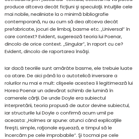
produce altceva decât ficţiuni şi speculaţii. Intuiţiile cele
mai nobile, nealiniate la o minimă bibliografie
contemporană, nu au cum să dea altceva decât
prefabricate, jocuri de limbaj, basme etc. „Universal” în
care context? Evident, sugerează teoria lui Poenar,
dincolo de orice context. „Singular”, în raport cu ce?
Evident, dincolo de raportarea însăşi.
Iar dacă teoriile sunt amărâte basme, ele trebuie luate
ca atare. De aici până la o autotelică inversare a
rolurilor nu mai e mult: clişeele acestea îi legitimează lui
Horea Poenar un adevărat schimb de lumină în
camerele cărţii. De unde Doyle era subiectul
interpretării, teoria propusă de autor devine subiectul,
iar structurile lui Doyle o confirmă acum umil pe
aceasta: „Holmes ar spune: atunci când explicaţiile
fireşti, simple, raţionale eşuează, e timpul să le
încercăm pe cele improbabile”. Şi tocmai pe cele