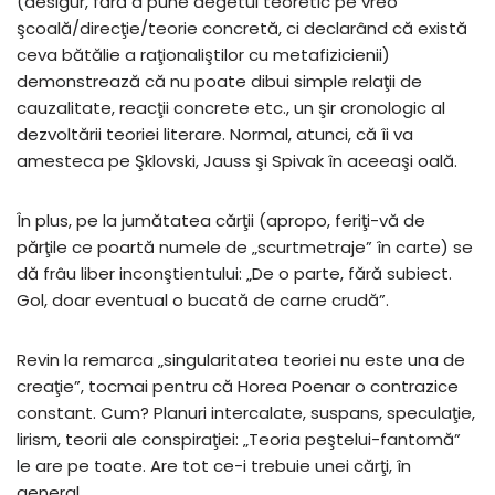
(desigur, fără a pune degetul teoretic pe vreo
şcoală/direcţie/teorie concretă, ci declarând că există
ceva bătălie a raţionaliştilor cu metafizicienii)
demonstrează că nu poate dibui simple relaţii de
cauzalitate, reacţii concrete etc., un şir cronologic al
dezvoltării teoriei literare. Normal, atunci, că îi va
amesteca pe Şklovski, Jauss şi Spivak în aceeaşi oală.
În plus, pe la jumătatea cărţii (apropo, feriţi-vă de
părţile ce poartă numele de „scurtmetraje” în carte) se
dă frâu liber inconştientului: „De o parte, fără subiect.
Gol, doar eventual o bucată de carne crudă”.
Revin la remarca „singularitatea teoriei nu este una de
creaţie”, tocmai pentru că Horea Poenar o contrazice
constant. Cum? Planuri intercalate, suspans, speculaţie,
lirism, teorii ale conspiraţiei: „Teoria peştelui-fantomă”
le are pe toate. Are tot ce-i trebuie unei cărţi, în
general.