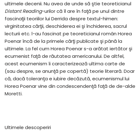
ultimele decenii. Nu avea de unde să ştie teoreticianul
Distant Reading
-urilor că îl are în faţă pe unul dintre
fascinaţii teoriilor lui Derrida despre textul-himen:
virginitatea cărţii, deschiderea ei şi închiderea, sacrul
lecturii etc. l-au fascinat pe teoreticianul român Horea
Poenar încă de la primele cărţi publicate şi până la
ultimele. La fel cum Horea Poenar s-a arătat iertător şi
ecumenist faţă de răutatea americanului. De altfel,
acest ecumenism îi caracterizează ultima carte de
(sau despre, se anunţă pe copertă) teorie literară. Doar
că, dacă toleranţa e iubire decăzută, ecumenismul lui
Horea Poenar vine din condescendenţă faţă de de-alde
Moretti.
Ultimele descoperiri