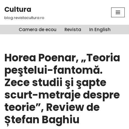
Cultura
Sari
blog.revistacultura.ro
la
conținut
Camera de ecou
Revista
In English
Horea Poenar, „Teoria
peştelui-fantomă.
Zece studii şi şapte
scurt-metraje despre
teorie”, Review de
Ștefan Baghiu