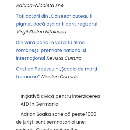
Raluca-Nicoleta Ene
Toți actorii din „Odiseea” puteau fi
pigmei, dacă așa ar fi dorit regizorul
Virgil Ștefan Nițulescu
Din vară până-n vară: 10 filme
românești premiate național și
internațional
Revista Cultura
Cristian Popescu – „Școala de morți
frumoase”
Nicolae Coande
Inițiativă civică pentru interzicerea
AfD în Germania
Adrian Șoaită scrie că peste 1000
de juriști sunt semnatari ai unei
scrisori…
Citește mai mult »