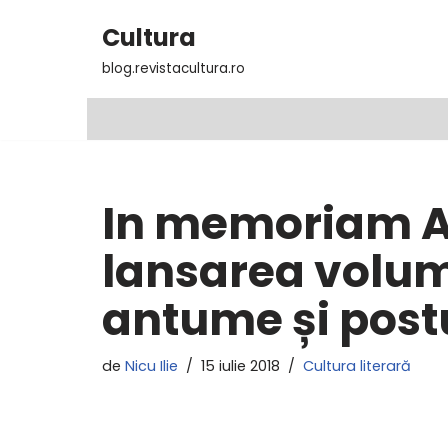
Cultura
Sari
blog.revistacultura.ro
la
conținut
In memoriam A
lansarea volumu
antume și pos
de
Nicu Ilie
15 iulie 2018
Cultura literară