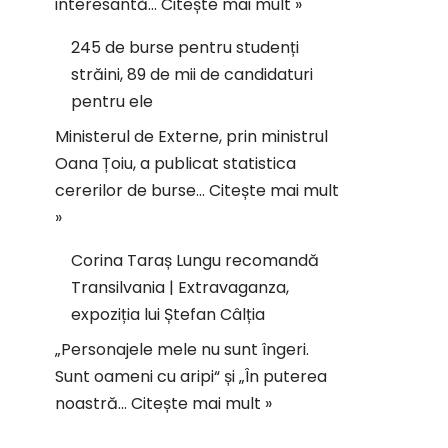
interesantă…
Citește mai mult »
245 de burse pentru studenți
străini, 89 de mii de candidaturi
pentru ele
Ministerul de Externe, prin ministrul
Oana Țoiu, a publicat statistica
cererilor de burse…
Citește mai mult
»
Corina Taraș Lungu recomandă
Transilvania | Extravaganza,
expoziția lui Ștefan Câlția
„Personajele mele nu sunt îngeri.
Sunt oameni cu aripi“ și „În puterea
noastră…
Citește mai mult »