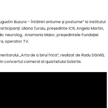
ugustin Buzura – Întâlniri antume și postume” la Institutul
ticipanți: Liliana Țuroiu, președinte ICR, Angela Martin,
ic neurolog, Anamaria Maior, președintele Fundației
ra, operator TV.
ntarului „Arta de a birui frica”, realizat de Radu Dănilă,
n concertul cameral al quartetului Solartis.