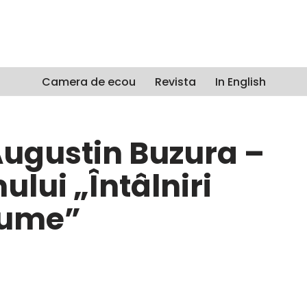
Camera de ecou
Revista
In English
ugustin Buzura –
lui „Întâlniri
tume”