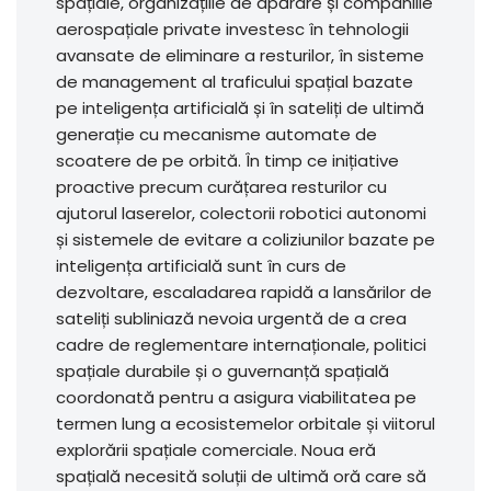
spațiale, organizațiile de apărare și companiile
aerospațiale private investesc în tehnologii
avansate de eliminare a resturilor, în sisteme
de management al traficului spațial bazate
pe inteligența artificială și în sateliți de ultimă
generație cu mecanisme automate de
scoatere de pe orbită. În timp ce inițiative
proactive precum curățarea resturilor cu
ajutorul laserelor, colectorii robotici autonomi
și sistemele de evitare a coliziunilor bazate pe
inteligența artificială sunt în curs de
dezvoltare, escaladarea rapidă a lansărilor de
sateliți subliniază nevoia urgentă de a crea
cadre de reglementare internaționale, politici
spațiale durabile și o guvernanță spațială
coordonată pentru a asigura viabilitatea pe
termen lung a ecosistemelor orbitale și viitorul
explorării spațiale comerciale. Noua eră
spațială necesită soluții de ultimă oră care să