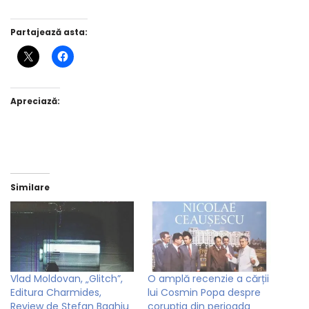
Partajează asta:
Apreciază:
Similare
Vlad Moldovan, „Glitch”,
O amplă recenzie a cărții
Editura Charmides,
lui Cosmin Popa despre
Review de Ștefan Baghiu
corupția din perioada