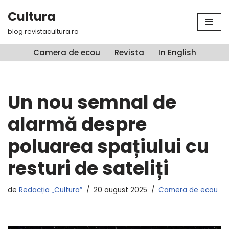
Cultura
Sari
blog.revistacultura.ro
la
conținut
Camera de ecou
Revista
In English
Un nou semnal de
alarmă despre
poluarea spațiului cu
resturi de sateliți
de
Redacția „Cultura”
20 august 2025
Camera de ecou