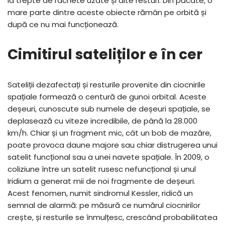
la trepte de rachete uzate și alte resturi. Din păcate, o
mare parte dintre aceste obiecte rămân pe orbită și
după ce nu mai funcționează.
Cimitirul sateliților e în cer
Sateliții dezafectați și resturile provenite din ciocnirile
spațiale formează o centură de gunoi orbital. Aceste
deșeuri, cunoscute sub numele de deșeuri spațiale, se
deplasează cu viteze incredibile, de până la 28.000
km/h. Chiar și un fragment mic, cât un bob de mazăre,
poate provoca daune majore sau chiar distrugerea unui
satelit funcțional sau a unei navete spațiale. În 2009, o
coliziune între un satelit rusesc nefuncțional și unul
Iridium a generat mii de noi fragmente de deșeuri.
Acest fenomen, numit sindromul Kessler, ridică un
semnal de alarmă: pe măsură ce numărul ciocnirilor
crește, și resturile se înmulțesc, crescând probabilitatea