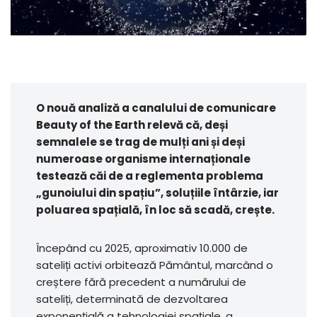
O nouă analiză a canalului de comunicare
Beauty of the Earth relevă că, deși
semnalele se trag de mulți ani și deși
numeroase organisme internaționale
testează căi de a reglementa problema
„gunoiului din spațiu”, soluțiile întârzie, iar
poluarea spațială, în loc să scadă, crește.
Începând cu 2025, aproximativ 10.000 de
sateliți activi orbitează Pământul, marcând o
creștere fără precedent a numărului de
sateliți, determinată de dezvoltarea
exponențială a tehnologiei spațiale, a