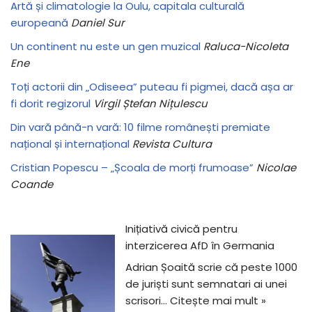
Artă și climatologie la Oulu, capitala culturală
europeană
Daniel Sur
Un continent nu este un gen muzical
Raluca-Nicoleta
Ene
Toți actorii din „Odiseea” puteau fi pigmei, dacă așa ar
fi dorit regizorul
Virgil Ștefan Nițulescu
Din vară până-n vară: 10 filme românești premiate
național și internațional
Revista Cultura
Cristian Popescu – „Școala de morți frumoase”
Nicolae
Coande
Inițiativă civică pentru
interzicerea AfD în Germania
Adrian Șoaită scrie că peste 1000
de juriști sunt semnatari ai unei
scrisori…
Citește mai mult »