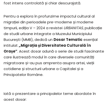
fost intens controlată și chiar descurajată.
Pentru a explora în profunzime impactul cultural al
migrației din perioadele pre-moderne și moderne
timpurii, ediția V – 2024 a revistei
URBANITAS
, publicație
de studii urbane integrate a Muzeului Municipiului
București (MMB), dedică un
Dosar Tematic
esențial
intitulat
„Migrația și Diversitatea Culturală în
Orașe”
. Acest dosar adună o serie de studii fascinante
care ilustrează modul în care diversele comunități
migratoare și-au pus amprenta asupra artei, vieții
cotidiene și structurii urbane a Capitalei și a
Principatelor Române.
Iată o prezentare a principalelor teme abordate în
acest dosar: