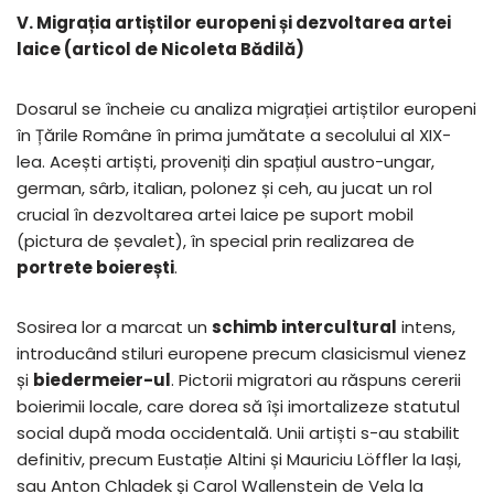
V. Migrația artiștilor europeni și dezvoltarea artei
laice (articol de Nicoleta Bădilă)
Dosarul se încheie cu analiza migrației artiștilor europeni
în Țările Române în prima jumătate a secolului al XIX-
lea. Acești artiști, proveniți din spațiul austro-ungar,
german, sârb, italian, polonez și ceh, au jucat un rol
crucial în dezvoltarea artei laice pe suport mobil
(pictura de șevalet), în special prin realizarea de
portrete boierești
.
Sosirea lor a marcat un
schimb intercultural
intens,
introducând stiluri europene precum clasicismul vienez
și
biedermeier-ul
. Pictorii migratori au răspuns cererii
boierimii locale, care dorea să își imortalizeze statutul
social după moda occidentală. Unii artiști s-au stabilit
definitiv, precum Eustație Altini și Mauriciu Löffler la Iași,
sau Anton Chladek și Carol Wallenstein de Vela la