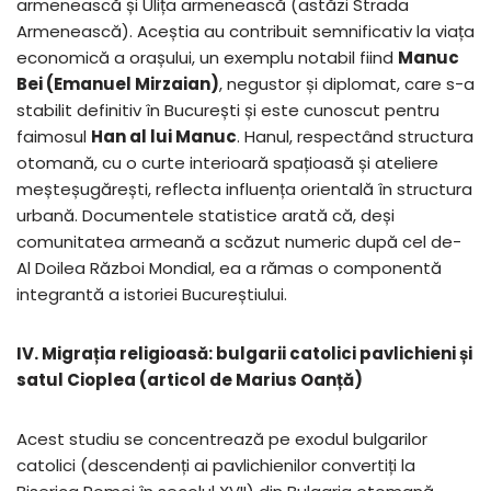
armenească și Ulița armenească (astăzi Strada
Armenească). Aceștia au contribuit semnificativ la viața
economică a orașului, un exemplu notabil fiind
Manuc
Bei (Emanuel Mirzaian)
, negustor și diplomat, care s-a
stabilit definitiv în București și este cunoscut pentru
faimosul
Han al lui Manuc
. Hanul, respectând structura
otomană, cu o curte interioară spațioasă și ateliere
meșteșugărești, reflecta influența orientală în structura
urbană. Documentele statistice arată că, deși
comunitatea armeană a scăzut numeric după cel de-
Al Doilea Război Mondial, ea a rămas o componentă
integrantă a istoriei Bucureștiului.
IV. Migrația religioasă: bulgarii catolici pavlichieni și
satul Cioplea (articol de Marius Oanță)
Acest studiu se concentrează pe exodul bulgarilor
catolici (descendenți ai pavlichienilor convertiți la