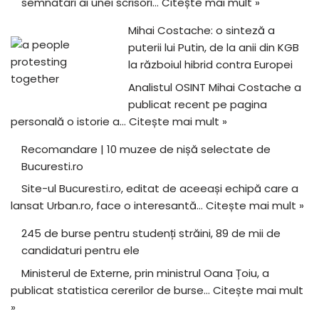
semnatari ai unei scrisori…
Citește mai mult »
Mihai Costache: o sinteză a
puterii lui Putin, de la anii din KGB
la războiul hibrid contra Europei
Analistul OSINT Mihai Costache a
publicat recent pe pagina
personală o istorie a…
Citește mai mult »
Recomandare | 10 muzee de nișă selectate de
Bucuresti.ro
Site-ul Bucuresti.ro, editat de aceeași echipă care a
lansat Urban.ro, face o interesantă…
Citește mai mult »
245 de burse pentru studenți străini, 89 de mii de
candidaturi pentru ele
Ministerul de Externe, prin ministrul Oana Țoiu, a
publicat statistica cererilor de burse…
Citește mai mult
»