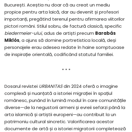
București. Aceștia nu doar că au creat un mediu
propice pentru arta laică, dar au devenit și profesori
importanți, pregătind terenul pentru afirmarea viitorilor
pictori români. Stilul sobru, de factură clasică, specific
biedermeier-ului
, adus de artiști precum
Barabás
Miklós
, a ajuns să domine portretistica locală, deși
personajele erau adesea redate în haine somptuoase
de inspirație orientală, codificând statutul familiei.
* * *
Dosarul revistei
URBANITAS
din 2024 oferă o imagine
complexă și nuanțată a istoriei migrației în spațiul
românesc, punând în lumină modul în care comunitățile
diverse—de la negustorii armeni și evreii sefarzi până la
arta islamică și artiștii europeni—au contribuit la un
patrimoniu cultural sincretic. Valorificarea acestor
documente de artă și a istoriei migratorii completează