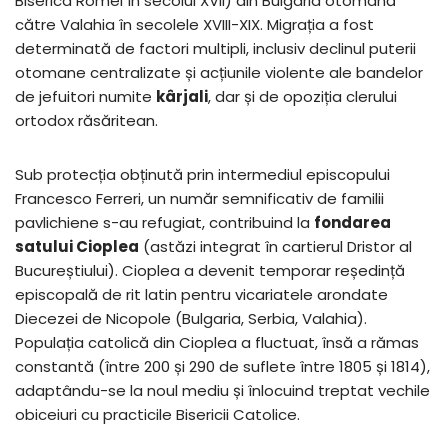
Biserica Romei în secolul XVII) din Bulgaria otomană
către Valahia în secolele XVIII-XIX. Migrația a fost
determinată de factori multipli, inclusiv declinul puterii
otomane centralizate și acțiunile violente ale bandelor
de jefuitori numite
kârjali
, dar și de opoziția clerului
ortodox răsăritean.
Sub protecția obținută prin intermediul episcopului
Francesco Ferreri, un număr semnificativ de familii
pavlichiene s-au refugiat, contribuind la
fondarea
satului Cioplea
(astăzi integrat în cartierul Dristor al
Bucureștiului). Cioplea a devenit temporar reședință
episcopală de rit latin pentru vicariatele arondate
Diecezei de Nicopole (Bulgaria, Serbia, Valahia).
Populația catolică din Cioplea a fluctuat, însă a rămas
constantă (între 200 și 290 de suflete între 1805 și 1814),
adaptându-se la noul mediu și înlocuind treptat vechile
obiceiuri cu practicile Bisericii Catolice.