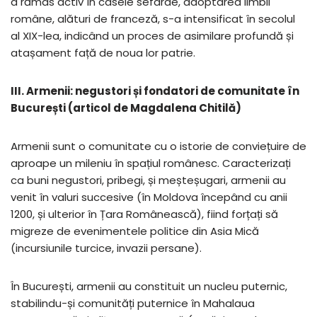
a rămas activ în casele sefarde, adoptarea limbii
române, alături de franceză, s-a intensificat în secolul
al XIX-lea, indicând un proces de asimilare profundă și
atașament față de noua lor patrie.
III. Armenii: negustori și fondatori de comunitate în
București (articol de Magdalena Chitilă)
Armenii sunt o comunitate cu o istorie de conviețuire de
aproape un mileniu în spațiul românesc. Caracterizați
ca buni negustori, pribegi, și meșteșugari, armenii au
venit în valuri succesive (în Moldova începând cu anii
1200, și ulterior în Țara Românească), fiind forțați să
migreze de evenimentele politice din Asia Mică
(incursiunile turcice, invazii persane).
În București, armenii au constituit un nucleu puternic,
stabilindu-și comunități puternice în Mahalaua