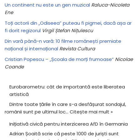
Un continent nu este un gen muzical
Raluca-Nicoleta
Ene
Toți actorii din „Odiseea” puteau fi pigmei, dacă așa ar
fi dorit regizorul
Virgil Ștefan Nițulescu
Din vară până-n vară: 10 filme românești premiate
național și internațional
Revista Cultura
Cristian Popescu – „Școala de morți frumoase”
Nicolae
Coande
Eurobarometru: cât de importantă este liberatea
artistică
Dintre toate țările în care s-a desfășurat sondajul,
românii sunt pe ultimul loc…
Citește mai mult »
Inițiativă civică pentru interzicerea AfD în Germania
Adrian Șoaită scrie că peste 1000 de juriști sunt