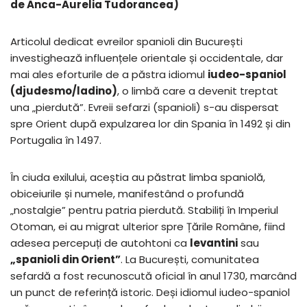
de Anca-Aurelia Tudorancea)
Articolul dedicat evreilor spanioli din București
investighează influențele orientale și occidentale, dar
mai ales eforturile de a păstra idiomul
iudeo-spaniol
(djudesmo/ladino)
, o limbă care a devenit treptat
una „pierdută”. Evreii sefarzi (spanioli) s-au dispersat
spre Orient după expulzarea lor din Spania în 1492 și din
Portugalia în 1497.
În ciuda exilului, aceștia au păstrat limba spaniolă,
obiceiurile și numele, manifestând o profundă
„nostalgie” pentru patria pierdută. Stabiliți în Imperiul
Otoman, ei au migrat ulterior spre Țările Române, fiind
adesea percepuți de autohtoni ca
levantini
sau
„spanioli din Orient”
. La București, comunitatea
sefardă a fost recunoscută oficial în anul 1730, marcând
un punct de referință istoric. Deși idiomul iudeo-spaniol