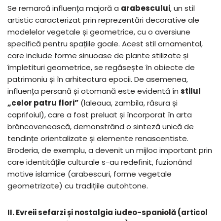
Se remarcă influența majoră a
arabescului
, un stil
artistic caracterizat prin reprezentări decorative ale
modelelor vegetale și geometrice, cu o aversiune
specifică pentru spațiile goale. Acest stil ornamental,
care include forme sinuoase de plante stilizate și
împletituri geometrice, se regăsește în obiecte de
patrimoniu și în arhitectura epocii. De asemenea,
influența persană și otomană este evidentă în
stilul
„celor patru flori”
(laleaua, zambila, răsura și
caprifoiul), care a fost preluat și încorporat în arta
brâncovenească, demonstrând o sinteză unică de
tendințe orientalizate și elemente renascentiste.
Broderia, de exemplu, a devenit un mijloc important prin
care identitățile culturale s-au redefinit, fuzionând
motive islamice (arabescuri, forme vegetale
geometrizate) cu tradițiile autohtone.
II. Evreii sefarzi și nostalgia iudeo-spaniolă (articol