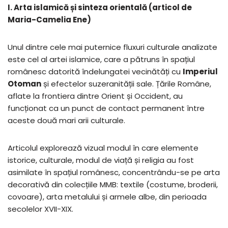
I. Arta islamică și sinteza orientală (articol de
Maria-Camelia Ene)
Unul dintre cele mai puternice fluxuri culturale analizate
este cel al artei islamice, care a pătruns în spațiul
românesc datorită îndelungatei vecinătăți cu
Imperiul
Otoman
și efectelor suzeranității sale. Țările Române,
aflate la frontiera dintre Orient și Occident, au
funcționat ca un punct de contact permanent între
aceste două mari arii culturale.
Articolul explorează vizual modul în care elemente
istorice, culturale, modul de viață și religia au fost
asimilate în spațiul românesc, concentrându-se pe arta
decorativă din colecțiile MMB: textile (costume, broderii,
covoare), arta metalului și armele albe, din perioada
secolelor XVII-XIX.