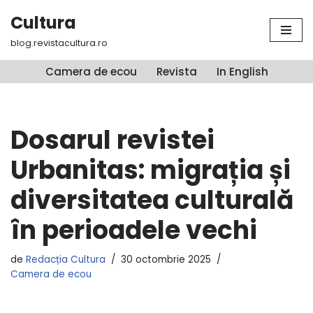
Cultura
Sari
blog.revistacultura.ro
la
conținut
Camera de ecou
Revista
In English
Dosarul revistei
Urbanitas: migrația și
diversitatea culturală
în perioadele vechi
de
Redacția Cultura
30 octombrie 2025
Camera de ecou