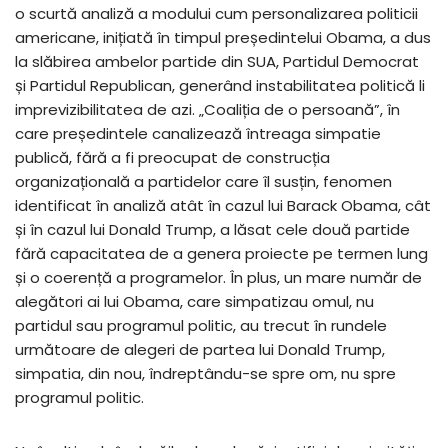
o scurtă analiză a modului cum personalizarea politicii
americane, inițiată în timpul președintelui Obama, a dus
la slăbirea ambelor partide din SUA, Partidul Democrat
și Partidul Republican, generând instabilitatea politică li
imprevizibilitatea de azi. „Coaliția de o persoană”, în
care președintele canalizează întreaga simpatie
publică, fără a fi preocupat de construcția
organizațională a partidelor care îl susțin, fenomen
identificat în analiză atât în cazul lui Barack Obama, cât
și în cazul lui Donald Trump, a lăsat cele două partide
fără capacitatea de a genera proiecte pe termen lung
și o coerență a programelor. În plus, un mare număr de
alegători ai lui Obama, care simpatizau omul, nu
partidul sau programul politic, au trecut în rundele
următoare de alegeri de partea lui Donald Trump,
simpatia, din nou, îndreptându-se spre om, nu spre
programul politic.