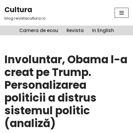
Cultura
Sari
blog.revistacultura.ro
la
conținut
Camera de ecou
Revista
In English
Involuntar, Obama l-a
creat pe Trump.
Personalizarea
politicii a distrus
sistemul politic
(analiză)