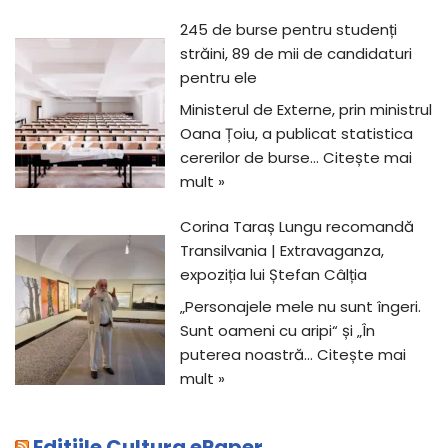
245 de burse pentru studenți
străini, 89 de mii de candidaturi
pentru ele
Ministerul de Externe, prin ministrul
Oana Țoiu, a publicat statistica
cererilor de burse…
Citește mai
mult »
Corina Taraș Lungu recomandă
Transilvania | Extravaganza,
expoziția lui Ștefan Câlția
„Personajele mele nu sunt îngeri.
Sunt oameni cu aripi“ și „În
puterea noastră…
Citește mai
mult »
Editiile Cultura ePaper