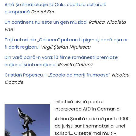
Artă și climatologie la Oulu, capitala culturală
europeană
Daniel Sur
Un continent nu este un gen muzical
Raluca-Nicoleta
Ene
Toți actorii din „Odiseea” puteau fi pigmei, dacă așa ar
fi dorit regizorul
Virgil Ștefan Nițulescu
Din vară până-n vară: 10 filme românești premiate
național și internațional
Revista Cultura
Cristian Popescu – „Școala de morți frumoase”
Nicolae
Coande
Inițiativă civică pentru
interzicerea AfD în Germania
Adrian Șoaită scrie că peste 1000
de juriști sunt semnatari ai unei
scrisori…
Citește mai mult »