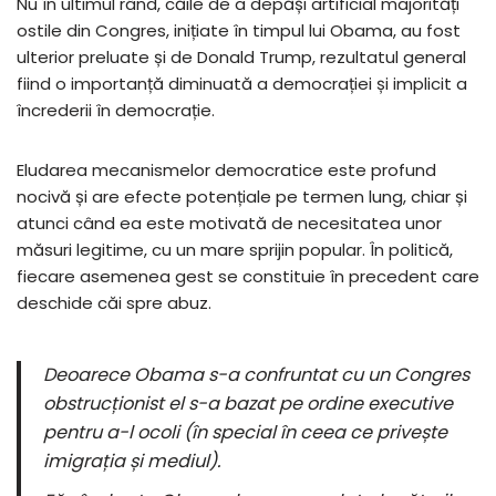
Nu în ultimul rând, căile de a depăși artificial majorități
ostile din Congres, inițiate în timpul lui Obama, au fost
ulterior preluate și de Donald Trump, rezultatul general
fiind o importanță diminuată a democrației și implicit a
încrederii în democrație.
Eludarea mecanismelor democratice este profund
nocivă și are efecte potențiale pe termen lung, chiar și
atunci când ea este motivată de necesitatea unor
măsuri legitime, cu un mare sprijin popular. În politică,
fiecare asemenea gest se constituie în precedent care
deschide căi spre abuz.
Deoarece Obama s-a confruntat cu un Congres
obstrucționist el s-a bazat pe ordine executive
pentru a-l ocoli (în special în ceea ce privește
imigrația și mediul).