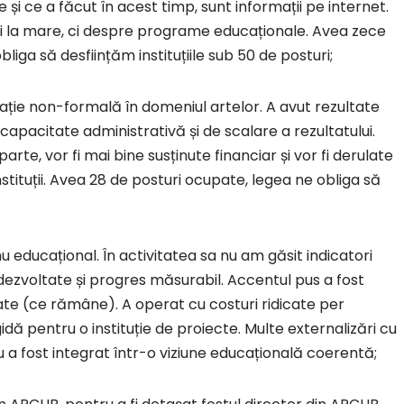
e și ce a făcut în acest timp, sunt informații pe internet.
rii la mare, ci despre programe educaționale. Avea zece
iga să desființăm instituțiile sub 50 de posturi;
ucație non-formală în domeniul artelor. A avut rezultate
capacitate administrativă și de scalare a rezultatului.
e, vor fi mai bine susținute financiar și vor fi derulate
instituții. Avea 28 de posturi ocupate, legea ne obliga să
nu educațional. În activitatea sa nu am găsit indicatori
dezvoltate și progres măsurabil. Accentul pus a fost
tate (ce rămâne). A operat cu costuri ridicate per
idă pentru o instituție de proiecte. Multe externalizări cu
Nu a fost integrat într-o viziune educațională coerentă;