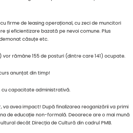
 cu firme de leasing operațional, cu zeci de muncitori
nare și eficientizare bazată pe nevoi comune. Plus
i demonat căsuțe etc.
) vor rămâne 155 de posturi (dintre care 141) ocupate.
ncurs anunțat din timp!
, cu capacitate administrativă.
ar, va avea impact! După finalizarea reoganizării va primi
și una de educație non-formală. Deoarece are o mai mună
ultural decât Direcția de Cultură din cadrul PMB.