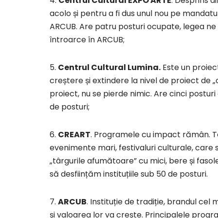
4.
Centrul Cultural EXPO ARTE
. Desprins d
acolo și pentru a fi dus unul nou pe mandatu
ARCUB. Are patru posturi ocupate, legea ne ob
întroarce în ARCUB;
5.
Centrul Cultural Lumina.
Este un proiec
creștere și extindere la nivel de proiect de
proiect, nu se pierde nimic. Are cinci posturi
de posturi;
6.
CREART
. Programele cu impact rămân. Te
evenimente mari, festivaluri culturale, care 
„târgurile afumătoare” cu mici, bere și fasol
să desființăm instituțiile sub 50 de posturi.
7.
ARCUB
. Instituție de tradiție, brandul ce
și valoarea lor va crește. Principalele prog