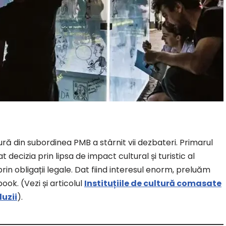
tură din subordinea PMB a stârnit vii dezbateri. Primarul
t decizia prin lipsa de impact cultural și turistic al
rin obligații legale. Dat fiind interesul enorm, preluăm
ook. (Vezi și articolul
Instituțiile de cultură comasate
luzii
).