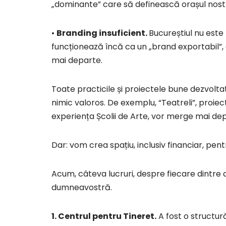
„dominante” care să definească orașul nost
•
Branding insuficient.
Bucureștiul nu este
funcționează încă ca un „brand exportabil”,
mai departe.
Toate practicile și proiectele bune dezvol
nimic valoros. De exemplu, “Teatreli”, proiect
experiența Școlii de Arte, vor merge mai de
Dar: vom crea spațiu, inclusiv financiar, pentru
Acum, câteva lucruri, despre fiecare dintre ace
dumneavostră.
1. Centrul pentru Tineret.
A fost o structur