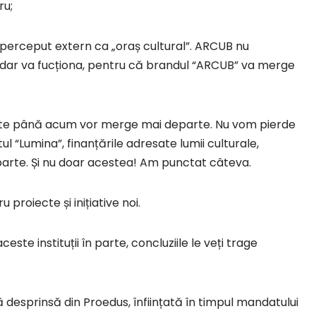
ru;
 perceput extern ca „oraș cultural”. ARCUB nu
 dar va fucționa, pentru că brandul “ARCUB” va merge
tate până acum vor merge mai departe. Nu vom pierde
ul “Lumina”, finanțările adresate lumii culturale,
parte. Și nu doar acestea! Am punctat câteva.
 proiecte și inițiative noi.
ste instituții în parte, concluziile le veți trage
ă desprinsă din Proedus, înființată în timpul mandatului