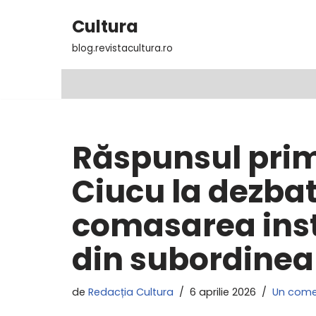
Cultura
Sari
blog.revistacultura.ro
la
conținut
Răspunsul prim
Ciucu la dezba
comasarea insti
din subordine
de
Redacția Cultura
6 aprilie 2026
Un come