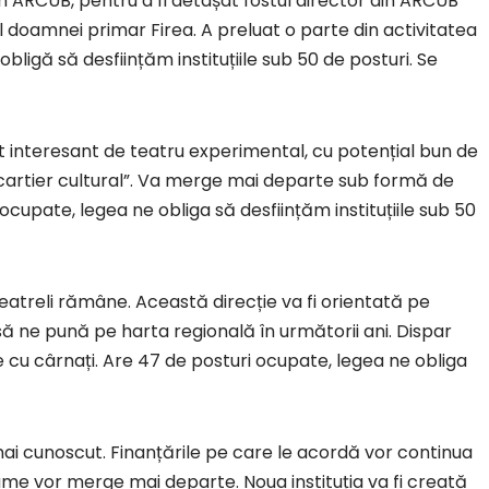
in ARCUB, pentru a fi detașat fostul director din ARCUB
l doamnei primar Firea. A preluat o parte din activitatea
ligă să desființăm instituțiile sub 50 de posturi. Se
t interesant de teatru experimental, cu potențial bun de
 „cartier cultural”. Va merge mai departe sub formă de
 ocupate, legea ne obliga să desființăm instituțiile sub 50
atreli rămâne. Această direcție va fi orientată pe
să ne pună pe harta regională în următorii ani. Dispar
e cu cârnați. Are 47 de posturi ocupate, legea ne obliga
l mai cunoscut. Finanțările pe care le acordă vor continua
rame vor merge mai departe. Noua instituția va fi creată