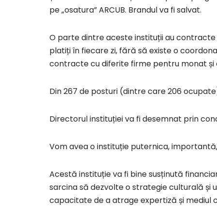
pe „osatura” ARCUB. Brandul va fi salvat.
O parte dintre aceste instituții au contracte
platiți în fiecare zi, fără să existe o coordo
contracte cu diferite firme pentru monat ș
Din 267 de posturi (dintre care 206 ocupate
Directorul instituției va fi desemnat prin co
Vom avea o instituție puternica, importantă
Acestă instituție va fi bine susținută financi
sarcina să dezvolte o strategie culturală 
capacitate de a atrage expertiză și mediul c