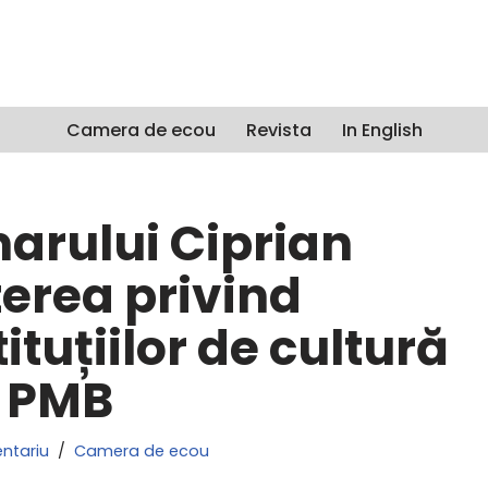
Camera de ecou
Revista
In English
arului Ciprian
terea privind
tuțiilor de cultură
a PMB
ntariu
Camera de ecou