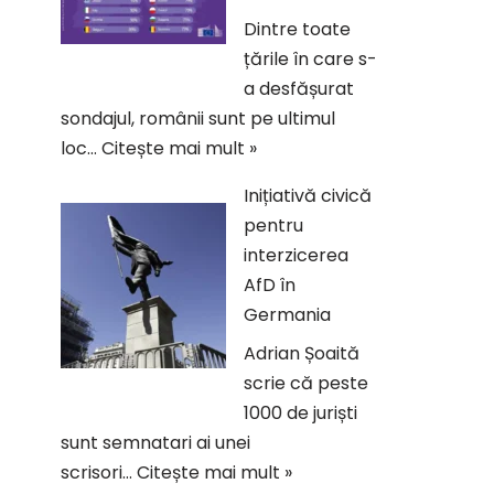
Dintre toate
țările în care s-
a desfășurat
sondajul, românii sunt pe ultimul
loc…
Citește mai mult »
Inițiativă civică
pentru
interzicerea
AfD în
Germania
Adrian Șoaită
scrie că peste
1000 de juriști
sunt semnatari ai unei
scrisori…
Citește mai mult »