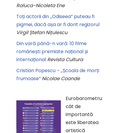
Raluca-Nicoleta Ene
Toți actorii din „Odiseea” puteau fi
pigmei, dacă așa ar fi dorit regizorul
Virgil Ștefan Nițulescu
Din vară până-n vară: 10 filme
românești premiate național și
internațional
Revista Cultura
Cristian Popescu – „Școala de morți
frumoase”
Nicolae Coande
Eurobarometru:
cât de
importantă
este liberatea
artistică