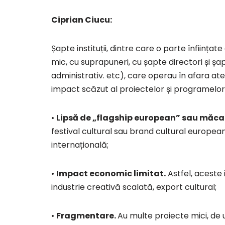
Ciprian Ciucu:
Șapte instituții, dintre care o parte înființa
mic, cu suprapuneri, cu șapte directori și șapte
administrativ. etc), care operau în afara aten
impact scăzut al proiectelor și programelor
•
Lipsă de „flagship european” sau măca
festival cultural sau brand cultural europea
internațională;
•
Impact economic limitat.
Astfel, aceste 
industrie creativă scalată, export cultural;
•
Fragmentare.
Au multe proiecte mici, de 