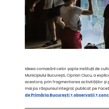
Ideea comasării celor șapte instituții de cul
Municipiului București, Ciprian Ciucu, a explica
acestora, prin fragmentarea activităților și p
mai jos răspunsul integral, publicat pe Faceb
de Primăria București + observații + conc