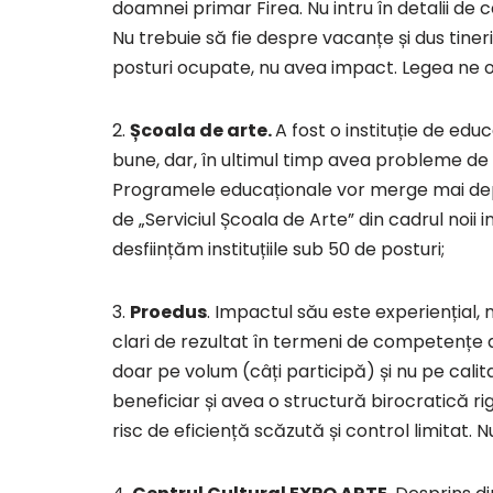
doamnei primar Firea. Nu intru în detalii de c
Nu trebuie să fie despre vacanțe și dus tine
posturi ocupate, nu avea impact. Legea ne obl
2.
Școala de arte.
A fost o instituție de ed
bune, dar, în ultimul timp avea probleme de 
Programele educaționale vor merge mai depart
de „Serviciul Școala de Arte” din cadrul noii 
desființăm instituțiile sub 50 de posturi;
3.
Proedus
. Impactul său este experiențial, 
clari de rezultat în termeni de competențe 
doar pe volum (câți participă) și nu pe cali
beneficiar și avea o structură birocratică rig
risc de eficiență scăzută și control limitat. 