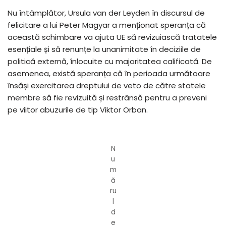
Nu întâmplător, Ursula van der Leyden în discursul de
felicitare a lui Peter Magyar a menționat speranța că
această schimbare va ajuta UE să revizuiască tratatele
esențiale și să renunțe la unanimitate în deciziile de
politică externă, înlocuite cu majoritatea calificată. De
asemenea, există speranța că în perioada următoare
însăși exercitarea dreptului de veto de către statele
membre să fie revizuită și restrânsă pentru a preveni
pe viitor abuzurile de tip Viktor Orban.
N
u
m
ă
ru
l
d
e