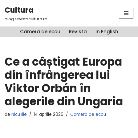
Cultura
Sari
blog.revistacultura.ro
la
conținut
Camera de ecou
Revista
In English
Ce a câștigat Europa
din înfrângerea lui
Viktor Orbán în
alegerile din Ungaria
de
Nicu Ilie
14 aprilie 2026
Camera de ecou