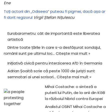
Ene
Toți actorii din „Odiseea” puteau fi pigmei, dacă așa ar
fi dorit regizorul
Virgil Ștefan Nițulescu
Eurobarometru: cât de importantă este liberatea
artistică
Dintre toate țările în care s-a desfășurat sondajul,
românii sunt pe ultimul loc…
Citește mai mult »
Inițiativă civică pentru interzicerea AfD în Germania
Adrian Șoaită scrie că peste 1000 de juriști sunt
semnatari ai unei scrisori…
Citește mai mult »
Mihai Costache: o sinteză a
puterii lui Putin, de la anii din KGB
la războiul hibrid contra Europei
Analistul OSINT Mihai Costache a