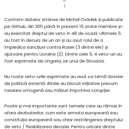
b
)
Conform datelor strânse de Michal Ovádek și publicate
pe Github, din 2011 până în prezent 15 state membre și-
au exercitat dreptul de veto în 48 de ocazii. Ultimele 5
au fost în decurs de un an și au avut rolul de a
împiedica sancțiuni contra Rusiei (3 dintre ele) și
ajutoare pentru Ucraina (2). Dintre cele 5, 4 veto-uri au
fost exprimate de Ungaria, iar unul de Slovacia.
Nu toate veto-urile exprimate au avut ca temă dosare
de politică externă. Altele au blocat inițiative precum
taxarea omogenă sau măsuri împotriva corupției.
Poate și mai importante sunt temele care au rămas în
afara dezbaterilor, cum este armata europeană sau
constituția europeană sau chiar restrângerea dreptului
de veto / flexibilizarea deciziei. Pentru oricare dintre