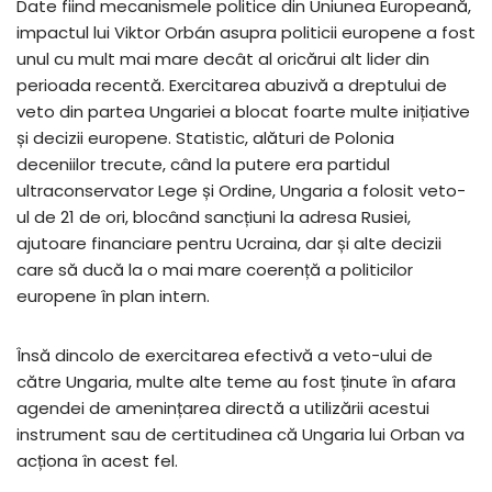
Date fiind mecanismele politice din Uniunea Europeană,
impactul lui Viktor Orbán asupra politicii europene a fost
unul cu mult mai mare decât al oricărui alt lider din
perioada recentă. Exercitarea abuzivă a dreptului de
veto din partea Ungariei a blocat foarte multe inițiative
și decizii europene. Statistic, alături de Polonia
deceniilor trecute, când la putere era partidul
ultraconservator Lege și Ordine, Ungaria a folosit veto-
ul de 21 de ori, blocând sancțiuni la adresa Rusiei,
ajutoare financiare pentru Ucraina, dar și alte decizii
care să ducă la o mai mare coerență a politicilor
europene în plan intern.
Însă dincolo de exercitarea efectivă a veto-ului de
către Ungaria, multe alte teme au fost ținute în afara
agendei de amenințarea directă a utilizării acestui
instrument sau de certitudinea că Ungaria lui Orban va
acționa în acest fel.