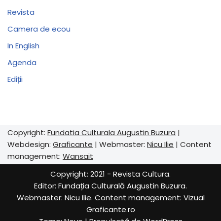
Revista
Camera de ecou
In English
Agenda
Ediții
Copyright:
Fundatia Culturala Augustin Buzura
|
Webdesign:
Graficante
| Webmaster:
Nicu Ilie
| Content
management:
Wansait
Copyright: 2021 - Revista Cultura.
Editor:
Fundația Culturală Augustin Buzura
.
Webmaster: Nicu Ilie. Content management:
Vizual
Graficante.ro