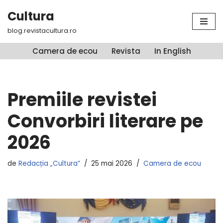
Cultura
Sari
blog.revistacultura.ro
la
conținut
Camera de ecou
Revista
In English
Premiile revistei
Convorbiri literare pe
2026
de
Redacția „Cultura”
25 mai 2026
Camera de ecou