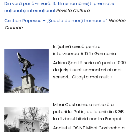
Din vară până-n vară: 10 filme românești premiate
național și internațional
Revista Cultura
Cristian Popescu – „Școala de morți frumoase”
Nicolae
Coande
Inițiativă civică pentru
interzicerea AfD în Germania
Adrian Șoaită scrie că peste 1000
de juriști sunt semnatari ai unei
scrisori…
Citește mai mult »
Mihai Costache: o sinteză a
puterii lui Putin, de la anii din KGB
la războiul hibrid contra Europei
Analistul OSINT Mihai Costache a