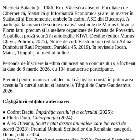
Nicoleta Balaciu (n. 1986, Rm. Vâlcea) a absolvit Facultatea de
Cibernetică, Statistică și Informatică Economică și are un master în
Statistică și Econometrie, ambele în cadrul ASE din București. A
participat la cursuri de scriere creativă susținute de Marius Chivu și
Florin Iaru, precum și la ateliere organizate de Revista de Povestiri.
A publicat proză scurtă în antologiile KIWI. Destine (editor Marius
Chivu, Polirom, 2025), Nume de cod: Flash fiction (editori Adina
Dinițoiu și Raul Popescu, Paralela 45, 2019), în revistele Iocan,
Matca, Timpul și în mediul online.
Perioada de înscriere la ediția din acest an a concursului s-a încheiat
la data de 6 martie 2026, cu 104 manuscrise participante.
Premiul pentru manuscrisul declarat câștigător constă în publicarea
acestuia în cursul anului și lansare la Târgul de Carte Gaudeamus
2026.
Câștigătorii edițiilor anterioare:
● Codruț Baciu,
Împărăția cerului și a eclerului
(2025);
● Florin Duțu,
Chiorpangiu
(2024);
● Alex Olteanu,
Scurt tratat despre animalele care lucrează de
acasă
(2023); Premiul Uniunii Scriitorilor din România, categoria
Debut, ediția 2024;