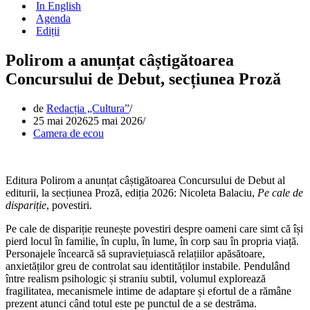
In English
Agenda
Ediții
Polirom a anunțat câștigătoarea
Concursului de Debut, secțiunea Proză
de
Redacția „Cultura”
25 mai 2026
25 mai 2026
Camera de ecou
Editura Polirom a anunțat câștigătoarea Concursului de Debut al
editurii, la secțiunea Proză, ediția 2026: Nicoleta Balaciu,
Pe cale de
dispariție
, povestiri.
Pe cale de dispariție reunește povestiri despre oameni care simt că își
pierd locul în familie, în cuplu, în lume, în corp sau în propria viață.
Personajele încearcă să supraviețuiască relațiilor apăsătoare,
anxietăților greu de controlat sau identităților instabile. Pendulând
între realism psihologic și straniu subtil, volumul explorează
fragilitatea, mecanismele intime de adaptare și efortul de a rămâne
prezent atunci când totul este pe punctul de a se destrăma.