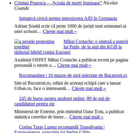
Cristian Popescu – „Școala de morți frumoase”
Nicolae
Coande
Inițiativă civică pentru interzicerea AfD în Germania
Adrian Șoaită scrie că peste 1000 de juriști sunt semnatari ai
Inițiativă
unei scrisori…
Citește mai mult »
civică
Mihai Costache: o sinteză a puterii
pentru
lui Putin, de la anii din KGB la
interzicerea
războiul hibrid contra Europei
AfD
în
Analistul OSINT Mihai Costache a publicat recent pe pagina
Germania
Mihai
personală o istorie a…
Citește mai mult »
Costache:
Recomandare | 10 muzee de nișă selectate de Bucuresti.ro
o
sinteză
Site-ul Bucuresti.ro, editat de aceeași echipă care a lansat
a
Recomandare
Urban.ro, face o interesantă…
Citește mai mult »
puterii
|
lui
245 de burse pentru studenți străini, 89 de mii de
10
Putin,
candidaturi pentru ele
muzee
de
de
Ministerul de Externe, prin ministrul Oana Țoiu, a publicat
la
nișă
245
statistica cererilor de burse…
Citește mai mult »
anii
selectate
de
din
de
Corina Taraș Lungu recomandă Transilvania |
burse
KGB
Bucuresti.ro
Extravaganza, expoziția lui Ștefan Câlția
pentru