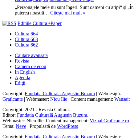
la
studenți
războiul
„Personajele mele nu sunt îngeri. Sunt oameni cu aripi“ și „În
străini,
Corina
hibrid
puterea noastră…
Citește mai mult »
89
Taraș
contra
de
Editiile Cultura ePaper
Lungu
Europei
mii
recomandă
de
Cultura 664
Transilvania
candidaturi
Cultura 663
|
pentru
Cultura 662
Extravaganza,
ele
expoziția
Căutare avansată
lui
Revista
Ștefan
Camera de ecou
Câlția
In English
Agenda
Ediții
Copyright:
Fundatia Culturala Augustin Buzura
| Webdesign:
Graficante
| Webmaster:
Nicu Ilie
| Content management:
Wansait
Copyright: 2021 - Revista Cultura.
Editor:
Fundația Culturală Augustin Buzura
.
Webmaster: Nicu Ilie. Content management:
Vizual Graficante.ro
Tema:
Neve
| Propulsată de
WordPress
Copyright:
Fundatia Culturala Augustin Buzura
| Webdesign: