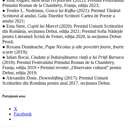
● Irina Anghel,
Banchetul cerșetorilor
(2022): Premiul Festivalului
Primului Roman de la Chambéry, Franța, ediția 2023;
● Teodor L. Nedeianu,
Geaca lui Kafka
(2021): Premiul Tânărul
Scriitorul al anului, Gala Tinerilor Scriitori/ Cartea de Poezie a
anului 2021;
● Ema Stere,
Copiii lui Marcel
(2020): Premiul Uniunii Scriitorilor
din România, secțiunea Debut, ediția 2021; Premiul Sofia Nădejde
pentru Literatură Scrisă de Femei, ediția 2020, la secțiunea Debut-
Proză;
● Roxana Dumitrache,
Papa Nicolau și alte povestiri foarte, foarte
scurte
(2019);
● Iulian Bocai,
Ciudata și înduioșătoarea viață a lui Priță Barsacu
(2018): Premiul Festivalului Primului Roman de la Chambéry,
Franța, ediția 2019 • Premiul revistei „Observator cultural” pentru
Debut, ediția 2019;
● Alexandru Done,
Downshifting
(2017): Premiul Uniunii
Scriitorilor din România pentru anul 2017, secțiunea Debut.
Partajează asta:
X
Facebook