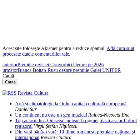
Acest site folosește Akismet pentru a reduce spamul.
Află cum sunt
procesate datele comentariilor tale
.
anterior
Premiile revistei Convorbiri literare pe 2026
următor
Bianca Boitan-Rusu despre premiile Galei UNITER
Caută
Caută
Revista Cultura
Artă și climatologie la Oulu, capitala culturală europeană
Daniel Sur
Un continent nu este un gen muzical
Raluca-Nicoleta Ene
Toți actorii din „Odiseea” puteau fi pigmei, dacă așa ar fi dorit
regizorul
Virgil Ștefan Nițulescu
Din vară până-n vară: 10 filme românești premiate național și
internațional
Revista Cultura