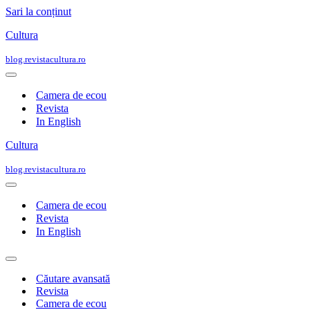
Sari la conținut
Cultura
blog.revistacultura.ro
Meniu
de
Camera de ecou
navigare
Revista
In English
Cultura
blog.revistacultura.ro
Meniu
de
Camera de ecou
navigare
Revista
In English
Meniu
de
Căutare avansată
navigare
Revista
Camera de ecou