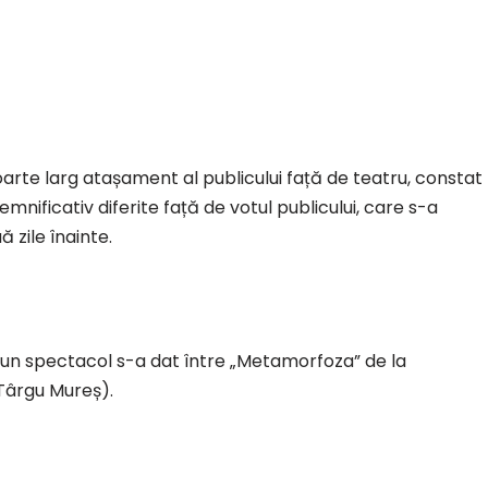
oarte larg atașament al publicului față de teatru, constat
 semnificativ diferite față de votul publicului, care s-a
 zile înainte.
 bun spectacol s-a dat între „Metamorfoza” de la
, Târgu Mureș).