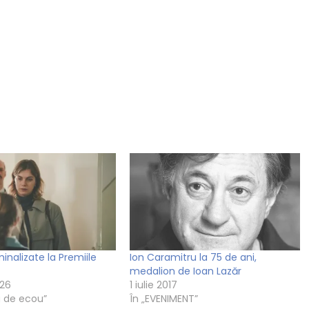
inalizate la Premiile
Ion Caramitru la 75 de ani,
medalion de Ioan Lazăr
026
1 iulie 2017
 de ecou”
În „EVENIMENT”