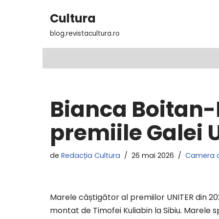
Cultura
Sari
blog.revistacultura.ro
la
conținut
Bianca Boitan
premiile Galei 
de
Redacția Cultura
26 mai 2026
Camera 
Marele câștigător al premiilor UNITER din 20
montat de Timofei Kuliabin la Sibiu. Marele 