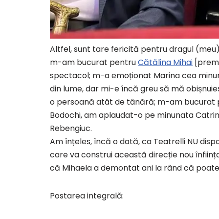
Altfel, sunt tare fericită pentru dragul (me
m-am bucurat pentru
Cătălina Mihai
[premiu
spectacol; m-a emoționat Marina cea minun
din lume, dar mi-e încă greu să mă obișnuie
o persoană atât de tânără; m-am bucurat p
Bodochi, am aplaudat-o pe minunata Catrinel
Rebengiuc.
Am înțeles, încă o dată, ca Teatrelli NU dis
care va construi această direcție nou înfiin
că Mihaela a demontat ani la rând că poate 
Postarea integrală: