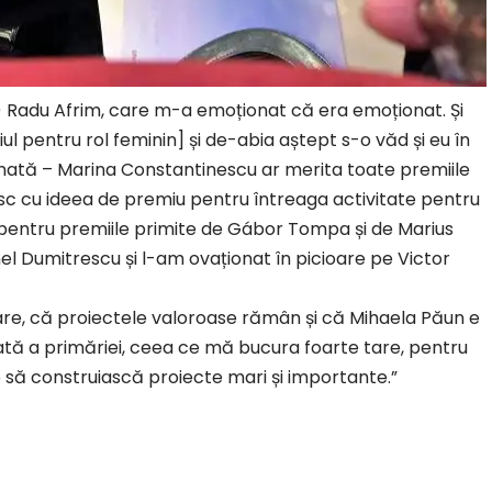
u) Radu Afrim, care m-a emoționat că era emoționat. Și
l pentru rol feminin] și de-abia aștept s-o văd și eu în
ată – Marina Constantinescu ar merita toate premiile
sc cu ideea de premiu pentru întreaga activitate pentru
entru premiile primite de Gábor Tompa și de Marius
 Dumitrescu și l-am ovaționat în picioare pe Victor
pare, că proiectele valoroase rămân și că Mihaela Păun e
țată a primăriei, ceea ce mă bucura foarte tare, pentru
să construiască proiecte mari și importante.”