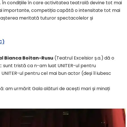
i. În condițiile în care activitatea teatrală devine tot mai
 mai importante, competiția capătă o intensitate tot mai
noașterea meritată tuturor spectacolelor și
C)
al Bianca Boitan-Rusu
(Teatrul Excelsior ș.a.)
dă o
: sunt tristă ca n-am luat UNITER-ul pentru
 UNITER-ul pentru cel mai bun actor (deși îl iubesc
: am urmărit Gala alături de acești mari și minați