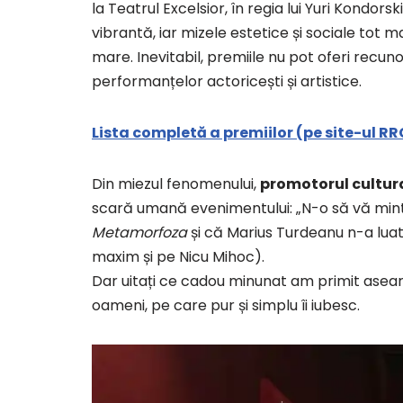
la Teatrul Excelsior, în regia lui Yuri Kondorsk
vibrantă, iar mizele estetice și sociale tot
mare. Inevitabil, premiile nu pot oferi recu
performanțelor actoricești și artistice.
Lista completă a premiilor (pe site-ul RR
Din miezul fenomenului,
promotorul cultur
scară umană evenimentului: „N-o să vă mint
Metamorfoza
și că Marius Turdeanu n-a luat
maxim și pe Nicu Mihoc).
Dar uitați ce cadou minunat am primit aseară
oameni, pe care pur și simplu îi iubesc.