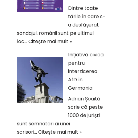
Dintre toate
țările în care s-
a desfășurat
sondajul, românii sunt pe ultimul
loc…
Citește mai mult »
Inițiativă civică
pentru
interzicerea
AfD în
Germania
Adrian Șoaită
scrie că peste
1000 de juriști
sunt semnatari ai unei
scrisori…
Citește mai mult »