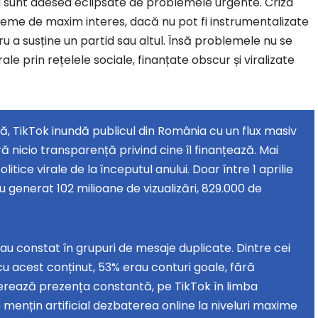
 sunt adesea eclipsate de problemele urgente. Criza
teme de maxim interes, dacă nu pot fi instrumentalizate
ru a susține un partid sau altul. Însă problemele nu se
rale prin rețelele sociale, finanțate obscur și viralizate
ă, TikTok inundă publicul din România cu un flux masiv
ără nicio transparență privind cine îl finanțează. Mai
itice virale de la începutul anului. Doar între 1 aprilie
au generat 102 milioane de vizualizări, 829.000 de
 au constat în grupuri de mesaje duplicate. Dintre cei
u acest conținut, 53% erau conturi goale, fără
gerează prezența constantă, pe TikTok în limba
mențin artificial dezbaterea online la niveluri maxime