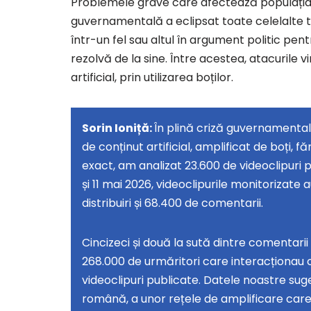
Problemele grave care afectează populația
guvernamentală a eclipsat toate celelalte 
într-un fel sau altul în argument politic pent
rezolvă de la sine. Între acestea, atacurile vi
artificial, prin utilizarea boților.
Sorin Ioniță:
În plină criză guvernamental
de conținut artificial, amplificat de boți, f
exact, am analizat 23.600 de videoclipuri pol
și 11 mai 2026, videoclipurile monitorizate 
distribuiri și 68.400 de comentarii.
Cincizeci și două la sută dintre comentarii
268.000 de urmăritori care interacționau c
videoclipuri publicate. Datele noastre su
română, a unor rețele de amplificare care 