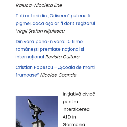
Raluca-Nicoleta Ene
Toți actorii din „Odiseea” puteau fi
pigmei, dacă așa ar fi dorit regizorul
Virgil Ștefan Nițulescu
Din vară până-n vară: 10 filme
românești premiate național și
internațional
Revista Cultura
Cristian Popescu – „Școala de morți
frumoase”
Nicolae Coande
Inițiativă civică
pentru
interzicerea
AfD în
Germania