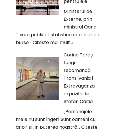
pentru ele
Ministerul de
Externe, prin
ministrul Oana
Țoiu, a publicat statistica cererilor de
burse…
Citește mai mult »
Corina Taraș
Lungu
recomandă
Transilvania |
Extravaganza,
expoziția lui
Ștefan Câlția
„Personajele
mele nu sunt îngeri. Sunt oameni cu
aripi“ și „În puterea noastră…
Citește