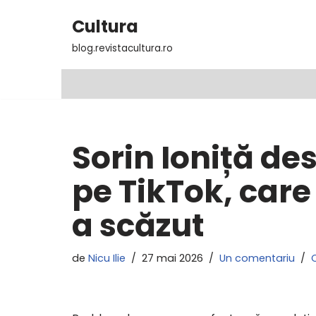
Cultura
Sari
blog.revistacultura.ro
la
conținut
Sorin Ioniță d
pe TikTok, care
a scăzut
de
Nicu Ilie
27 mai 2026
Un comentariu