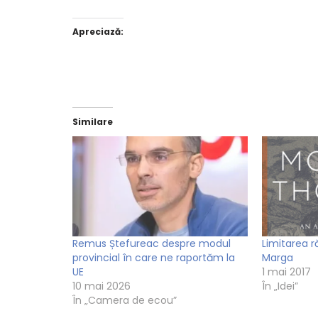
Apreciază:
Similare
Remus Ștefureac despre modul
Limitarea r
provincial în care ne raportăm la
Marga
UE
1 mai 2017
10 mai 2026
În „Idei”
În „Camera de ecou”