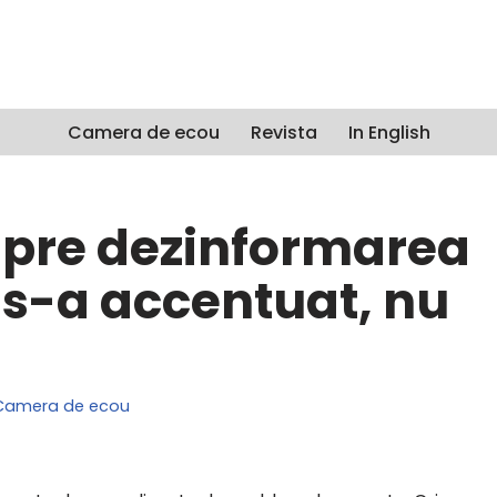
Camera de ecou
Revista
In English
espre dezinformarea
 s-a accentuat, nu
Camera de ecou