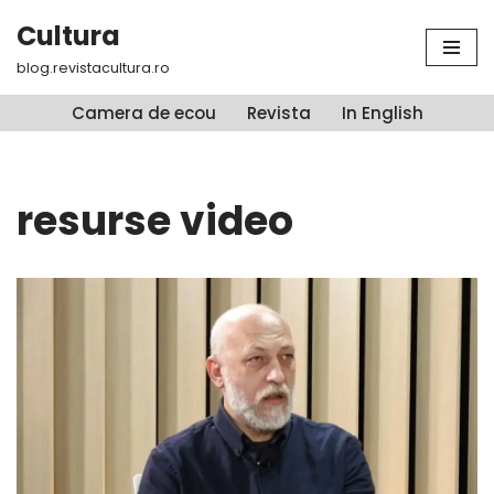
Cultura
Sari
blog.revistacultura.ro
la
conținut
Camera de ecou
Revista
In English
resurse video