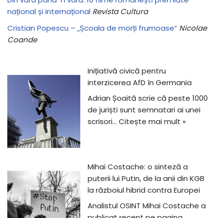
național și internațional
Revista Cultura
Cristian Popescu – „Școala de morți frumoase”
Nicolae
Coande
Inițiativă civică pentru
interzicerea AfD în Germania
Adrian Șoaită scrie că peste 1000
de juriști sunt semnatari ai unei
scrisori…
Citește mai mult »
Mihai Costache: o sinteză a
puterii lui Putin, de la anii din KGB
la războiul hibrid contra Europei
Analistul OSINT Mihai Costache a
publicat recent pe pagina