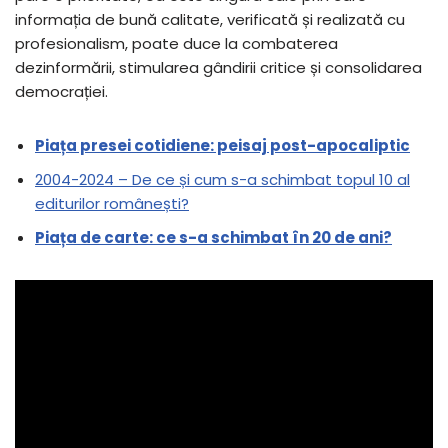
informația de bună calitate, verificată și realizată cu
profesionalism, poate duce la combaterea
dezinformării, stimularea gândirii critice și consolidarea
democrației.
Piața presei cotidiene: peisaj post-apocaliptic
2004-2024 – De ce și cum s-a schimbat topul 10 al
editurilor românești?
Piața de carte: ce s-a schimbat în 20 de ani?