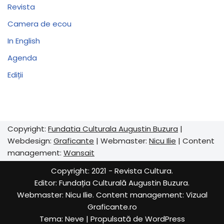
Revista
Camera de ecou
In English
Agenda
Ediții
Copyright:
Fundatia Culturala Augustin Buzura
|
Webdesign:
Graficante
| Webmaster:
Nicu Ilie
| Content
management:
Wansait
Copyright: 2021 - Revista Cultura.
Editor:
Fundația Culturală Augustin Buzura
.
Webmaster: Nicu Ilie. Content management:
Vizual
Graficante.ro
Tema:
Neve
| Propulsată de
WordPress