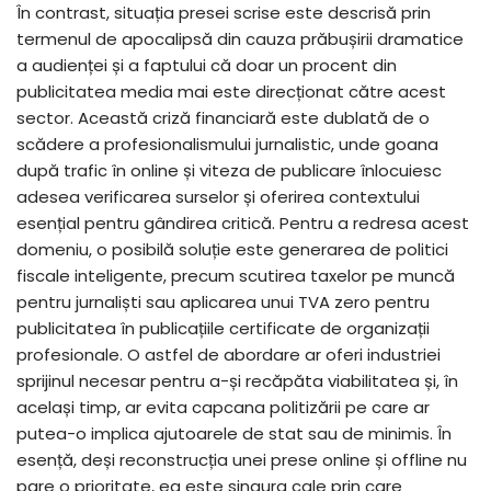
În contrast, situația presei scrise este descrisă prin
termenul de apocalipsă din cauza prăbușirii dramatice
a audienței și a faptului că doar un procent din
publicitatea media mai este direcționat către acest
sector. Această criză financiară este dublată de o
scădere a profesionalismului jurnalistic, unde goana
după trafic în online și viteza de publicare înlocuiesc
adesea verificarea surselor și oferirea contextului
esențial pentru gândirea critică. Pentru a redresa acest
domeniu, o posibilă soluție este generarea de politici
fiscale inteligente, precum scutirea taxelor pe muncă
pentru jurnaliști sau aplicarea unui TVA zero pentru
publicitatea în publicațiile certificate de organizații
profesionale. O astfel de abordare ar oferi industriei
sprijinul necesar pentru a-și recăpăta viabilitatea și, în
același timp, ar evita capcana politizării pe care ar
putea-o implica ajutoarele de stat sau de minimis. În
esență, deși reconstrucția unei prese online și offline nu
pare o prioritate, ea este singura cale prin care