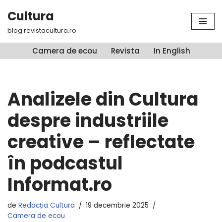
Cultura
Sari
blog.revistacultura.ro
la
conținut
Camera de ecou
Revista
In English
Analizele din Cultura
despre industriile
creative – reflectate
în podcastul
Informat.ro
de
Redacția Cultura
19 decembrie 2025
Camera de ecou