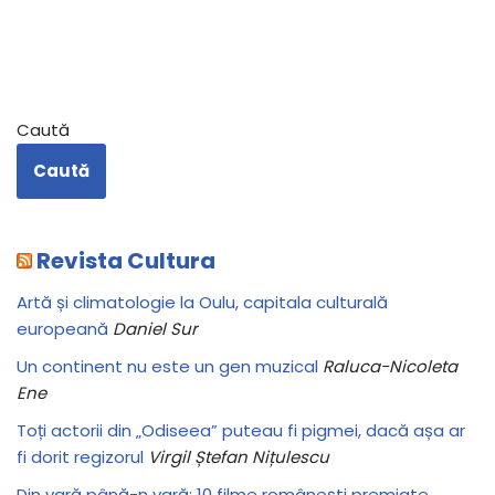
Caută
Caută
Revista Cultura
Artă și climatologie la Oulu, capitala culturală
europeană
Daniel Sur
Un continent nu este un gen muzical
Raluca-Nicoleta
Ene
Toți actorii din „Odiseea” puteau fi pigmei, dacă așa ar
fi dorit regizorul
Virgil Ștefan Nițulescu
Din vară până-n vară: 10 filme românești premiate